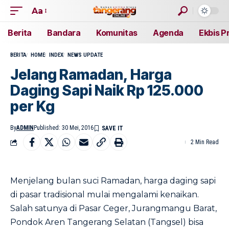
Aa
Berita
Bandara
Komunitas
Agenda
Ekbis P
BERITA
HOME
INDEX
NEWS UPDATE
Jelang Ramadan, Harga
Daging Sapi Naik Rp 125.000
per Kg
By
ADMIN
Published: 30 Mei, 2016
2 Min Read
Menjelang bulan suci Ramadan, harga daging sapi
di pasar tradisional mulai mengalami kenaikan.
Salah satunya di Pasar Ceger, Jurangmangu Barat,
Pondok Aren Tangerang Selatan (Tangsel) bisa