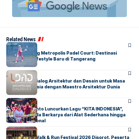
Related News
BERITA
HOME
Grand Opening Metropolis Padel Court: Destinasi
Olahraga & Lifestyle Baru di Tangerang
BERITA
HOME
LDAD 2026: Dialog Arsitektur dan Desain untuk Masa
Depan Indonesia dengan Maestro Arsitektur Dunia
BERITA
INDEX
Marissa Sutanto Luncurkan Lagu “KITA INDONESIA”,
Ajak Anak Muda Berkarya dari Alat Sederhana hingga
Musik Tradisional
BERITA
INDEX
Tangsel Fun Walk & Run Festival 2026 Disorot, Peserta