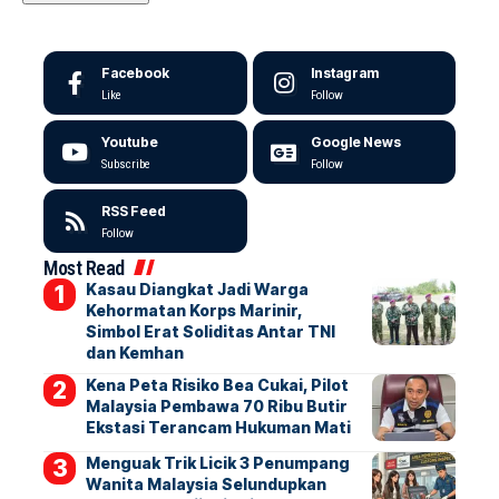
Facebook
Instagram
Like
Follow
Youtube
Google News
Subscribe
Follow
RSS Feed
Follow
Most Read
Kasau Diangkat Jadi Warga
Kehormatan Korps Marinir,
Simbol Erat Soliditas Antar TNI
dan Kemhan
Kena Peta Risiko Bea Cukai, Pilot
Malaysia Pembawa 70 Ribu Butir
Ekstasi Terancam Hukuman Mati
Menguak Trik Licik 3 Penumpang
Wanita Malaysia Selundupkan