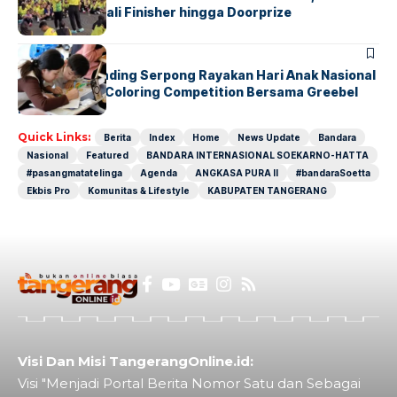
Keluhkan Medali Finisher hingga Doorprize
BERITA
INDEX
Atria Hotel Gading Serpong Rayakan Hari Anak Nasional
Lewat Family Coloring Competition Bersama Greebel
Indonesia
Quick Links:
Berita
Index
Home
News Update
Bandara
Nasional
Featured
BANDARA INTERNASIONAL SOEKARNO-HATTA
#pasangmatatelinga
Agenda
ANGKASA PURA II
#bandaraSoetta
Ekbis Pro
Komunitas & Lifestyle
KABUPATEN TANGERANG
Visi Dan Misi TangerangOnline.id:
Visi "Menjadi Portal Berita Nomor Satu dan Sebagai