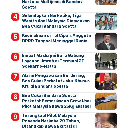
Narkoba Multijenis di Bandara
Soetta
Selundupkan Narkotika, Tiga
Wanita Asal Malaysia Diamankan
Bea Cukai Bandara Soetta
Kecelakaan di Tol Cipali, Anggota
DPRD Tangsel Meninggal Dunia
Empat Maskapai Baru Gabung
Layanan Umrah di Terminal 2F
Soekarno-Hatta
Alarm Pengawasan Berdering,
Bea Cukai Perketat Jalur Khusus
Kru di Bandara Soetta
Bea Cukai Bandara Soetta
Perketat Pemeriksaan Crew Usai
Pilot Malaysia Bawa 25Kg Ekstasi
Terungkap! Pilot Malaysia
Pecandu Narkoba 20 Tahun,
Ditangkap Bawa Ekstasi di