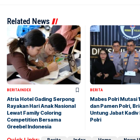
Related News
BERITA
INDEX
BERITA
Atria Hotel Gading Serpong
Mabes Polri Mutasi 
Rayakan Hari Anak Nasional
dan Pamen Polri, Br
Lewat Family Coloring
Untung Jabat Kadiv
Competition Bersama
Polri
Greebel Indonesia
Quick Links:
Berita
Index
Home
News U