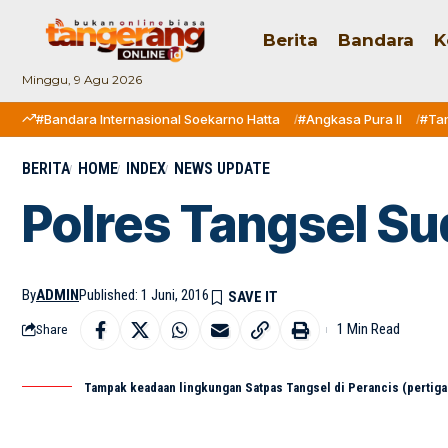
Berita
Bandara
K
Minggu, 9 Agu 2026
#Bandara Internasional Soekarno Hatta
#Angkasa Pura II
#Ta
BERITA
HOME
INDEX
NEWS UPDATE
Polres Tangsel Su
By
ADMIN
Published: 1 Juni, 2016
1 Min Read
Share
Tampak keadaan lingkungan Satpas Tangsel di Perancis (pertiga