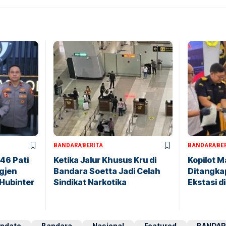
BANDARA
BERITA
BANDARA
BE
146 Pati
Ketika Jalur Khusus Kru di
Kopilot M
igjen
Bandara Soetta Jadi Celah
Ditangkap
 Hubinter
Sindikat Narkotika
Ekstasi d
pdate
Bandara
Nasional
Featured
BANDAR