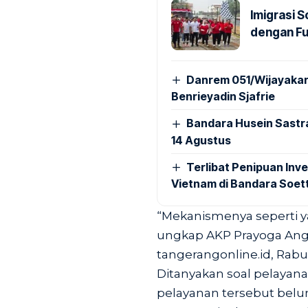
Imigrasi 
dengan Fu
Danrem 051/Wijayakar
Benrieyadin Sjafrie
Bandara Husein Sastr
14 Agustus
Terlibat Penipuan Inve
Vietnam di Bandara Soet
“Mekanismenya seperti ya
ungkap AKP Prayoga Ang
tangerangonline.id
, Rabu
Ditanyakan soal pelayanan
pelayanan tersebut belu