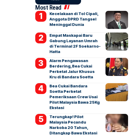
Most Read
Kecelakaan di Tol Cipali,
Anggota DPRD Tangsel
Meninggal Dunia
Empat Maskapai Baru
Gabung Layanan Umrah
di Terminal 2F Soekarno-
Hatta
Alarm Pengawasan
Berdering, Bea Cukai
Perketat Jalur Khusus
Kru di Bandara Soetta
Bea Cukai Bandara
Soetta Perketat
Pemeriksaan Crew Usai
Pilot Malaysia Bawa 25Kg
Ekstasi
Terungkap! Pilot
Malaysia Pecandu
Narkoba 20 Tahun,
Ditangkap Bawa Ekstasi