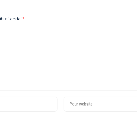
ib ditandai
*