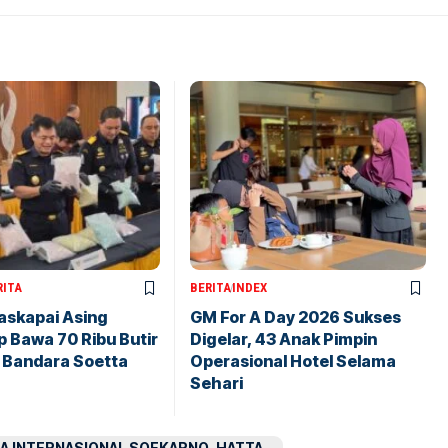
RITA
BERITA
INDEX
askapai Asing
GM For A Day 2026 Sukses
 Bawa 70 Ribu Butir
Digelar, 43 Anak Pimpin
i Bandara Soetta
Operasional Hotel Selama
Sehari
A INTERNASIONAL SOEKARNO-HATTA