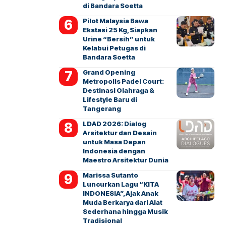
di Bandara Soetta
Pilot Malaysia Bawa
Ekstasi 25 Kg, Siapkan
Urine “Bersih” untuk
Kelabui Petugas di
Bandara Soetta
Grand Opening
Metropolis Padel Court:
Destinasi Olahraga &
Lifestyle Baru di
Tangerang
LDAD 2026: Dialog
Arsitektur dan Desain
untuk Masa Depan
Indonesia dengan
Maestro Arsitektur Dunia
Marissa Sutanto
Luncurkan Lagu “KITA
INDONESIA”, Ajak Anak
Muda Berkarya dari Alat
Sederhana hingga Musik
Tradisional