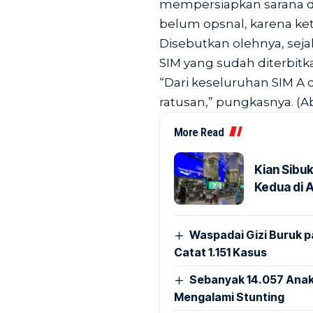
mempersiapkan sarana da
belum opsnal, karena ket
Disebutkan olehnya, seja
SIM yang sudah diterbitka
“Dari keseluruhan SIM A d
ratusan,” pungkasnya. (Ab
More Read
Kian Sibu
Kedua di 
Waspadai Gizi Buruk 
Catat 1.151 Kasus
Sebanyak 14.057 Anak
Mengalami Stunting