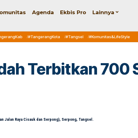
omunitas
Agenda
Ekbis Pro
Lainnya
ngerangKab
#TangerangKota
#Tangsel
#Komunitas&LifeStyle
dah Terbitkan 700 
an Jalan Raya Cisauk dan Serpong), Serpong, Tangsel.