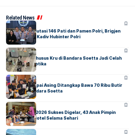
Related News
BERITA
Mabes Polri Mutasi 146 Pati dan Pamen Polri, Brigjen
Untung Jabat Kadiv Hubinter Polri
BANDARA
BERITA
Ketika Jalur Khusus Kru di Bandara Soetta Jadi Celah
Sindikat Narkotika
BANDARA
BERITA
Kopilot Maskapai Asing Ditangkap Bawa 70 Ribu Butir
Ekstasi di Bandara Soetta
BERITA
INDEX
GM For A Day 2026 Sukses Digelar, 43 Anak Pimpin
Operasional Hotel Selama Sehari
BANDARA
BERITA