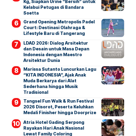
Kg, Siapkan Urine “Bersih” untuk
Kelabui Petugas di Bandara
Soetta
Grand Opening Metropolis Padel
Court: Destinasi Olahraga &
Lifestyle Baru di Tangerang
LDAD 2026: Dialog Arsitektur
dan Desain untuk Masa Depan
Indonesia dengan Maestro
Arsitektur Dunia
Marissa Sutanto Luncurkan Lagu
“KITA INDONESIA”, Ajak Anak
Muda Berkarya dari Alat
Sederhana hingga Musik
Tradisional
Tangsel Fun Walk & Run Festival
2026 Disorot, Peserta Keluhkan
Medali Finisher hingga Doorprize
Atria Hotel Gading Serpong
Rayakan Hari Anak Nasional
Lewat Family Coloring