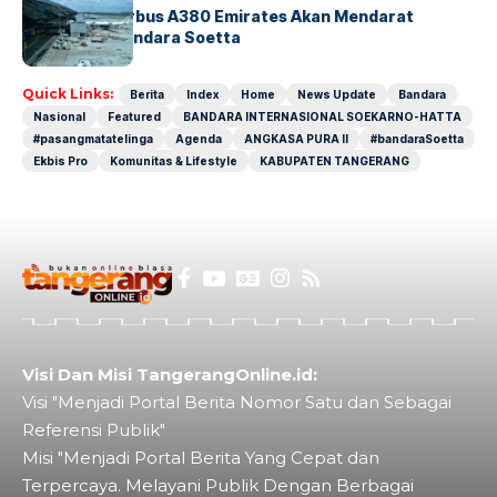
8 Agustus, Airbus A380 Emirates Akan Mendarat
Perdana di Bandara Soetta
Quick Links:
Berita
Index
Home
News Update
Bandara
Nasional
Featured
BANDARA INTERNASIONAL SOEKARNO-HATTA
#pasangmatatelinga
Agenda
ANGKASA PURA II
#bandaraSoetta
Ekbis Pro
Komunitas & Lifestyle
KABUPATEN TANGERANG
Visi Dan Misi TangerangOnline.id:
Visi "Menjadi Portal Berita Nomor Satu dan Sebagai
Referensi Publik"
Misi "Menjadi Portal Berita Yang Cepat dan
Terpercaya. Melayani Publik Dengan Berbagai