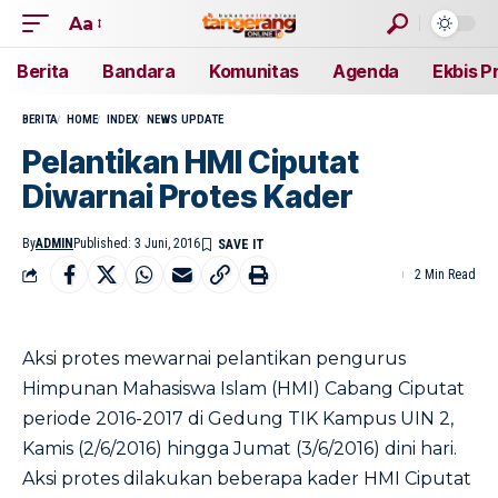
Aa
Berita
Bandara
Komunitas
Agenda
Ekbis P
BERITA
HOME
INDEX
NEWS UPDATE
Pelantikan HMI Ciputat
Diwarnai Protes Kader
By
ADMIN
Published: 3 Juni, 2016
2 Min Read
Aksi protes mewarnai pelantikan pengurus
Himpunan Mahasiswa Islam (HMI) Cabang Ciputat
periode 2016-2017 di Gedung TIK Kampus UIN 2,
Kamis (2/6/2016) hingga Jumat (3/6/2016) dini hari.
Aksi protes dilakukan beberapa kader HMI Ciputat