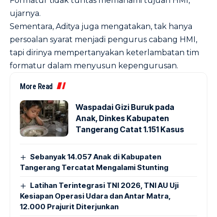
Formatur tidak tuntas memahami tujuan HMI,”
ujarnya.
Sementara, Aditya juga mengatakan, tak hanya
persoalan syarat menjadi pengurus cabang HMI,
tapi dirinya mempertanyakan keterlambatan tim
formatur dalam menyusun kepengurusan.
More Read
Waspadai Gizi Buruk pada
Anak, Dinkes Kabupaten
Tangerang Catat 1.151 Kasus
Sebanyak 14.057 Anak di Kabupaten
Tangerang Tercatat Mengalami Stunting
Latihan Terintegrasi TNI 2026, TNI AU Uji
Kesiapan Operasi Udara dan Antar Matra,
12.000 Prajurit Diterjunkan