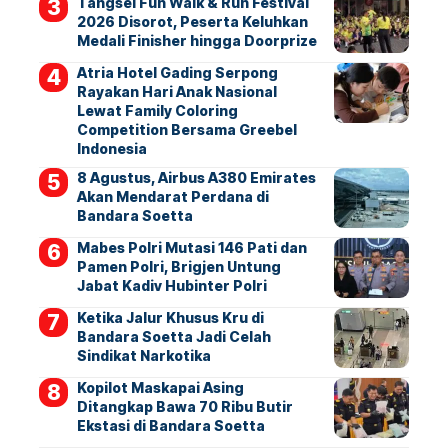
Tangsel Fun Walk & Run Festival
2026 Disorot, Peserta Keluhkan
Medali Finisher hingga Doorprize
Atria Hotel Gading Serpong
Rayakan Hari Anak Nasional
Lewat Family Coloring
Competition Bersama Greebel
Indonesia
8 Agustus, Airbus A380 Emirates
Akan Mendarat Perdana di
Bandara Soetta
Mabes Polri Mutasi 146 Pati dan
Pamen Polri, Brigjen Untung
Jabat Kadiv Hubinter Polri
Ketika Jalur Khusus Kru di
Bandara Soetta Jadi Celah
Sindikat Narkotika
Kopilot Maskapai Asing
Ditangkap Bawa 70 Ribu Butir
Ekstasi di Bandara Soetta