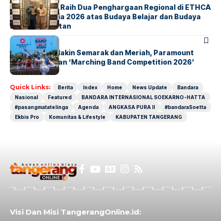
ParagonCorp Raih Dua Penghargaan Regional di ETHCA
Southeast Asia 2026 atas Budaya Belajar dan Budaya
Kebermanfaatan
BERITA
INDEX
Akhir Pekan Makin Semarak dan Meriah, Paramount
Petals Hadirkan ‘Marching Band Competition 2026’
Quick Links:
Berita
Index
Home
News Update
Bandara
Nasional
Featured
BANDARA INTERNASIONAL SOEKARNO-HATTA
#pasangmatatelinga
Agenda
ANGKASA PURA II
#bandaraSoetta
Ekbis Pro
Komunitas & Lifestyle
KABUPATEN TANGERANG
Visi Dan Misi TangerangOnline.id: