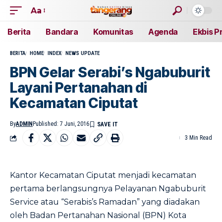
Aa
Berita
Bandara
Komunitas
Agenda
Ekbis P
BERITA
HOME
INDEX
NEWS UPDATE
BPN Gelar Serabi’s Ngabuburit
Layani Pertanahan di
Kecamatan Ciputat
By
ADMIN
Published: 7 Juni, 2016
3 Min Read
Kantor Kecamatan Ciputat menjadi kecamatan
pertama berlangsungnya Pelayanan Ngabuburit
Service atau “Serabis’s Ramadan” yang diadakan
oleh Badan Pertanahan Nasional (BPN) Kota