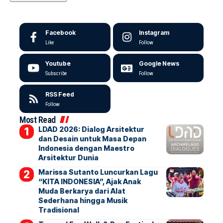
Facebook
Instagram
Like
Follow
Youtube
Google News
Subscribe
Follow
RSS Feed
Follow
Most Read
LDAD 2026: Dialog Arsitektur
dan Desain untuk Masa Depan
Indonesia dengan Maestro
Arsitektur Dunia
Marissa Sutanto Luncurkan Lagu
“KITA INDONESIA”, Ajak Anak
Muda Berkarya dari Alat
Sederhana hingga Musik
Tradisional