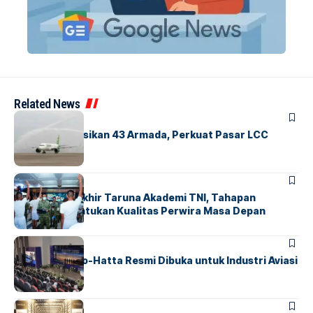
Related News
BANDARA
BERITA
Citilink Operasikan 43 Armada, Perkuat Pasar LCC
Nasional
BERITA
Sidang Pantukhir Taruna Akademi TNI, Tahapan
Strategis Tentukan Kualitas Perwira Masa Depan
BANDARA
BERITA
IALC Soekarno-Hatta Resmi Dibuka untuk Industri Aviasi
Dunia
BERITA