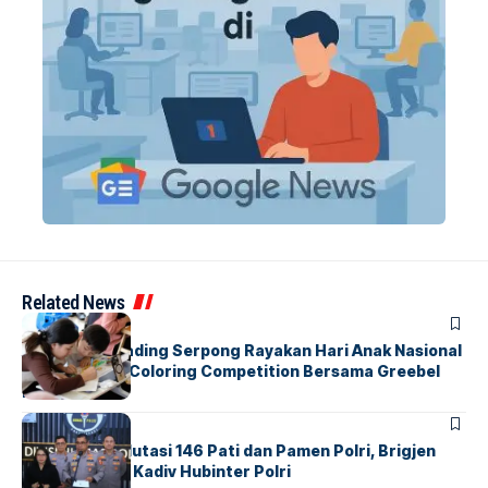
Related News
BERITA
INDEX
Atria Hotel Gading Serpong Rayakan Hari Anak Nasional
Lewat Family Coloring Competition Bersama Greebel
Indonesia
BERITA
Mabes Polri Mutasi 146 Pati dan Pamen Polri, Brigjen
Untung Jabat Kadiv Hubinter Polri