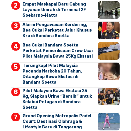
Empat Maskapai Baru Gabung
Layanan Umrah di Terminal 2F
Soekarno-Hatta
Alarm Pengawasan Berdering,
Bea Cukai Perketat Jalur Khusus
Kru di Bandara Soetta
Bea Cukai Bandara Soetta
Perketat Pemeriksaan Crew Usai
Pilot Malaysia Bawa 25Kg Ekstasi
Terungkap! Pilot Malaysia
Pecandu Narkoba 20 Tahun,
Ditangkap Bawa Ekstasi di
Bandara Soetta
Pilot Malaysia Bawa Ekstasi 25
Kg, Siapkan Urine “Bersih” untuk
Kelabui Petugas di Bandara
Soetta
Grand Opening Metropolis Padel
Court: Destinasi Olahraga &
Lifestyle Baru di Tangerang