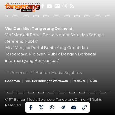
Visi Dan Misi TangerangOnline.id:
Visi "Menjadi Portal Berita Nomor Satu dan Sebagai
Referensi Publik"
Misi "Menjadi Portal Berita Yang Cepat dan
Terpercaya. Melayani Publik Dengan Berbagai
informasi yang Bermanfaat"
Penerbit: PT Banten Media Sejahtera
Pedoman
SOP Perlindungan Wartawan
Redaksi
Iklan
© PT Banten Media Sejahtera. TangerangOnline. All Rights
Reserved.