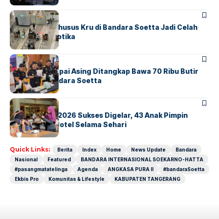
BANDARA
BERITA
Ketika Jalur Khusus Kru di Bandara Soetta Jadi Celah
Sindikat Narkotika
BANDARA
BERITA
Kopilot Maskapai Asing Ditangkap Bawa 70 Ribu Butir
Ekstasi di Bandara Soetta
BERITA
INDEX
GM For A Day 2026 Sukses Digelar, 43 Anak Pimpin
Operasional Hotel Selama Sehari
Quick Links:
Berita
Index
Home
News Update
Bandara
Nasional
Featured
BANDARA INTERNASIONAL SOEKARNO-HATTA
#pasangmatatelinga
Agenda
ANGKASA PURA II
#bandaraSoetta
Ekbis Pro
Komunitas & Lifestyle
KABUPATEN TANGERANG