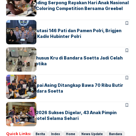
Atria Hotel Gading Serpong Rayakan Hari Anak Nasional
Lewat Family Coloring Competition Bersama Greebel
Indonesia
BERITA
Mabes Polri Mutasi 146 Pati dan Pamen Polri, Brigjen
Untung Jabat Kadiv Hubinter Polri
BANDARA
BERITA
Ketika Jalur Khusus Kru di Bandara Soetta Jadi Celah
Sindikat Narkotika
BANDARA
BERITA
Kopilot Maskapai Asing Ditangkap Bawa 70 Ribu Butir
Ekstasi di Bandara Soetta
BERITA
INDEX
GM For A Day 2026 Sukses Digelar, 43 Anak Pimpin
Operasional Hotel Selama Sehari
Quick Links:
Berita
Index
Home
News Update
Bandara