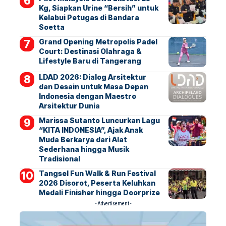
Kg, Siapkan Urine “Bersih” untuk
Kelabui Petugas di Bandara
Soetta
Grand Opening Metropolis Padel
Court: Destinasi Olahraga &
Lifestyle Baru di Tangerang
LDAD 2026: Dialog Arsitektur
dan Desain untuk Masa Depan
Indonesia dengan Maestro
Arsitektur Dunia
Marissa Sutanto Luncurkan Lagu
“KITA INDONESIA”, Ajak Anak
Muda Berkarya dari Alat
Sederhana hingga Musik
Tradisional
Tangsel Fun Walk & Run Festival
2026 Disorot, Peserta Keluhkan
Medali Finisher hingga Doorprize
- Advertisement -