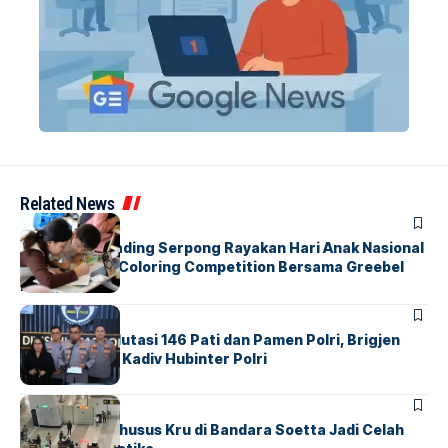
Related News
BERITA
INDEX
Atria Hotel Gading Serpong Rayakan Hari Anak Nasional
Lewat Family Coloring Competition Bersama Greebel
Indonesia
BERITA
Mabes Polri Mutasi 146 Pati dan Pamen Polri, Brigjen
Untung Jabat Kadiv Hubinter Polri
BANDARA
BERITA
Ketika Jalur Khusus Kru di Bandara Soetta Jadi Celah