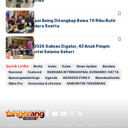
Sindikat Narkotika
BANDARA
BERITA
Kopilot Maskapai Asing Ditangkap Bawa 70 Ribu Butir
Ekstasi di Bandara Soetta
BERITA
INDEX
GM For A Day 2026 Sukses Digelar, 43 Anak Pimpin
Operasional Hotel Selama Sehari
Quick Links:
Berita
Index
Home
News Update
Bandara
Nasional
Featured
BANDARA INTERNASIONAL SOEKARNO-HATTA
#pasangmatatelinga
Agenda
ANGKASA PURA II
#bandaraSoetta
Ekbis Pro
Komunitas & Lifestyle
KABUPATEN TANGERANG