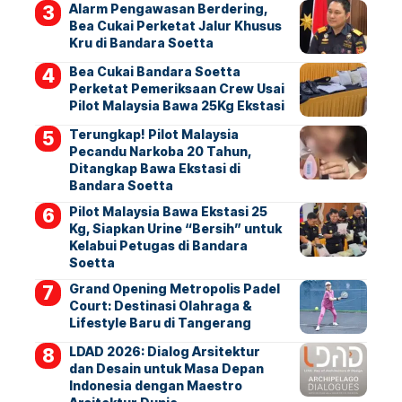
Alarm Pengawasan Berdering,
Bea Cukai Perketat Jalur Khusus
Kru di Bandara Soetta
Bea Cukai Bandara Soetta
Perketat Pemeriksaan Crew Usai
Pilot Malaysia Bawa 25Kg Ekstasi
Terungkap! Pilot Malaysia
Pecandu Narkoba 20 Tahun,
Ditangkap Bawa Ekstasi di
Bandara Soetta
Pilot Malaysia Bawa Ekstasi 25
Kg, Siapkan Urine “Bersih” untuk
Kelabui Petugas di Bandara
Soetta
Grand Opening Metropolis Padel
Court: Destinasi Olahraga &
Lifestyle Baru di Tangerang
LDAD 2026: Dialog Arsitektur
dan Desain untuk Masa Depan
Indonesia dengan Maestro