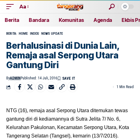
Aa
Berita
Bandara
Komunitas
Agenda
Ekbis P
BERITA
HOME
INDEX
NEWS UPDATE
Berhalusinasi di Dunia Lain,
Remaja asal Serpong Utara
Gantung Diri
By
ADMIN
Published: 14 Juli, 2016
1 Min Read
NTG (16), remaja asal Serpong Utara ditemukan tewas
gantung diri di kediamannya di Sutra Jelita 7/ No. 6,
Kelurahan Pakulonan, Kecamatan Serpong Utara, Kota
Tangerang Selatan (Tangsel), kemarin (13/7/2016).