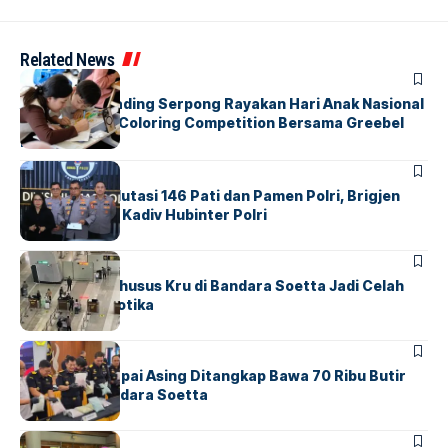
Related News
BERITA
INDEX
Atria Hotel Gading Serpong Rayakan Hari Anak Nasional
Lewat Family Coloring Competition Bersama Greebel
Indonesia
BERITA
Mabes Polri Mutasi 146 Pati dan Pamen Polri, Brigjen
Untung Jabat Kadiv Hubinter Polri
BANDARA
BERITA
Ketika Jalur Khusus Kru di Bandara Soetta Jadi Celah
Sindikat Narkotika
BANDARA
BERITA
Kopilot Maskapai Asing Ditangkap Bawa 70 Ribu Butir
Ekstasi di Bandara Soetta
BERITA
INDEX