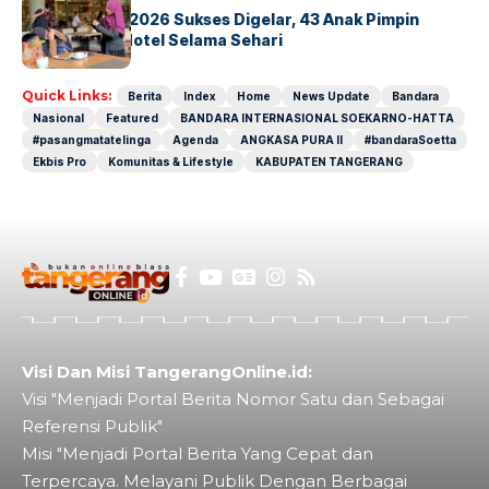
GM For A Day 2026 Sukses Digelar, 43 Anak Pimpin
Operasional Hotel Selama Sehari
Quick Links:
Berita
Index
Home
News Update
Bandara
Nasional
Featured
BANDARA INTERNASIONAL SOEKARNO-HATTA
#pasangmatatelinga
Agenda
ANGKASA PURA II
#bandaraSoetta
Ekbis Pro
Komunitas & Lifestyle
KABUPATEN TANGERANG
Visi Dan Misi TangerangOnline.id:
Visi "Menjadi Portal Berita Nomor Satu dan Sebagai
Referensi Publik"
Misi "Menjadi Portal Berita Yang Cepat dan
Terpercaya. Melayani Publik Dengan Berbagai