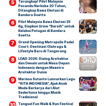
Terungkap! Pilot Malaysia
Pecandu Narkoba 20 Tahun,
Ditangkap Bawa Ekstasi di
Bandara Soetta
Pilot Malaysia Bawa Ekstasi 25
Kg, Siapkan Urine “Bersih” untuk
Kelabui Petugas di Bandara
Soetta
Grand Opening Metropolis Padel
Court: Destinasi Olahraga &
Lifestyle Baru di Tangerang
LDAD 2026: Dialog Arsitektur
dan Desain untuk Masa Depan
Indonesia dengan Maestro
Arsitektur Dunia
Marissa Sutanto Luncurkan Lagu
“KITA INDONESIA”, Ajak Anak
Muda Berkarya dari Alat
Sederhana hingga Musik
Tradisional
Tangsel Fun Walk & Run Festival