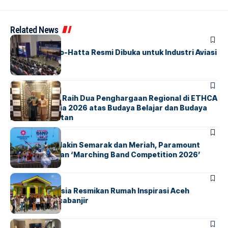
Related News
BANDARA
BERITA
IALC Soekarno-Hatta Resmi Dibuka untuk Industri Aviasi
Dunia
BERITA
ParagonCorp Raih Dua Penghargaan Regional di ETHCA
Southeast Asia 2026 atas Budaya Belajar dan Budaya
Kebermanfaatan
BERITA
INDEX
Akhir Pekan Makin Semarak dan Meriah, Paramount
Petals Hadirkan ‘Marching Band Competition 2026’
BERITA
HOME
AirNav Indonesia Resmikan Rumah Inspirasi Aceh
Tamiang Pascabanjir
BERITA
INDEX