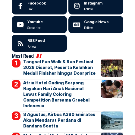
Facebook
Instagram
Like
Follow
Youtube
Google News
Subscribe
Follow
RSS Feed
Follow
Most Read
Tangsel Fun Walk & Run Festival
2026 Disorot, Peserta Keluhkan
Medali Finisher hingga Doorprize
Atria Hotel Gading Serpong
Rayakan Hari Anak Nasional
Lewat Family Coloring
Competition Bersama Greebel
Indonesia
8 Agustus, Airbus A380 Emirates
Akan Mendarat Perdana di
Bandara Soetta