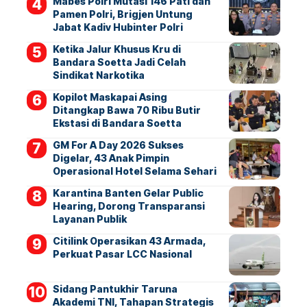
Mabes Polri Mutasi 146 Pati dan
Pamen Polri, Brigjen Untung
Jabat Kadiv Hubinter Polri
Ketika Jalur Khusus Kru di
Bandara Soetta Jadi Celah
Sindikat Narkotika
Kopilot Maskapai Asing
Ditangkap Bawa 70 Ribu Butir
Ekstasi di Bandara Soetta
GM For A Day 2026 Sukses
Digelar, 43 Anak Pimpin
Operasional Hotel Selama Sehari
Karantina Banten Gelar Public
Hearing, Dorong Transparansi
Layanan Publik
Citilink Operasikan 43 Armada,
Perkuat Pasar LCC Nasional
Sidang Pantukhir Taruna
Akademi TNI, Tahapan Strategis