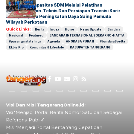
Penguatan Kapasitas SDM Melalui Pelatihan
Kompetensi Non-Teknis Dan Persiapan Transisi Karir
Sebagai Upaya Peningkatan Daya Saing Pemuda
Wilayah Perkotaan
Quick Links:
Berita
Index
Home
News Update
Bandara
Nasional
Featured
BANDARA INTERNASIONAL SOEKARNO-HATTA
#pasangmatatelinga
Agenda
ANGKASA PURA II
#bandaraSoetta
Ekbis Pro
Komunitas & Lifestyle
KABUPATEN TANGERANG
Visi Dan Misi TangerangOnline.id:
Visi "Menjadi Portal Berita Nomor Satu dan Sebagai
Referensi Publik"
Misi "Menjadi Portal Berita Yang Cepat dan