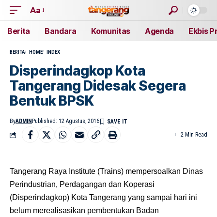
Aa
Berita
Bandara
Komunitas
Agenda
Ekbis P
BERITA
HOME
INDEX
Disperindagkop Kota
Tangerang Didesak Segera
Bentuk BPSK
By
ADMIN
Published: 12 Agustus, 2016
2 Min Read
Tangerang Raya Institute (Trains) mempersoalkan Dinas
Perindustrian, Perdagangan dan Koperasi
(Disperindagkop) Kota Tangerang yang sampai hari ini
belum merealisasikan pembentukan Badan