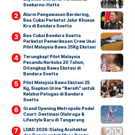
Soekarno-Hatta
Alarm Pengawasan Berdering,
Bea Cukai Perketat Jalur Khusus
Kru di Bandara Soetta
Bea Cukai Bandara Soetta
Perketat Pemeriksaan Crew Usai
Pilot Malaysia Bawa 25Kg Ekstasi
Terungkap! Pilot Malaysia
Pecandu Narkoba 20 Tahun,
Ditangkap Bawa Ekstasi di
Bandara Soetta
Pilot Malaysia Bawa Ekstasi 25
Kg, Siapkan Urine “Bersih” untuk
Kelabui Petugas di Bandara
Soetta
Grand Opening Metropolis Padel
Court: Destinasi Olahraga &
Lifestyle Baru di Tangerang
LDAD 2026: Dialog Arsitektur