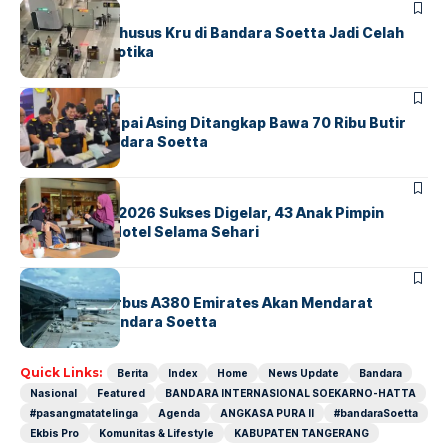
BANDARA
BERITA
Ketika Jalur Khusus Kru di Bandara Soetta Jadi Celah
Sindikat Narkotika
BANDARA
BERITA
Kopilot Maskapai Asing Ditangkap Bawa 70 Ribu Butir
Ekstasi di Bandara Soetta
BERITA
INDEX
GM For A Day 2026 Sukses Digelar, 43 Anak Pimpin
Operasional Hotel Selama Sehari
BANDARA
BERITA
8 Agustus, Airbus A380 Emirates Akan Mendarat
Perdana di Bandara Soetta
Quick Links:
Berita
Index
Home
News Update
Bandara
Nasional
Featured
BANDARA INTERNASIONAL SOEKARNO-HATTA
#pasangmatatelinga
Agenda
ANGKASA PURA II
#bandaraSoetta
Ekbis Pro
Komunitas & Lifestyle
KABUPATEN TANGERANG