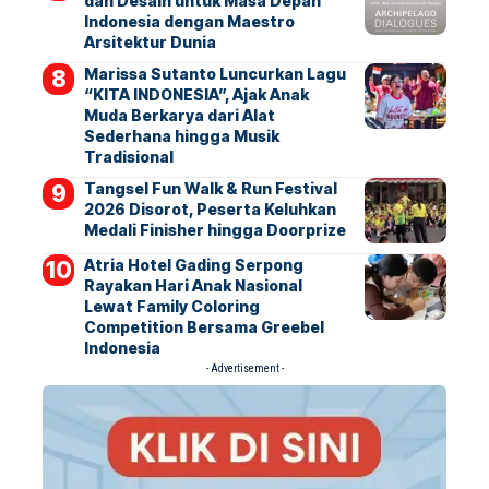
dan Desain untuk Masa Depan
Indonesia dengan Maestro
Arsitektur Dunia
Marissa Sutanto Luncurkan Lagu
“KITA INDONESIA”, Ajak Anak
Muda Berkarya dari Alat
Sederhana hingga Musik
Tradisional
Tangsel Fun Walk & Run Festival
2026 Disorot, Peserta Keluhkan
Medali Finisher hingga Doorprize
Atria Hotel Gading Serpong
Rayakan Hari Anak Nasional
Lewat Family Coloring
Competition Bersama Greebel
Indonesia
- Advertisement -