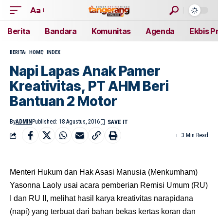
Aa
Berita
Bandara
Komunitas
Agenda
Ekbis P
BERITA
HOME
INDEX
Napi Lapas Anak Pamer
Kreativitas, PT AHM Beri
Bantuan 2 Motor
By
ADMIN
Published: 18 Agustus, 2016
3 Min Read
Menteri Hukum dan Hak Asasi Manusia (Menkumham)
Yasonna Laoly usai acara pemberian Remisi Umum (RU)
I dan RU II, melihat hasil karya kreativitas narapidana
(napi) yang terbuat dari bahan bekas kertas koran dan