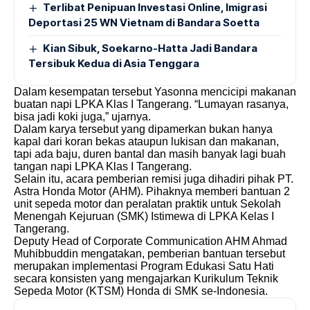
Terlibat Penipuan Investasi Online, Imigrasi
Deportasi 25 WN Vietnam di Bandara Soetta
Kian Sibuk, Soekarno-Hatta Jadi Bandara
Tersibuk Kedua di Asia Tenggara
Dalam kesempatan tersebut Yasonna mencicipi makanan
buatan napi LPKA Klas I Tangerang. “Lumayan rasanya,
bisa jadi koki juga,” ujarnya.
Dalam karya tersebut yang dipamerkan bukan hanya
kapal dari koran bekas ataupun lukisan dan makanan,
tapi ada baju, duren bantal dan masih banyak lagi buah
tangan napi LPKA Klas I Tangerang.
Selain itu, acara pemberian remisi juga dihadiri pihak PT.
Astra Honda Motor (AHM). Pihaknya memberi bantuan 2
unit sepeda motor dan peralatan praktik untuk Sekolah
Menengah Kejuruan (SMK) Istimewa di LPKA Kelas I
Tangerang.
Deputy Head of Corporate Communication AHM Ahmad
Muhibbuddin mengatakan, pemberian bantuan tersebut
merupakan implementasi Program Edukasi Satu Hati
secara konsisten yang mengajarkan Kurikulum Teknik
Sepeda Motor (KTSM) Honda di SMK se-Indonesia.