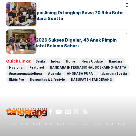
BANDARA
BERITA
Kopilot Maskapai Asing Ditangkap Bawa 70 Ribu Butir
Ekstasi di Bandara Soetta
BERITA
INDEX
GM For A Day 2026 Sukses Digelar, 43 Anak Pimpin
Operasional Hotel Selama Sehari
Quick Links:
Berita
Index
Home
News Update
Bandara
Nasional
Featured
BANDARA INTERNASIONAL SOEKARNO-HATTA
#pasangmatatelinga
Agenda
ANGKASA PURA II
#bandaraSoetta
Ekbis Pro
Komunitas & Lifestyle
KABUPATEN TANGERANG