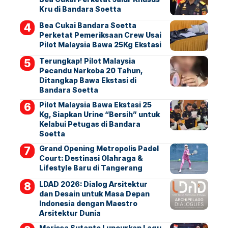
Kru di Bandara Soetta
Bea Cukai Bandara Soetta
Perketat Pemeriksaan Crew Usai
Pilot Malaysia Bawa 25Kg Ekstasi
Terungkap! Pilot Malaysia
Pecandu Narkoba 20 Tahun,
Ditangkap Bawa Ekstasi di
Bandara Soetta
Pilot Malaysia Bawa Ekstasi 25
Kg, Siapkan Urine “Bersih” untuk
Kelabui Petugas di Bandara
Soetta
Grand Opening Metropolis Padel
Court: Destinasi Olahraga &
Lifestyle Baru di Tangerang
LDAD 2026: Dialog Arsitektur
dan Desain untuk Masa Depan
Indonesia dengan Maestro
Arsitektur Dunia
Marissa Sutanto Luncurkan Lagu