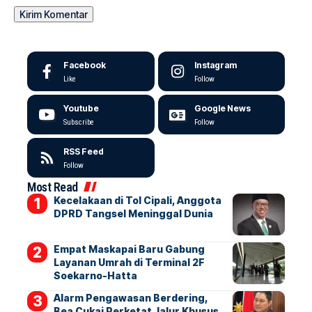
Facebook
Instagram
Like
Follow
Youtube
Google News
Subscribe
Follow
RSS Feed
Follow
Most Read
Kecelakaan di Tol Cipali, Anggota
DPRD Tangsel Meninggal Dunia
Empat Maskapai Baru Gabung
Layanan Umrah di Terminal 2F
Soekarno-Hatta
Alarm Pengawasan Berdering,
Bea Cukai Perketat Jalur Khusus