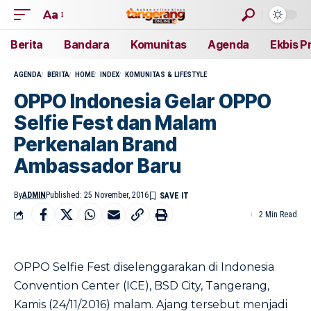
Aa
Berita
Bandara
Komunitas
Agenda
Ekbis P
AGENDA
BERITA
HOME
INDEX
KOMUNITAS & LIFESTYLE
​OPPO Indonesia Gelar OPPO
Selfie Fest dan Malam
Perkenalan Brand
Ambassador Baru
By
ADMIN
Published: 25 November, 2016
2 Min Read
OPPO Selfie Fest diselenggarakan di Indonesia
Convention Center (ICE), BSD City, Tangerang,
Kamis (24/11/2016) malam. Ajang tersebut menjadi