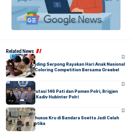
Related News
BERITA
INDEX
Atria Hotel Gading Serpong Rayakan Hari Anak Nasional
Lewat Family Coloring Competition Bersama Greebel
Indonesia
BERITA
Mabes Polri Mutasi 146 Pati dan Pamen Polri, Brigjen
Untung Jabat Kadiv Hubinter Polri
BANDARA
BERITA
Ketika Jalur Khusus Kru di Bandara Soetta Jadi Celah
Sindikat Narkotika