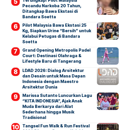
Terungkap! Pilot Malaysia
Pecandu Narkoba 20 Tahun,
Ditangkap Bawa Ekstasi di
Bandara Soetta
Pilot Malaysia Bawa Ekstasi 25
Kg, Siapkan Urine “Bersih” untuk
Kelabui Petugas di Bandara
Soetta
Grand Opening Metropolis Padel
Court: Destinasi Olahraga &
Lifestyle Baru di Tangerang
LDAD 2026: Dialog Arsitektur
dan Desain untuk Masa Depan
Indonesia dengan Maestro
Arsitektur Dunia
Marissa Sutanto Luncurkan Lagu
“KITA INDONESIA”, Ajak Anak
Muda Berkarya dari Alat
Sederhana hingga Musik
Tradisional
Tangsel Fun Walk & Run Festival