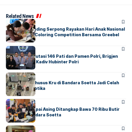
Related News
BERITA
INDEX
Atria Hotel Gading Serpong Rayakan Hari Anak Nasional
Lewat Family Coloring Competition Bersama Greebel
Indonesia
BERITA
Mabes Polri Mutasi 146 Pati dan Pamen Polri, Brigjen
Untung Jabat Kadiv Hubinter Polri
BANDARA
BERITA
Ketika Jalur Khusus Kru di Bandara Soetta Jadi Celah
Sindikat Narkotika
BANDARA
BERITA
Kopilot Maskapai Asing Ditangkap Bawa 70 Ribu Butir
Ekstasi di Bandara Soetta
BERITA
INDEX