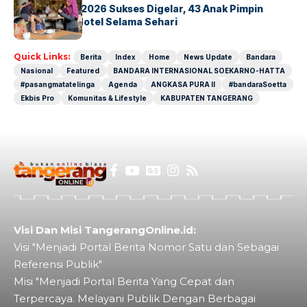
GM For A Day 2026 Sukses Digelar, 43 Anak Pimpin
Operasional Hotel Selama Sehari
Quick Links:
Berita
Index
Home
News Update
Bandara
Nasional
Featured
BANDARA INTERNASIONAL SOEKARNO-HATTA
#pasangmatatelinga
Agenda
ANGKASA PURA II
#bandaraSoetta
Ekbis Pro
Komunitas & Lifestyle
KABUPATEN TANGERANG
Visi Dan Misi TangerangOnline.id:
Visi "Menjadi Portal Berita Nomor Satu dan Sebagai
Referensi Publik"
Misi "Menjadi Portal Berita Yang Cepat dan
Terpercaya. Melayani Publik Dengan Berbagai