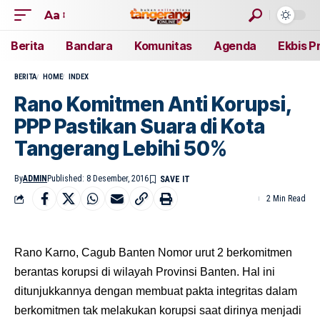
Aa
Berita
Bandara
Komunitas
Agenda
Ekbis P
BERITA
HOME
INDEX
Rano Komitmen Anti Korupsi,
PPP Pastikan Suara di Kota
Tangerang Lebihi 50%
By
ADMIN
Published: 8 Desember, 2016
2 Min Read
Rano Karno, Cagub Banten Nomor urut 2 berkomitmen
berantas korupsi di wilayah Provinsi Banten. Hal ini
ditunjukkannya dengan membuat pakta integritas dalam
berkomitmen tak melakukan korupsi saat dirinya menjadi