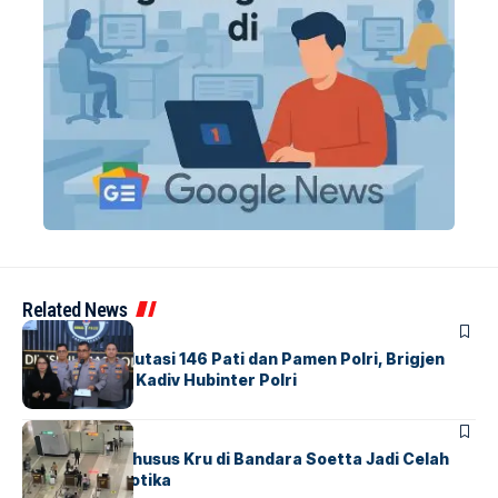
Related News
BERITA
Mabes Polri Mutasi 146 Pati dan Pamen Polri, Brigjen
Untung Jabat Kadiv Hubinter Polri
BANDARA
BERITA
Ketika Jalur Khusus Kru di Bandara Soetta Jadi Celah
Sindikat Narkotika