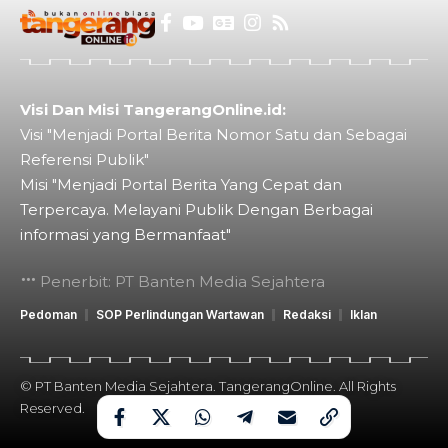
Visi Dan Misi TangerangOnline.id:
Visi "Menjadi Portal Berita Nomor Satu dan Sebagai
Referensi Publik"
Misi "Menjadi Portal Berita Yang Cepat dan
Terpercaya. Melayani Publik Dengan Berbagai
informasi yang Bermanfaat"
Penerbit: PT Banten Media Sejahtera
Pedoman
SOP Perlindungan Wartawan
Redaksi
Iklan
© PT Banten Media Sejahtera. TangerangOnline. All Rights
Reserved.