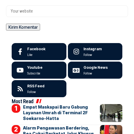
Facebook
Instagram
Like
Follow
Youtube
Google News
Subscribe
Follow
RSS Feed
Follow
Most Read
Empat Maskapai Baru Gabung
Layanan Umrah di Terminal 2F
Soekarno-Hatta
Alarm Pengawasan Berdering,
Bea Cukai Perketat Jalur Khusus