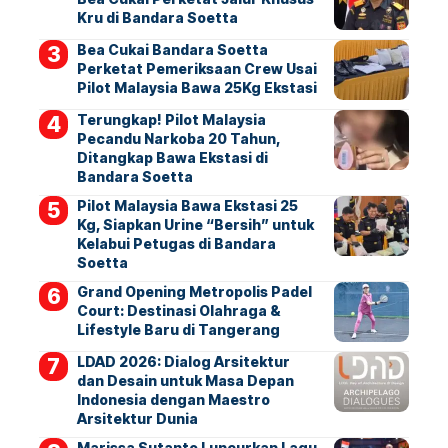
Kru di Bandara Soetta
Bea Cukai Bandara Soetta
Perketat Pemeriksaan Crew Usai
Pilot Malaysia Bawa 25Kg Ekstasi
Terungkap! Pilot Malaysia
Pecandu Narkoba 20 Tahun,
Ditangkap Bawa Ekstasi di
Bandara Soetta
Pilot Malaysia Bawa Ekstasi 25
Kg, Siapkan Urine “Bersih” untuk
Kelabui Petugas di Bandara
Soetta
Grand Opening Metropolis Padel
Court: Destinasi Olahraga &
Lifestyle Baru di Tangerang
LDAD 2026: Dialog Arsitektur
dan Desain untuk Masa Depan
Indonesia dengan Maestro
Arsitektur Dunia
Marissa Sutanto Luncurkan Lagu