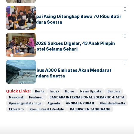
BANDARA
BERITA
Kopilot Maskapai Asing Ditangkap Bawa 70 Ribu Butir
Ekstasi di Bandara Soetta
BERITA
INDEX
GM For A Day 2026 Sukses Digelar, 43 Anak Pimpin
Operasional Hotel Selama Sehari
BANDARA
BERITA
8 Agustus, Airbus A380 Emirates Akan Mendarat
Perdana di Bandara Soetta
Quick Links:
Berita
Index
Home
News Update
Bandara
Nasional
Featured
BANDARA INTERNASIONAL SOEKARNO-HATTA
#pasangmatatelinga
Agenda
ANGKASA PURA II
#bandaraSoetta
Ekbis Pro
Komunitas & Lifestyle
KABUPATEN TANGERANG