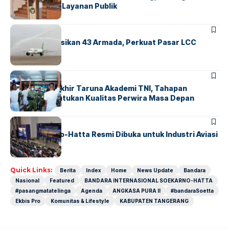
Transparansi Layanan Publik
BANDARA
BERITA
Citilink Operasikan 43 Armada, Perkuat Pasar LCC
Nasional
BERITA
Sidang Pantukhir Taruna Akademi TNI, Tahapan
Strategis Tentukan Kualitas Perwira Masa Depan
BANDARA
BERITA
IALC Soekarno-Hatta Resmi Dibuka untuk Industri Aviasi
Dunia
Quick Links:
Berita
Index
Home
News Update
Bandara
Nasional
Featured
BANDARA INTERNASIONAL SOEKARNO-HATTA
#pasangmatatelinga
Agenda
ANGKASA PURA II
#bandaraSoetta
Ekbis Pro
Komunitas & Lifestyle
KABUPATEN TANGERANG