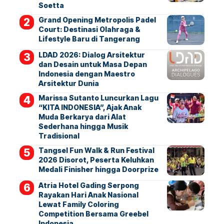
Soetta
Grand Opening Metropolis Padel
Court: Destinasi Olahraga &
Lifestyle Baru di Tangerang
LDAD 2026: Dialog Arsitektur
dan Desain untuk Masa Depan
Indonesia dengan Maestro
Arsitektur Dunia
Marissa Sutanto Luncurkan Lagu
“KITA INDONESIA”, Ajak Anak
Muda Berkarya dari Alat
Sederhana hingga Musik
Tradisional
Tangsel Fun Walk & Run Festival
2026 Disorot, Peserta Keluhkan
Medali Finisher hingga Doorprize
Atria Hotel Gading Serpong
Rayakan Hari Anak Nasional
Lewat Family Coloring
Competition Bersama Greebel
Indonesia