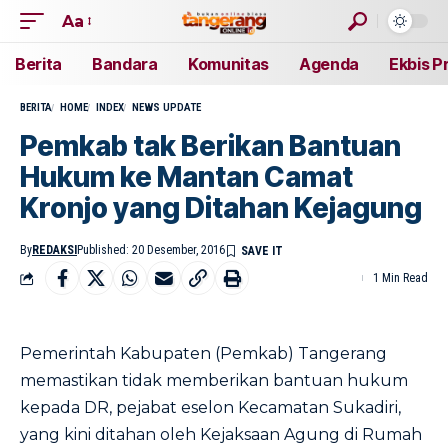
Aa
Berita
Bandara
Komunitas
Agenda
Ekbis P
BERITA
HOME
INDEX
NEWS UPDATE
Pemkab tak Berikan Bantuan
Hukum ke Mantan Camat
Kronjo yang Ditahan Kejagung
By
REDAKSI
Published: 20 Desember, 2016
1 Min Read
Pemerintah Kabupaten (Pemkab) Tangerang
memastikan tidak memberikan bantuan hukum
kepada DR, pejabat eselon Kecamatan Sukadiri,
yang kini ditahan oleh Kejaksaan Agung di Rumah