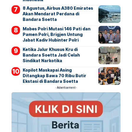
8 Agustus, Airbus A380 Emirates
Akan Mendarat Perdana di
Bandara Soetta
Mabes Polri Mutasi 146 Pati dan
Pamen Polri, Brigjen Untung
Jabat Kadiv Hubinter Polri
Ketika Jalur Khusus Kru di
Bandara Soetta Jadi Celah
Sindikat Narkotika
Kopilot Maskapai Asing
Ditangkap Bawa 70 Ribu Butir
Ekstasi di Bandara Soetta
- Advertisement -