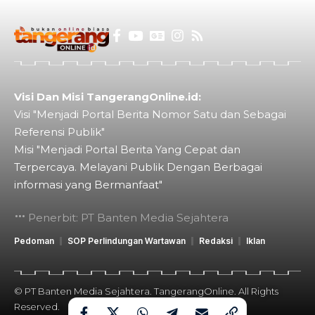
Visi Dan Misi TangerangOnline.id:
Visi "Menjadi Portal Berita Nomor Satu dan Sebagai
Referensi Publik"
Misi "Menjadi Portal Berita Yang Cepat dan
Terpercaya. Melayani Publik Dengan Berbagai
informasi yang Bermanfaat"
Penerbit: PT Banten Media Sejahtera
Pedoman
SOP Perlindungan Wartawan
Redaksi
Iklan
© PT Banten Media Sejahtera. TangerangOnline. All Rights
Reserved.