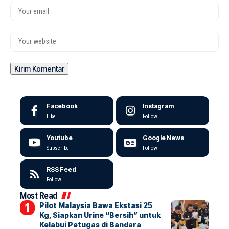
Facebook
Instagram
Like
Follow
Youtube
Google News
Subscribe
Follow
RSS Feed
Follow
Most Read
Pilot Malaysia Bawa Ekstasi 25
Kg, Siapkan Urine “Bersih” untuk
Kelabui Petugas di Bandara