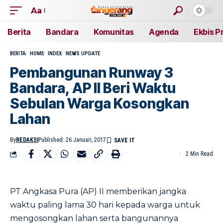
Aa
Berita
Bandara
Komunitas
Agenda
Ekbis P
BERITA
HOME
INDEX
NEWS UPDATE
Pembangunan Runway 3
Bandara, AP II Beri Waktu
Sebulan Warga Kosongkan
Lahan
By
REDAKSI
Published: 26 Januari, 2017
2 Min Read
PT Angkasa Pura (AP) II memberikan jangka
waktu paling lama 30 hari kepada warga untuk
mengosongkan lahan serta bangunannya