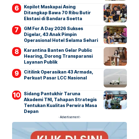
Kopilot Maskapai Asing
Ditangkap Bawa 70 Ribu Butir
Ekstasi di Bandara Soetta
GM For A Day 2026 Sukses
Digelar, 43 Anak Pimpin
Operasional Hotel Selama Sehari
Karantina Banten Gelar Public
Hearing, Dorong Transparansi
Layanan Publik
Citilink Operasikan 43 Armada,
Perkuat Pasar LCC Nasional
Sidang Pantukhir Taruna
Akademi TNI, Tahapan Strategis
Tentukan Kualitas Perwira Masa
Depan
- Advertisement -