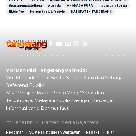
#pasangmatatelinga
Agenda
ANGKASA PURA II
#bandaraSoetta
Ekbis Pro
Komunitas & Lifestyle
KABUPATEN TANGERANG
Visi Dan Misi TangerangOnline.id:
Visi "Menjadi Portal Berita Nomor Satu dan Sebagai
Referensi Publik"
Misi "Menjadi Portal Berita Yang Cepat dan
Terpercaya. Melayani Publik Dengan Berbagai
informasi yang Bermanfaat"
Penerbit: PT Banten Media Sejahtera
Pedoman
SOP Perlindungan Wartawan
Redaksi
Iklan