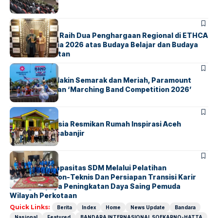
Dunia
BERITA
ParagonCorp Raih Dua Penghargaan Regional di ETHCA
Southeast Asia 2026 atas Budaya Belajar dan Budaya
Kebermanfaatan
BERITA
INDEX
Akhir Pekan Makin Semarak dan Meriah, Paramount
Petals Hadirkan ‘Marching Band Competition 2026’
BERITA
HOME
AirNav Indonesia Resmikan Rumah Inspirasi Aceh
Tamiang Pascabanjir
BERITA
INDEX
Penguatan Kapasitas SDM Melalui Pelatihan
Kompetensi Non-Teknis Dan Persiapan Transisi Karir
Sebagai Upaya Peningkatan Daya Saing Pemuda
Wilayah Perkotaan
Quick Links:
Berita
Index
Home
News Update
Bandara
Nasional
Featured
BANDARA INTERNASIONAL SOEKARNO-HATTA