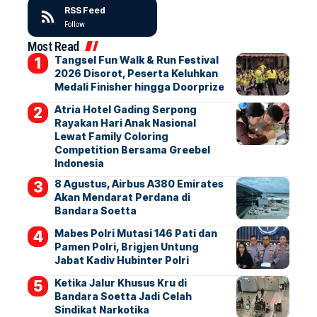
RSS Feed
Follow
Most Read
Tangsel Fun Walk & Run Festival
2026 Disorot, Peserta Keluhkan
Medali Finisher hingga Doorprize
Atria Hotel Gading Serpong
Rayakan Hari Anak Nasional
Lewat Family Coloring
Competition Bersama Greebel
Indonesia
8 Agustus, Airbus A380 Emirates
Akan Mendarat Perdana di
Bandara Soetta
Mabes Polri Mutasi 146 Pati dan
Pamen Polri, Brigjen Untung
Jabat Kadiv Hubinter Polri
Ketika Jalur Khusus Kru di
Bandara Soetta Jadi Celah
Sindikat Narkotika