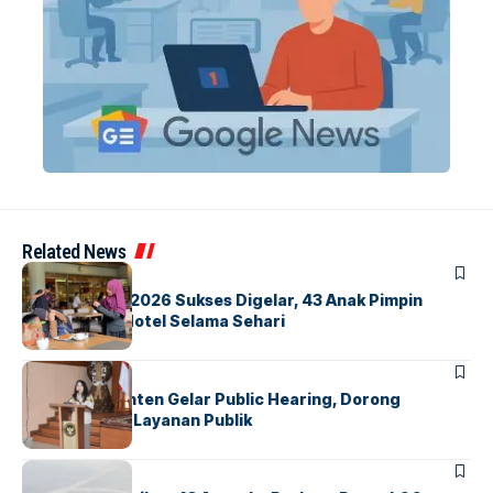
Related News
BERITA
INDEX
GM For A Day 2026 Sukses Digelar, 43 Anak Pimpin
Operasional Hotel Selama Sehari
BANDARA
BERITA
Karantina Banten Gelar Public Hearing, Dorong
Transparansi Layanan Publik
BANDARA
BERITA