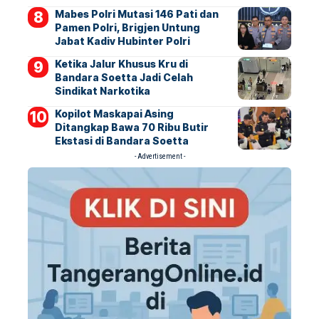
Mabes Polri Mutasi 146 Pati dan
Pamen Polri, Brigjen Untung
Jabat Kadiv Hubinter Polri
Ketika Jalur Khusus Kru di
Bandara Soetta Jadi Celah
Sindikat Narkotika
Kopilot Maskapai Asing
Ditangkap Bawa 70 Ribu Butir
Ekstasi di Bandara Soetta
- Advertisement -