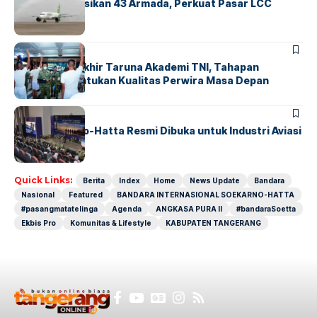
Citilink Operasikan 43 Armada, Perkuat Pasar LCC
Nasional
BERITA
Sidang Pantukhir Taruna Akademi TNI, Tahapan
Strategis Tentukan Kualitas Perwira Masa Depan
BANDARA
BERITA
IALC Soekarno-Hatta Resmi Dibuka untuk Industri Aviasi
Dunia
Quick Links:
Berita
Index
Home
News Update
Bandara
Nasional
Featured
BANDARA INTERNASIONAL SOEKARNO-HATTA
#pasangmatatelinga
Agenda
ANGKASA PURA II
#bandaraSoetta
Ekbis Pro
Komunitas & Lifestyle
KABUPATEN TANGERANG