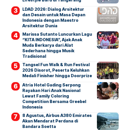
LDAD 2026: Dialog Arsitektur
dan Desain untuk Masa Depan
Indonesia dengan Maestro
Arsitektur Dunia
Marissa Sutanto Luncurkan Lagu
“KITA INDONESIA”, Ajak Anak
Muda Berkarya dari Alat
Sederhana hingga Musik
Tradisional
Tangsel Fun Walk & Run Festival
2026 Disorot, Peserta Keluhkan
Medali Finisher hingga Doorprize
Atria Hotel Gading Serpong
Rayakan Hari Anak Nasional
Lewat Family Coloring
Competition Bersama Greebel
Indonesia
8 Agustus, Airbus A380 Emirates
Akan Mendarat Perdana di
Bandara Soetta