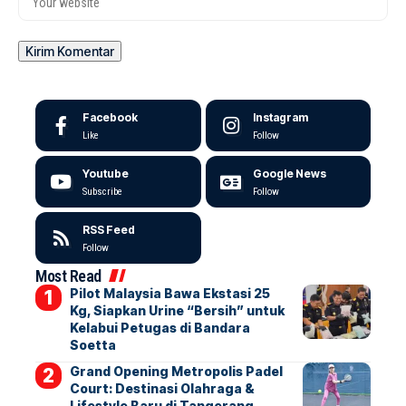
Facebook
Instagram
Like
Follow
Youtube
Google News
Subscribe
Follow
RSS Feed
Follow
Most Read
Pilot Malaysia Bawa Ekstasi 25
Kg, Siapkan Urine “Bersih” untuk
Kelabui Petugas di Bandara
Soetta
Grand Opening Metropolis Padel
Court: Destinasi Olahraga &
Lifestyle Baru di Tangerang