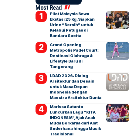
Most Read
Pilot Malaysia Bawa
Ekstasi 25 Kg, Siapkan
Urine “Bersih” untuk
Kelabui Petugas di
Bandara Soetta
Grand Opening
Metropolis Padel Court:
Destinasi Olahraga &
Lifestyle Baru di
Tangerang
LDAD 2026: Dialog
Arsitektur dan Desain
untuk Masa Depan
Indonesia dengan
Maestro Arsitektur Dunia
Marissa Sutanto
Luncurkan Lagu “KITA
INDONESIA”, Ajak Anak
Muda Berkarya dari Alat
Sederhana hingga Musik
Tradisional