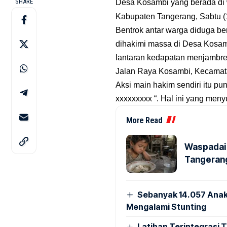
SHARE
Desa Kosambi yang berada di w
Kabupaten Tangerang, Sabtu (1
Bentrok antar warga diduga be
dihakimi massa di Desa Kosam
lantaran kedapatan menjambret
Jalan Raya Kosambi, Kecamata
Aksi main hakim sendiri itu pu
xxxxxxxxx “. Hal ini yang men
More Read
Waspadai 
Tangerang
Sebanyak 14.057 Anak
Mengalami Stunting
Latihan Terintegrasi T