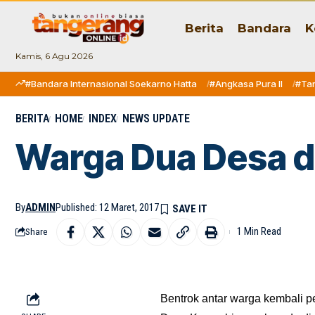
Berita
Bandara
K
Kamis, 6 Agu 2026
#Bandara Internasional Soekarno Hatta
#Angkasa Pura II
#Ta
BERITA
HOME
INDEX
NEWS UPDATE
Warga Dua Desa d
By
ADMIN
Published: 12 Maret, 2017
1 Min Read
Share
Bentrok antar warga kembali pe