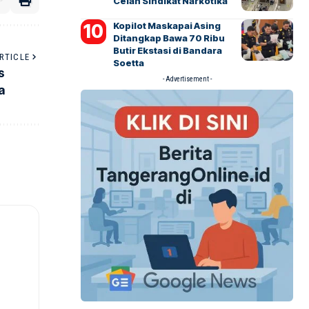
Celah Sindikat Narkotika
Kopilot Maskapai Asing
Ditangkap Bawa 70 Ribu
Butir Ekstasi di Bandara
RTICLE
Soetta
s
- Advertisement -
a