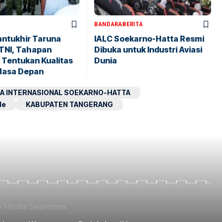
BANDARA
BERITA
antukhir Taruna
IALC Soekarno-Hatta Resmi
TNI, Tahapan
Dibuka untuk Industri Aviasi
 Tentukan Kualitas
Dunia
Masa Depan
A INTERNASIONAL SOEKARNO-HATTA
le
KABUPATEN TANGERANG
n Media Sejahtera