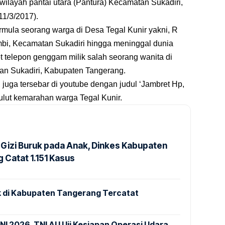
ilayah pantai utara (Pantura) Kecamatan Sukadiri,
1/3/2017).
rmula seorang warga di Desa Tegal Kunir yakni, R
bi, Kecamatan Sukadiri hingga meninggal dunia
 telepon genggam milik salah seorang wanita di
n Sukadiri, Kabupaten Tangerang.
n juga tersebar di youtube dengan judul ‘Jambret Hp,
yulut kemarahan warga Tegal Kunir.
Gizi Buruk pada Anak, Dinkes Kabupaten
 Catat 1.151 Kasus
 di Kabupaten Tangerang Tercatat
NI 2026, TNI AU Uji Kesiapan Operasi Udara