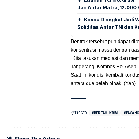
dan Antar Matra, 12.000 P
Kasau Diangkat Jadi W
Soliditas Antar TNI dan 
Bentrok tersebut pun dapat di
konsentrasi massa dengan gas 
“Kita lakukan mediasi dan memi
Tangerang, Kombes Pol Asep Ed
Saat ini kondisi kembali kondu
antara dua belah pihak. (Yan)
TAGGED:
#BERITAHUKRIM
#PASANG
Share This Article