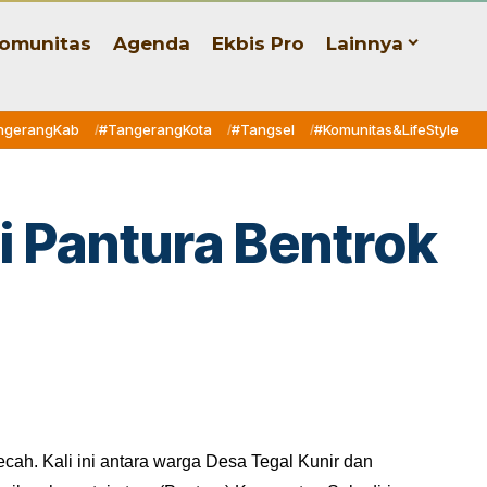
omunitas
Agenda
Ekbis Pro
Lainnya
ngerangKab
#TangerangKota
#Tangsel
#Komunitas&LifeStyle
i Pantura Bentrok
cah. Kali ini antara warga Desa Tegal Kunir dan