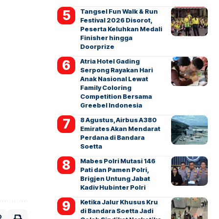
Tangsel Fun Walk & Run
Festival 2026 Disorot,
Peserta Keluhkan Medali
Finisher hingga
Doorprize
Atria Hotel Gading
Serpong Rayakan Hari
Anak Nasional Lewat
Family Coloring
Competition Bersama
Greebel Indonesia
8 Agustus, Airbus A380
Emirates Akan Mendarat
Perdana di Bandara
Soetta
Mabes Polri Mutasi 146
Pati dan Pamen Polri,
Brigjen Untung Jabat
Kadiv Hubinter Polri
Ketika Jalur Khusus Kru
di Bandara Soetta Jadi