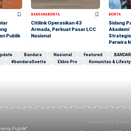
BANDARA
BERITA
BERITA
elar
Citilink Operasikan 43
Sidang P
ong
Armada, Perkuat Pasar LCC
Akademi 
an Publik
Nasional
Strategis
Perwira 
pdate
Bandara
Nasional
Featured
BANDAR
#bandaraSoetta
Ekbis Pro
Komunitas & Lifesty
Penerbit: PT Bante
rensi Publik"