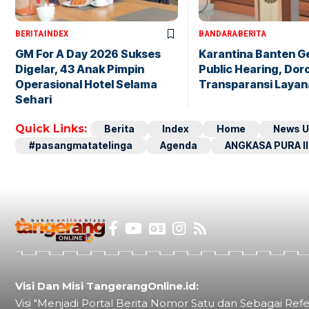
BERITA
INDEX
BANDARA
BERITA
GM For A Day 2026 Sukses
Karantina Banten G
Digelar, 43 Anak Pimpin
Public Hearing, Dor
Operasional Hotel Selama
Transparansi Layan
Sehari
Quick Links:
Berita
Index
Home
News U
#pasangmatatelinga
Agenda
ANGKASA PURA II
Visi Dan Misi TangerangOnline.id:
Visi "Menjadi Portal Berita Nomor Satu dan Sebagai Refe