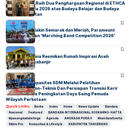
ParagonCorp Raih Dua Penghargaan Regional di ETHCA
Southeast Asia 2026 atas Budaya Belajar dan Budaya
Kebermanfaatan
BERITA
INDEX
Akhir Pekan Makin Semarak dan Meriah, Paramount
Petals Hadirkan ‘Marching Band Competition 2026’
BERITA
HOME
AirNav Indonesia Resmikan Rumah Inspirasi Aceh
Tamiang Pascabanjir
BERITA
INDEX
Penguatan Kapasitas SDM Melalui Pelatihan
Kompetensi Non-Teknis Dan Persiapan Transisi Karir
Sebagai Upaya Peningkatan Daya Saing Pemuda
Wilayah Perkotaan
Quick Links:
Berita
Index
Home
News Update
Bandara
Nasional
Featured
BANDARA INTERNASIONAL SOEKARNO-HATTA
#pasangmatatelinga
Agenda
ANGKASA PURA II
#bandaraSoetta
Ekbis Pro
Komunitas & Lifestyle
KABUPATEN TANGERANG