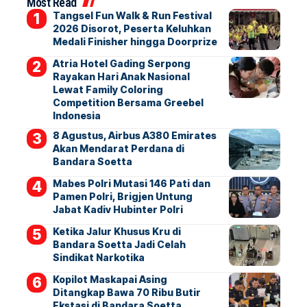
Most Read
Tangsel Fun Walk & Run Festival
2026 Disorot, Peserta Keluhkan
Medali Finisher hingga Doorprize
Atria Hotel Gading Serpong
Rayakan Hari Anak Nasional
Lewat Family Coloring
Competition Bersama Greebel
Indonesia
8 Agustus, Airbus A380 Emirates
Akan Mendarat Perdana di
Bandara Soetta
Mabes Polri Mutasi 146 Pati dan
Pamen Polri, Brigjen Untung
Jabat Kadiv Hubinter Polri
Ketika Jalur Khusus Kru di
Bandara Soetta Jadi Celah
Sindikat Narkotika
Kopilot Maskapai Asing
Ditangkap Bawa 70 Ribu Butir
Ekstasi di Bandara Soetta