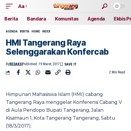
Aa
Berita
Bandara
Komunitas
Agenda
Ekbis P
AGENDA
BERITA
HOME
INDEX
HMI Tangerang Raya
Selenggarakan Konfercab
By
REDAKSI
Published: 19 Maret, 2017
2 Min Read
Himpunan Mahasiswa Islam (HMI) cabang
Tangerang Raya menggelar Konferensi Cabang V
di Aula Pendopo Bupati Tangerang, Jalan
Kisamaun 1, Kota Tangerang Tangerang, Sabtu
(18/3/2017).