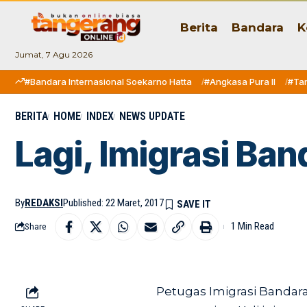
Berita
Bandara
K
Jumat, 7 Agu 2026
#Bandara Internasional Soekarno Hatta
#Angkasa Pura II
#Ta
BERITA
HOME
INDEX
NEWS UPDATE
Lagi, Imigrasi Ba
By
REDAKSI
Published: 22 Maret, 2017
1 Min Read
Share
Petugas Imigrasi Bandar