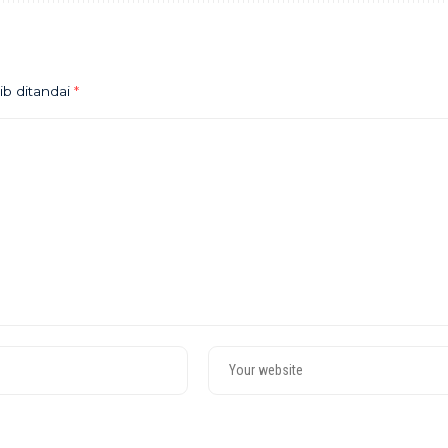
ib ditandai
*