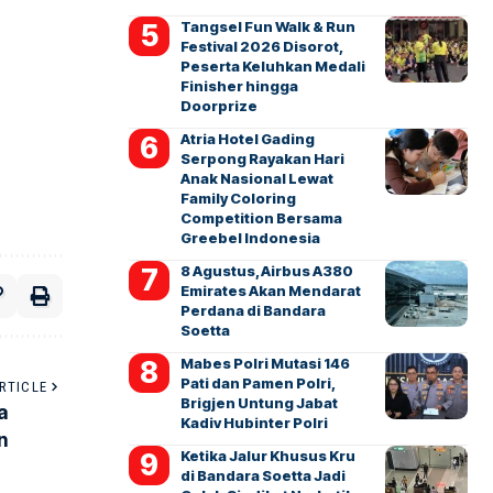
Tangsel Fun Walk & Run
Festival 2026 Disorot,
Peserta Keluhkan Medali
Finisher hingga
Doorprize
Atria Hotel Gading
Serpong Rayakan Hari
Anak Nasional Lewat
Family Coloring
Competition Bersama
Greebel Indonesia
8 Agustus, Airbus A380
Emirates Akan Mendarat
Perdana di Bandara
Soetta
Mabes Polri Mutasi 146
Pati dan Pamen Polri,
RTICLE
Brigjen Untung Jabat
a
Kadiv Hubinter Polri
n
Ketika Jalur Khusus Kru
di Bandara Soetta Jadi