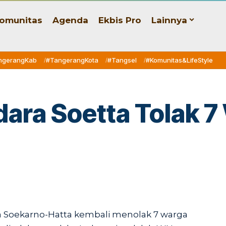
omunitas
Agenda
Ekbis Pro
Lainnya
ngerangKab
#TangerangKota
#Tangsel
#Komunitas&LifeStyle
ndara Soetta Tolak
a Soekarno-Hatta kembali menolak 7 warga