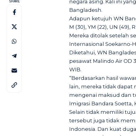
negara asing. Kali ini ya
SHARE
Bangladesh.
Adapun ketujuh WN Bangla
M (30), YM (22), UN (49), R
Mereka ditolak setelah s
Internasional Soekarno-Ha
Diketahui, WN Banglade
pesawat Malindo Air OD 3
WIB.
“Berdasarkan hasil wawa
lain, mereka tidak dapat
mengenai maksud dan tuj
Imigrasi Bandara Soetta, 
Selain tidak memiliki tu
tersebut juga tidak memp
Indonesia. Dan kuat dug