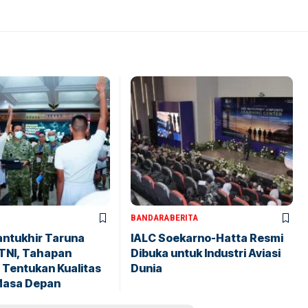
BANDARA
BERITA
antukhir Taruna
IALC Soekarno-Hatta Resmi
TNI, Tahapan
Dibuka untuk Industri Aviasi
 Tentukan Kualitas
Dunia
Masa Depan