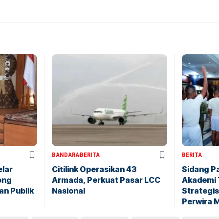
BANDARA
BERITA
BERITA
elar
Citilink Operasikan 43
Sidang P
ong
Armada, Perkuat Pasar LCC
Akademi 
an Publik
Nasional
Strategis
Perwira 