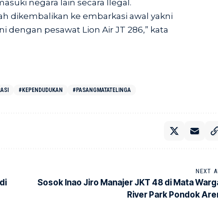
suki negara lain secara Ilegal.
h dikembalikan ke embarkasi awal yakni
ni dengan pesawat Lion Air JT 286,” kata
ASI
#KEPENDUDUKAN
#PASANGMATATELINGA
NEXT A
di
Sosok Inao Jiro Manajer JKT 48 di Mata Warg
River Park Pondok Are