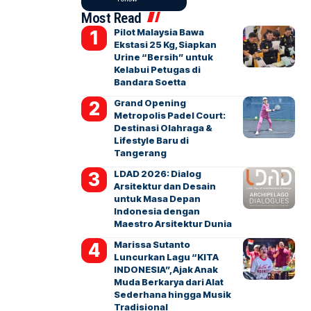
Most Read
Pilot Malaysia Bawa
Ekstasi 25 Kg, Siapkan
Urine “Bersih” untuk
Kelabui Petugas di
Bandara Soetta
Grand Opening
Metropolis Padel Court:
Destinasi Olahraga &
Lifestyle Baru di
Tangerang
LDAD 2026: Dialog
Arsitektur dan Desain
untuk Masa Depan
Indonesia dengan
Maestro Arsitektur Dunia
Marissa Sutanto
Luncurkan Lagu “KITA
INDONESIA”, Ajak Anak
Muda Berkarya dari Alat
Sederhana hingga Musik
Tradisional