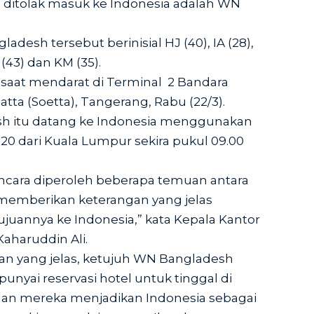
ng ditolak masuk ke Indonesia adalah WN
desh tersebut berinisial HJ (40), IA (28),
 (43) dan KM (35).
esaat mendarat di Terminal 2 Bandara
tta (Soetta), Tangerang, Rabu (22/3).
sh itu datang ke Indonesia menggunakan
20 dari Kuala Lumpur sekira pukul 09.00
ncara diperoleh beberapa temuan antara
 memberikan keterangan yang jelas
uannya ke Indonesia,” kata Kepala Kantor
Kaharuddin Ali.
juan yang jelas, ketujuh WN Bangladesh
unyai reservasi hotel untuk tinggal di
aan mereka menjadikan Indonesia sebagai