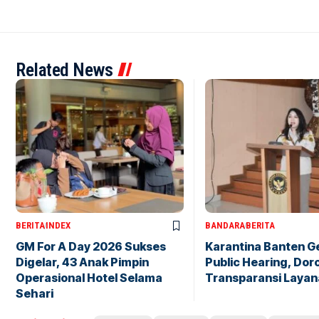
Related News
BERITA
INDEX
BANDARA
BERITA
GM For A Day 2026 Sukses
Karantina Banten G
Digelar, 43 Anak Pimpin
Public Hearing, Dor
Operasional Hotel Selama
Transparansi Layan
Sehari