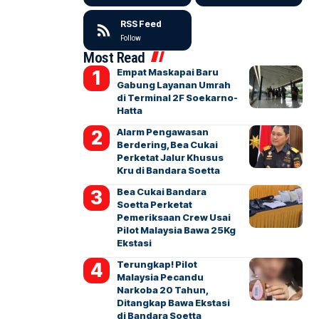
RSS Feed
Follow
Most Read
Empat Maskapai Baru
Gabung Layanan Umrah
di Terminal 2F Soekarno-
Hatta
Alarm Pengawasan
Berdering, Bea Cukai
Perketat Jalur Khusus
Kru di Bandara Soetta
Bea Cukai Bandara
Soetta Perketat
Pemeriksaan Crew Usai
Pilot Malaysia Bawa 25Kg
Ekstasi
Terungkap! Pilot
Malaysia Pecandu
Narkoba 20 Tahun,
Ditangkap Bawa Ekstasi
di Bandara Soetta