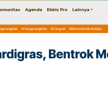
omunitas
Agenda
Ekbis Pro
Lainnya
ngerangKab
#TangerangKota
#Tangsel
#Komunitas&LifeStyle
ardigras, Bentrok 