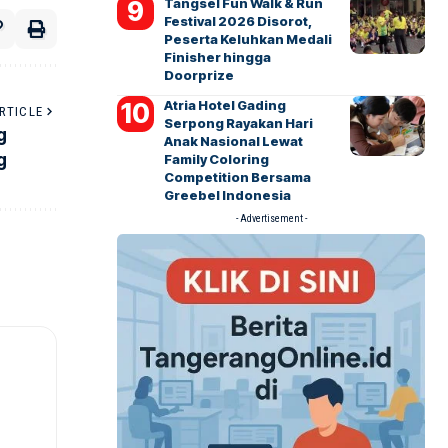
Tangsel Fun Walk & Run
Festival 2026 Disorot,
Peserta Keluhkan Medali
Finisher hingga
Doorprize
Atria Hotel Gading
RTICLE
Serpong Rayakan Hari
g
Anak Nasional Lewat
g
Family Coloring
Competition Bersama
Greebel Indonesia
- Advertisement -