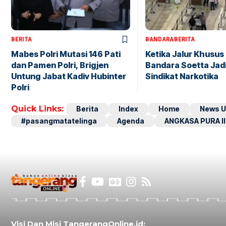
BERITA
BANDARA
BERITA
Mabes Polri Mutasi 146 Pati
Ketika Jalur Khusus 
dan Pamen Polri, Brigjen
Bandara Soetta Jad
Untung Jabat Kadiv Hubinter
Sindikat Narkotika
Polri
Quick Links:
Berita
Index
Home
News U
#pasangmatatelinga
Agenda
ANGKASA PURA II
Visi Dan Misi TangerangOnline.id: