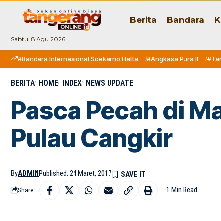
Berita
Bandara
K
Sabtu, 8 Agu 2026
#Bandara Internasional Soekarno Hatta
#Angkasa Pura II
#Ta
BERITA
HOME
INDEX
NEWS UPDATE
Pasca Pecah di M
Pulau Cangkir
By
ADMIN
Published: 24 Maret, 2017
1 Min Read
Share