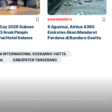
X
BANDARA
BERITA
 Day 2026 Sukses
8 Agustus, Airbus A380
43 Anak Pimpin
Emirates Akan Mendarat
nal Hotel Selama
Perdana di Bandara Soetta
A INTERNASIONAL SOEKARNO-HATTA
le
KABUPATEN TANGERANG
n Media Sejahtera