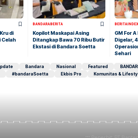
BANDARA
BERITA
BERITA
INDE
Kru di
Kopilot Maskapai Asing
GM For A
i Celah
Ditangkap Bawa 70 Ribu Butir
Digelar, 
Ekstasi di Bandara Soetta
Operasio
Sehari
pdate
Bandara
Nasional
Featured
BANDAR
#bandaraSoetta
Ekbis Pro
Komunitas & Lifesty
Penerbit: PT Bante