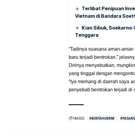
Terlibat Penipuan Inve
Vietnam di Bandara Soet
Kian Sibuk, Soekarno-
Tenggara
“Tadinya suasana aman-aman s
baru terjadi bentrokan,” jelas
Dirinya menyebutkan, mungkin
yang tinggal dengan mengontra
“Iya memang di daerah saya ad
penyebab bentrokan terjadi di s
TAGGED:
#BERITAHUKRIM
#PASANG