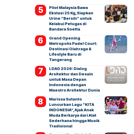
Pilot Malaysia Bawa
Ekstasi 25 Kg, Siapkan
Urine “Bersih” untuk
Kelabui Petugas di
Bandara Soetta
Grand Opening
Metropolis Padel Court:
Destinasi Olahraga &
Lifestyle Baru di
Tangerang
LDAD 2026: Dialog
Arsitektur dan Desain
untuk Masa Depan
Indonesia dengan
Maestro Arsitektur Dunia
Marissa Sutanto
Luncurkan Lagu “KITA
INDONESIA”, Ajak Anak
Muda Berkarya dari Alat
Sederhana hingga Musik
Tradisional