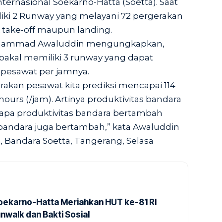
ternasional Soekarno-Hatta (Soetta). Saat
liki 2 Runway yang melayani 72 pergerakan
 take-off maupun landing.
Muhammad Awaluddin mengungkapkan,
bakal memiliki 3 runway yang dapat
 pesawat per jamnya.
akan pesawat kita prediksi mencapai 114
ours (/jam). Artinya produktivitas bandara
apa produktivitas bandara bertambah
 bandara juga bertambah,” kata Awaluddin
a, Bandara Soetta, Tangerang, Selasa
Soekarno-Hatta Meriahkan HUT ke-81 RI
nwalk dan Bakti Sosial