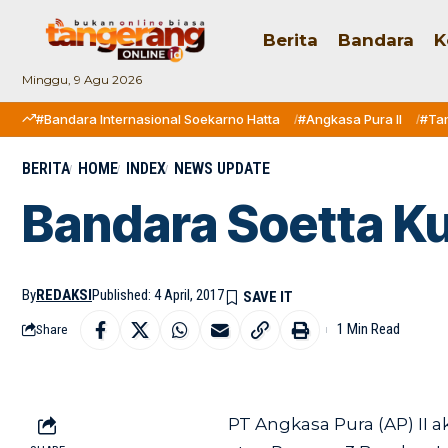
Berita
Bandara
K
Minggu, 9 Agu 2026
#Bandara Internasional Soekarno Hatta
#Angkasa Pura II
#Ta
BERITA
HOME
INDEX
NEWS UPDATE
Bandara Soetta K
By
REDAKSI
Published: 4 April, 2017
1 Min Read
Share
PT Angkasa Pura (AP) II