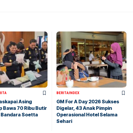
RITA
BERITA
INDEX
askapai Asing
GM For A Day 2026 Sukses
 Bawa 70 Ribu Butir
Digelar, 43 Anak Pimpin
i Bandara Soetta
Operasional Hotel Selama
Sehari