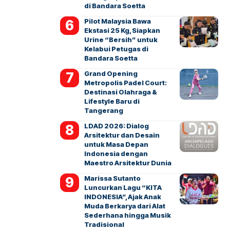
di Bandara Soetta
Pilot Malaysia Bawa
Ekstasi 25 Kg, Siapkan
Urine “Bersih” untuk
Kelabui Petugas di
Bandara Soetta
Grand Opening
Metropolis Padel Court:
Destinasi Olahraga &
Lifestyle Baru di
Tangerang
LDAD 2026: Dialog
Arsitektur dan Desain
untuk Masa Depan
Indonesia dengan
Maestro Arsitektur Dunia
Marissa Sutanto
Luncurkan Lagu “KITA
INDONESIA”, Ajak Anak
Muda Berkarya dari Alat
Sederhana hingga Musik
Tradisional