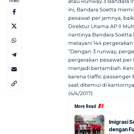
atau Runway 3 Bandara In
SHARE
ini, Bandara Soetta memi
pesawat per jamnya, baik
Direktur Utama AP II 
nantinya Bandara Soetta 
melayani 144 pergerakan
“Dengan 3 runway, perger
pergerakan pesawat per h
menjadi bertambah. Ken
karena traffic passenger
saat ditemui di kantorny
(4/4/2017).
More Read
Imigrasi 
dengan Fu