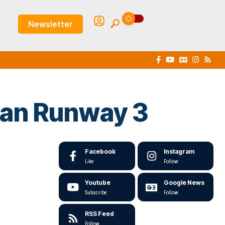
Newsletter
han Runway 3
Facebook
Instagram
Like
Follow
Youtube
Google News
Subscribe
Follow
RSS Feed
Follow