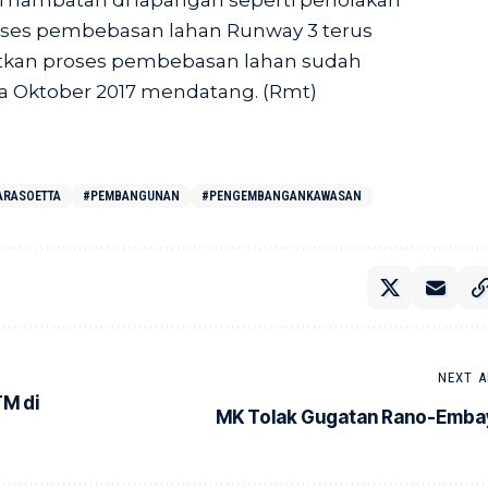
i hambatan di lapangan seperti penolakan
roses pembebasan lahan Runway 3 terus
etkan proses pembebasan lahan sudah
a Oktober 2017 mendatang. (Rmt)
ARASOETTA
#PEMBANGUNAN
#PENGEMBANGANKAWASAN
NEXT A
M di
MK Tolak Gugatan Rano-Emba