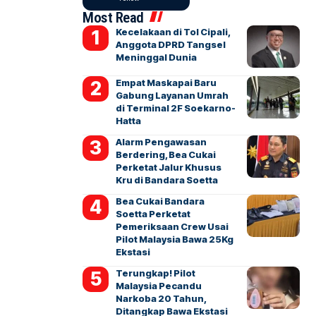
Most Read
Kecelakaan di Tol Cipali,
Anggota DPRD Tangsel
Meninggal Dunia
Empat Maskapai Baru
Gabung Layanan Umrah
di Terminal 2F Soekarno-
Hatta
Alarm Pengawasan
Berdering, Bea Cukai
Perketat Jalur Khusus
Kru di Bandara Soetta
Bea Cukai Bandara
Soetta Perketat
Pemeriksaan Crew Usai
Pilot Malaysia Bawa 25Kg
Ekstasi
Terungkap! Pilot
Malaysia Pecandu
Narkoba 20 Tahun,
Ditangkap Bawa Ekstasi