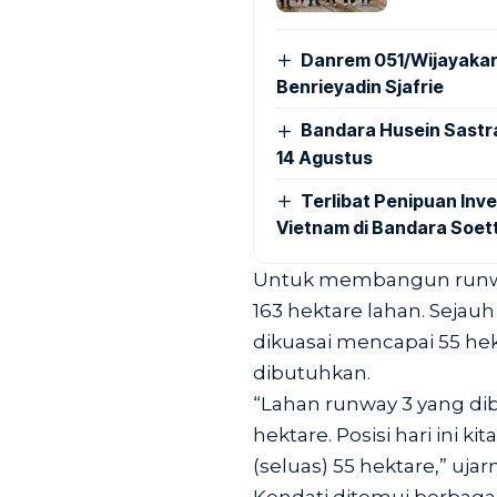
Danrem 051/Wijayakar
Benrieyadin Sjafrie
Bandara Husein Sastr
14 Agustus
Terlibat Penipuan Inve
Vietnam di Bandara Soet
Untuk membangun runway
163 hektare lahan. Sejau
dikuasai mencapai 55 hek
dibutuhkan.
“Lahan runway 3 yang di
hektare. Posisi hari ini 
(seluas) 55 hektare,” ujar