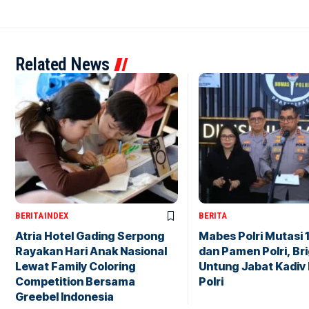
Related News
BERITA
INDEX
BERITA
Atria Hotel Gading Serpong
Mabes Polri Mutasi 
Rayakan Hari Anak Nasional
dan Pamen Polri, Br
Lewat Family Coloring
Untung Jabat Kadiv
Competition Bersama
Polri
Greebel Indonesia