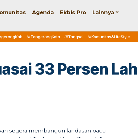
omunitas
Agenda
Ekbis Pro
Lainnya
ngerangKab
#TangerangKota
#Tangsel
#Komunitas&LifeStyle
uasai 33 Persen La
 akan segera membangun landasan pacu