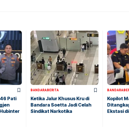
BANDARA
BERITA
BANDARA
BE
146 Pati
Ketika Jalur Khusus Kru di
Kopilot M
igjen
Bandara Soetta Jadi Celah
Ditangkap
 Hubinter
Sindikat Narkotika
Ekstasi d