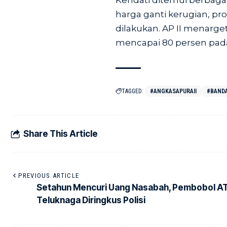
Kendati ditemui berbaga
harga ganti kerugian, p
dilakukan. AP II menarg
mencapai 80 persen pad
TAGGED:
#ANGKASAPURAII
#BAND
Share This Article
PREVIOUS ARTICLE
Setahun Mencuri Uang Nasabah, Pembobol AT
Teluknaga Diringkus Polisi