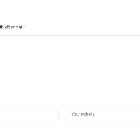
ib ditandai
*