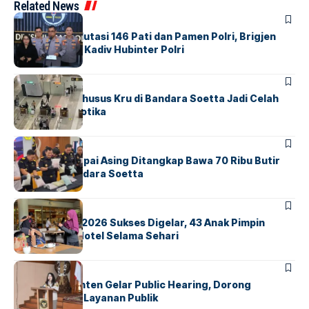
Related News
BERITA
Mabes Polri Mutasi 146 Pati dan Pamen Polri, Brigjen
Untung Jabat Kadiv Hubinter Polri
BANDARA
BERITA
Ketika Jalur Khusus Kru di Bandara Soetta Jadi Celah
Sindikat Narkotika
BANDARA
BERITA
Kopilot Maskapai Asing Ditangkap Bawa 70 Ribu Butir
Ekstasi di Bandara Soetta
BERITA
INDEX
GM For A Day 2026 Sukses Digelar, 43 Anak Pimpin
Operasional Hotel Selama Sehari
BANDARA
BERITA
Karantina Banten Gelar Public Hearing, Dorong
Transparansi Layanan Publik