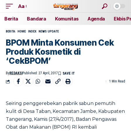
Aa
Berita
Bandara
Komunitas
Agenda
Ekbis P
BERITA
HOME
INDEX
NEWS UPDATE
BPOM Minta Konsumen Cek
Produk Kosmetik di
‘CekBPOM’
By
REDAKSI
Published: 27 April, 2017
1 Min Read
Seiring penggerebekan pabrik sabun pemutih
kulit di Desa Taban, Kecamatan Jambe, Kabupaten
Tangerang, Kamis (27/4/2017), Badan Pengawas
Obat dan Makanan (BPOM) RI kembali