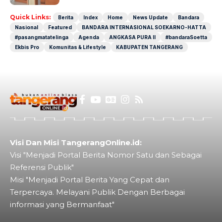
Quick Links:
Berita
Index
Home
News Update
Bandara
Nasional
Featured
BANDARA INTERNASIONAL SOEKARNO-HATTA
#pasangmatatelinga
Agenda
ANGKASA PURA II
#bandaraSoetta
Ekbis Pro
Komunitas & Lifestyle
KABUPATEN TANGERANG
Visi Dan Misi TangerangOnline.id:
Visi "Menjadi Portal Berita Nomor Satu dan Sebagai
Referensi Publik"
Misi "Menjadi Portal Berita Yang Cepat dan
Terpercaya. Melayani Publik Dengan Berbagai
informasi yang Bermanfaat"