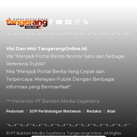
Visi Dan Misi TangerangOnline.id:
Visi "Menjadi Portal Berita Nomor Satu dan Sebagai
Referensi Publik"
Misi "Menjadi Portal Berita Yang Cepat dan
Terpercaya. Melayani Publik Dengan Berbagai
informasi yang Bermanfaat"
Penerbit: PT Banten Media Sejahtera
Pedoman
SOP Perlindungan Wartawan
Redaksi
Iklan
© PT Banten Media Sejahtera. TangerangOnline. All Rights