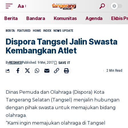
Aa
Berita
Bandara
Komunitas
Agenda
Ekbis P
BERITA
FEATURED
HOME
INDEX
NEWS UPDATE
Dispora Tangsel Jalin Swasta
Kembangkan Atlet
By
REDAKSI
Published: 9 Mei, 2017
2 Min Read
Dinas Pemuda dan Olahraga (Dispora) Kota
Tangerang Selatan (Tangsel) menjalin hubungan
dengan pihak swasta untuk memajukan bidang
olahraga.
“Kami ingin memajukan olahraga di Tangsel