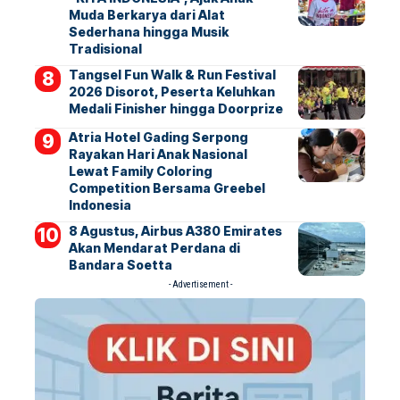
Muda Berkarya dari Alat
Sederhana hingga Musik
Tradisional
Tangsel Fun Walk & Run Festival
2026 Disorot, Peserta Keluhkan
Medali Finisher hingga Doorprize
Atria Hotel Gading Serpong
Rayakan Hari Anak Nasional
Lewat Family Coloring
Competition Bersama Greebel
Indonesia
8 Agustus, Airbus A380 Emirates
Akan Mendarat Perdana di
Bandara Soetta
- Advertisement -