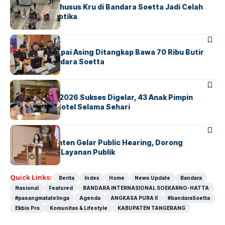
Ketika Jalur Khusus Kru di Bandara Soetta Jadi Celah
Sindikat Narkotika
BANDARA
BERITA
Kopilot Maskapai Asing Ditangkap Bawa 70 Ribu Butir
Ekstasi di Bandara Soetta
BERITA
INDEX
GM For A Day 2026 Sukses Digelar, 43 Anak Pimpin
Operasional Hotel Selama Sehari
BANDARA
BERITA
Karantina Banten Gelar Public Hearing, Dorong
Transparansi Layanan Publik
Quick Links:
Berita
Index
Home
News Update
Bandara
Nasional
Featured
BANDARA INTERNASIONAL SOEKARNO-HATTA
#pasangmatatelinga
Agenda
ANGKASA PURA II
#bandaraSoetta
Ekbis Pro
Komunitas & Lifestyle
KABUPATEN TANGERANG