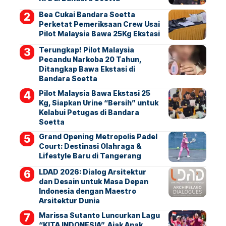
Bea Cukai Bandara Soetta
Perketat Pemeriksaan Crew Usai
Pilot Malaysia Bawa 25Kg Ekstasi
Terungkap! Pilot Malaysia
Pecandu Narkoba 20 Tahun,
Ditangkap Bawa Ekstasi di
Bandara Soetta
Pilot Malaysia Bawa Ekstasi 25
Kg, Siapkan Urine “Bersih” untuk
Kelabui Petugas di Bandara
Soetta
Grand Opening Metropolis Padel
Court: Destinasi Olahraga &
Lifestyle Baru di Tangerang
LDAD 2026: Dialog Arsitektur
dan Desain untuk Masa Depan
Indonesia dengan Maestro
Arsitektur Dunia
Marissa Sutanto Luncurkan Lagu
“KITA INDONESIA”, Ajak Anak