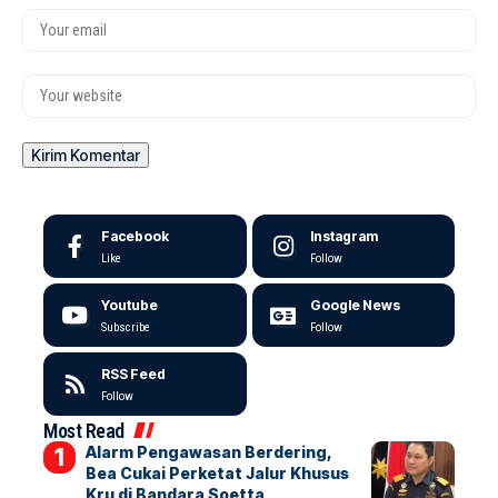
Facebook
Instagram
Like
Follow
Youtube
Google News
Subscribe
Follow
RSS Feed
Follow
Most Read
Alarm Pengawasan Berdering,
Bea Cukai Perketat Jalur Khusus
Kru di Bandara Soetta