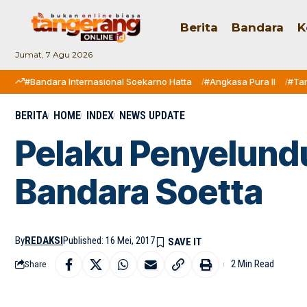
Berita
Bandara
K
Jumat, 7 Agu 2026
#Bandara Internasional Soekarno Hatta
#Angkasa Pura II
#Ta
BERITA
HOME
INDEX
NEWS UPDATE
Pelaku Penyelund
Bandara Soetta
By
REDAKSI
Published: 16 Mei, 2017
2 Min Read
Share