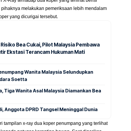
n X-Ray terhadap dua koper yang terlihat berisi
an pihaknya melakukan pemeriksaan lebih mendalam
oper yang dicurigai tersebut.
 Risiko Bea Cukai, Pilot Malaysia Pembawa
utir Ekstasi Terancam Hukuman Mati
 Penumpang Wanita Malaysia Selundupkan
ndara Soetta
a, Tiga Wanita Asal Malaysia Diamankan Bea
ali, Anggota DPRD Tangsel Meninggal Dunia
ri tampilan x-ray dua koper penumpang yang terlihat