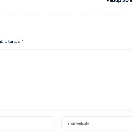
Pilbup 201
ib ditandai
*