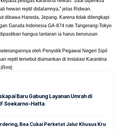
 kepada petugas karantina hewan. Saat diperiksa
ali hewan reptil didalamnya,” jelas Ridwan.
ut dibawa Haneda, Jepang. Karena tidak dilengkapi
ngan Garuda Indonesia GA-874 rute Tangerang-Tokyo
dipastikan hangus lantaran ia harus berurusan
 keterangannya oleh Penyidik Pegawai Negeri Sipil
 reptil tersebut diamankan di Instalasi Karantina
(Rmt)
kapai Baru Gabung Layanan Umrah di
2F Soekarno-Hatta
dering, Bea Cukai Perketat Jalur Khusus Kru