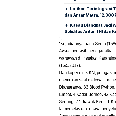
Latihan Terintegrasi T
dan Antar Matra, 12.000 P
Kasau Diangkat Jadi W
Soliditas Antar TNI dan 
“Kejadiannya pada Senin (15/5
Avsec berhasil menggagalkan 
wartawan di Instalasi Karanti
(16/5/2017).
Dari koper milik KN, petugas 
ditemukan saat melewati pemer
Diantaranya, 33 Blood Python, 
Empat, 4 Kadal Borneo, 42 Ka
Sedang, 27 Biawak Kecil, 1 Ku
Ia menjelaskan, upaya penyelun