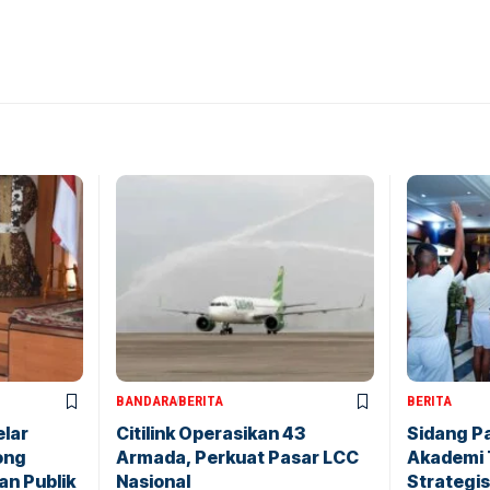
BANDARA
BERITA
BERITA
elar
Citilink Operasikan 43
Sidang P
ong
Armada, Perkuat Pasar LCC
Akademi 
an Publik
Nasional
Strategis