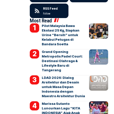
RSS Feed
Follow
Most Read
Pilot Malaysia Bawa
Ekstasi 25 Kg, Siapkan
Urine “Bersih” untuk
Kelabui Petugas di
Bandara Soetta
Grand Opening
Metropolis Padel Court:
Destinasi Olahraga &
Lifestyle Baru di
Tangerang
LDAD 2026: Dialog
Arsitektur dan Desain
untuk Masa Depan
Indonesia dengan
Maestro Arsitektur Dunia
Marissa Sutanto
Luncurkan Lagu “KITA
INDONESIA”, Ajak Anak