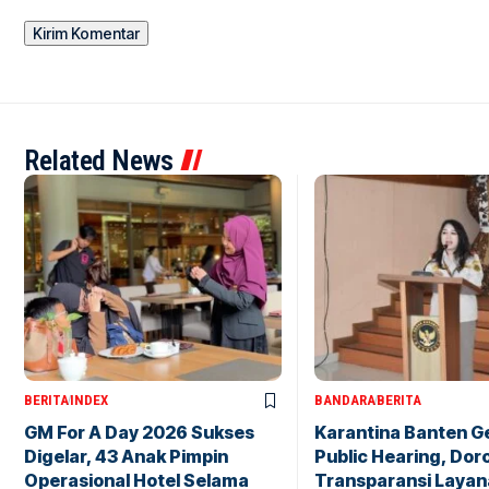
Related News
BERITA
INDEX
BANDARA
BERITA
GM For A Day 2026 Sukses
Karantina Banten G
Digelar, 43 Anak Pimpin
Public Hearing, Dor
Operasional Hotel Selama
Transparansi Layan