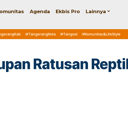
omunitas
Agenda
Ekbis Pro
Lainnya
ngerangKab
#TangerangKota
#Tangsel
#Komunitas&LifeStyle
upan Ratusan Repti