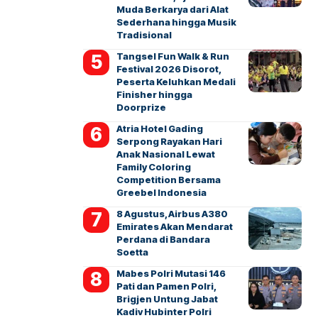
Muda Berkarya dari Alat
Sederhana hingga Musik
Tradisional
Tangsel Fun Walk & Run
Festival 2026 Disorot,
Peserta Keluhkan Medali
Finisher hingga
Doorprize
Atria Hotel Gading
Serpong Rayakan Hari
Anak Nasional Lewat
Family Coloring
Competition Bersama
Greebel Indonesia
8 Agustus, Airbus A380
Emirates Akan Mendarat
Perdana di Bandara
Soetta
Mabes Polri Mutasi 146
Pati dan Pamen Polri,
Brigjen Untung Jabat
Kadiv Hubinter Polri