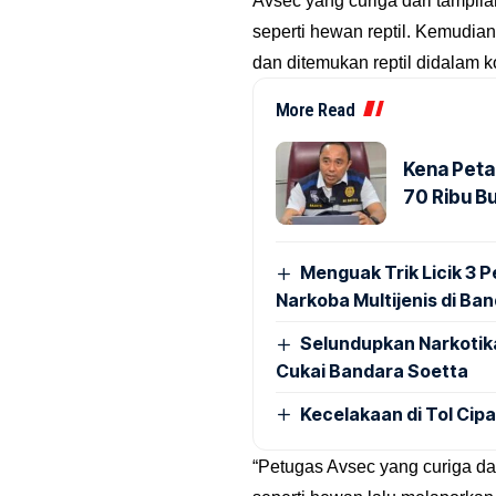
Avsec yang curiga dari tampila
seperti hewan reptil. Kemudi
dan ditemukan reptil didalam k
More Read
Kena Peta
70 Ribu B
Menguak Trik Licik 3
Narkoba Multijenis di Ba
Selundupkan Narkotik
Cukai Bandara Soetta
Kecelakaan di Tol Cip
“Petugas Avsec yang curiga da