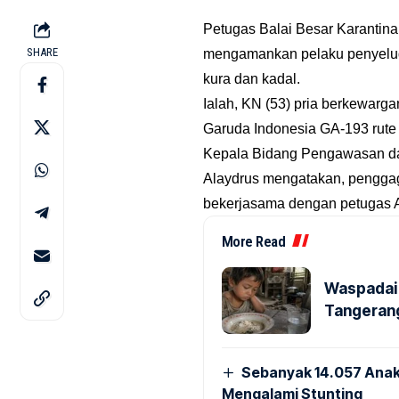
Petugas Balai Besar Karantina
SHARE
mengamankan pelaku penyeludupa
kura dan kadal.
Ialah, KN (53) pria berkewa
Garuda Indonesia GA-193 rut
Kepala Bidang Pengawasan d
Alaydrus mengatakan, penggag
bekerjasama dengan petugas Av
More Read
Waspadai 
Tangerang
Sebanyak 14.057 Anak
Mengalami Stunting