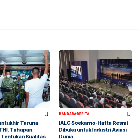
BANDARA
BERITA
antukhir Taruna
IALC Soekarno-Hatta Resmi
TNI, Tahapan
Dibuka untuk Industri Aviasi
 Tentukan Kualitas
Dunia