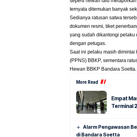
seperti hewan lalu melaporkan
ternyata ditemukan banyak sek
Sedianya ratusan satwa terseb
dokumen resmi, tiket penerba
yang sudah dikantongi pelaku 
dengan petugas.
Saat ini pelaku masih dimintai
(PPNS) BBKP, sementara ratusan
Hewan BBKP Bandara Soetta. 
More Read
Empat Mas
Terminal 
Alarm Pengawasan Ber
di Bandara Soetta