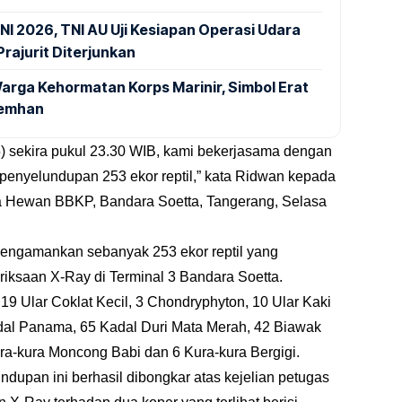
NI 2026, TNI AU Uji Kesiapan Operasi Udara
rajurit Diterjunkan
arga Kehormatan Korps Marinir, Simbol Erat
Kemhan
) sekira pukul 23.30 WIB, kami bekerjasama dengan
penyelundupan 253 ekor reptil,” kata Ridwan kepada
na Hewan BBKP, Bandara Soetta, Tangerang, Selasa
mengamankan sebanyak 253 ekor reptil yang
iksaan X-Ray di Terminal 3 Bandara Soetta.
19 Ular Coklat Kecil, 3 Chondryphyton, 10 Ular Kaki
dal Panama, 65 Kadal Duri Mata Merah, 42 Biawak
ra-kura Moncong Babi dan 6 Kura-kura Bergigi.
dupan ini berhasil dibongkar atas kejelian petugas