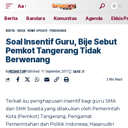
Aa
Berita
Bandara
Komunitas
Agenda
Ekbis P
BERITA
INDEX
NEWS UPDATE
PENDIDIKAN
Soal Insentif Guru, Bije Sebut
Pemkot Tangerang Tidak
Berwenang
By
REDAKTUR
Published: 11 September, 2017
2 Min Read
Terkait isu penghapusan insentif bagi guru SMA
dan SMK Swasta yang dilakukan oleh Pemerintah
Kota (Pemkot) Tangerang, Pengamat
Pemerintahan dan Politik Indonesia, Hasanudin