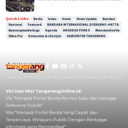
Dunia
Quick Links:
Berita
Index
Home
News Update
Bandara
Nasional
Featured
BANDARA INTERNASIONAL SOEKARNO-HATTA
#pasangmatatelinga
Agenda
ANGKASA PURA II
#bandaraSoetta
Ekbis Pro
Komunitas & Lifestyle
KABUPATEN TANGERANG
Visi Dan Misi TangerangOnline.id:
Visi "Menjadi Portal Berita Nomor Satu dan Sebagai
Referensi Publik"
Misi "Menjadi Portal Berita Yang Cepat dan
Terpercaya. Melayani Publik Dengan Berbagai
informasi yang Bermanfaat"