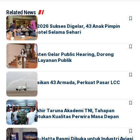
Related News
BERITA
INDEX
GM For A Day 2026 Sukses Digelar, 43 Anak Pimpin
Operasional Hotel Selama Sehari
BANDARA
BERITA
Karantina Banten Gelar Public Hearing, Dorong
Transparansi Layanan Publik
BANDARA
BERITA
Citilink Operasikan 43 Armada, Perkuat Pasar LCC
Nasional
BERITA
Sidang Pantukhir Taruna Akademi TNI, Tahapan
Strategis Tentukan Kualitas Perwira Masa Depan
BANDARA
BERITA
IALC Soekarno-Hatta Resmi Dibuka untuk Industri Aviasi