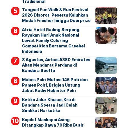
Tradisional
Tangsel Fun Walk & Run Festival
2026 Disorot, Peserta Keluhkan
Medali Finisher hingga Doorprize
Atria Hotel Gading Serpong
Rayakan Hari Anak Nasional
Lewat Family Coloring
Competition Bersama Greebel
Indonesia
8 Agustus, Airbus A380 Emirates
Akan Mendarat Perdana di
Bandara Soetta
Mabes Polri Mutasi 146 Pati dan
Pamen Polri, Brigjen Untung
Jabat Kadiv Hubinter Polri
Ketika Jalur Khusus Kru di
Bandara Soetta Jadi Celah
Sindikat Narkotika
Kopilot Maskapai Asing
Ditangkap Bawa 70 Ribu Butir