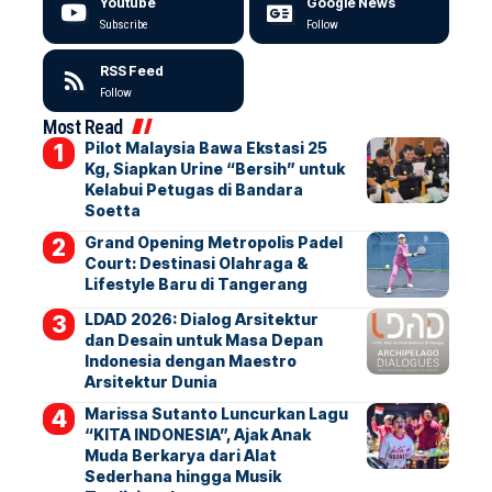
Youtube
Google News
Subscribe
Follow
RSS Feed
Follow
Most Read
Pilot Malaysia Bawa Ekstasi 25
Kg, Siapkan Urine “Bersih” untuk
Kelabui Petugas di Bandara
Soetta
Grand Opening Metropolis Padel
Court: Destinasi Olahraga &
Lifestyle Baru di Tangerang
LDAD 2026: Dialog Arsitektur
dan Desain untuk Masa Depan
Indonesia dengan Maestro
Arsitektur Dunia
Marissa Sutanto Luncurkan Lagu
“KITA INDONESIA”, Ajak Anak
Muda Berkarya dari Alat
Sederhana hingga Musik