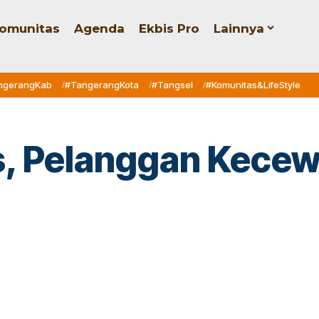
omunitas
Agenda
Ekbis Pro
Lainnya
ngerangKab
#TangerangKota
#Tangsel
#Komunitas&LifeStyle
es, Pelanggan Kece