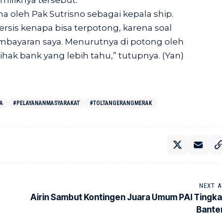
 miliknya tersebut.
ima oleh Pak Sutrisno sebagai kepala ship.
persis kenapa bisa terpotong, karena soal
bayaran saya. Menurutnya di potong oleh
pihak bank yang lebih tahu,” tutupnya. (Yan)
A
#PELAYANANMASYARAKAT
#TOLTANGERANGMERAK
NEXT A
Airin Sambut Kontingen Juara Umum PAI Tingka
Bante