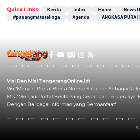
Quick Links:
Berita
Index
Home
News U
#pasangmatatelinga
Agenda
ANGKASA PURA II
Visi Dan Misi TangerangOnline.id:
Visi "Menjadi Portal Berita Nomor Satu dan Sebagai Refe
Misi "Menjadi Portal Berita Yang Cepat dan Terpercaya. 
Dengan Berbagai informasi yang Bermanfaat"
©