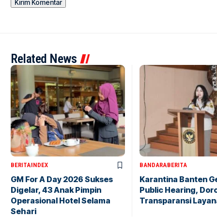
Related News
BERITA
INDEX
BANDARA
BERITA
GM For A Day 2026 Sukses
Karantina Banten G
Digelar, 43 Anak Pimpin
Public Hearing, Dor
Operasional Hotel Selama
Transparansi Layan
Sehari