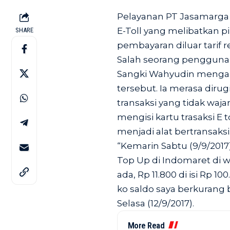
Pelayanan PT Jasamarga 
E-Toll yang melibatkan p
SHARE
pembayaran diluar tarif r
Salah seorang pengguna
Sangki Wahyudin mengaku
tersebut. Ia merasa dir
transaksi yang tidak wajar
mengisi kartu trasaksi E
menjadi alat bertransaksi
“Kemarin Sabtu (9/9/2017
Top Up di Indomaret di w
ada, Rp 11.800 di isi Rp 10
ko saldo saya berkurang 
Selasa (12/9/2017).
More Read