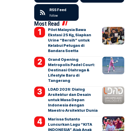
RSS Feed
Follow
Most Read
Pilot Malaysia Bawa
Ekstasi 25 Kg, Siapkan
Urine “Bersih” untuk
Kelabui Petugas di
Bandara Soetta
Grand Opening
Metropolis Padel Court:
Destinasi Olahraga &
Lifestyle Baru di
Tangerang
LDAD 2026: Dialog
Arsitektur dan Desain
untuk Masa Depan
Indonesia dengan
Maestro Arsitektur Dunia
Marissa Sutanto
Luncurkan Lagu “KITA
INDONESIA”, Ajak Anak