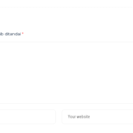
ib ditandai
*