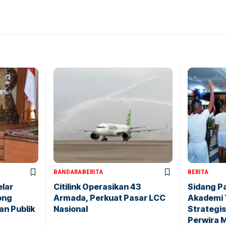
BANDARA
BERITA
BERITA
elar
Citilink Operasikan 43
Sidang P
ong
Armada, Perkuat Pasar LCC
Akademi 
an Publik
Nasional
Strategis
Perwira 