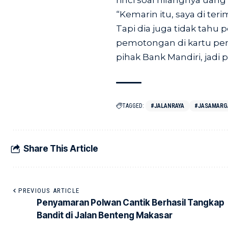
rinci soal hilangnya uang
“Kemarin itu, saya di ter
Tapi dia juga tidak tahu 
pemotongan di kartu pem
pihak Bank Mandiri, jadi 
TAGGED:
#JALANRAYA
#JASAMARG
Share This Article
PREVIOUS ARTICLE
Penyamaran Polwan Cantik Berhasil Tangkap
Bandit di Jalan Benteng Makasar