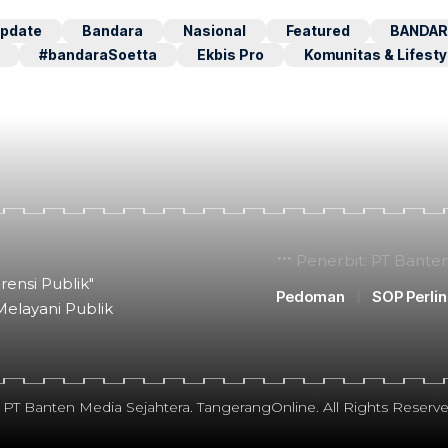
pdate
Bandara
Nasional
Featured
BANDAR
#bandaraSoetta
Ekbis Pro
Komunitas & Lifesty
Penerbit: PT Bante
rensi Publik"
Pedoman
SOP Perli
Melayani Publik
 PT Banten Media Sejahtera. TangerangOnline. All Rights Reserve