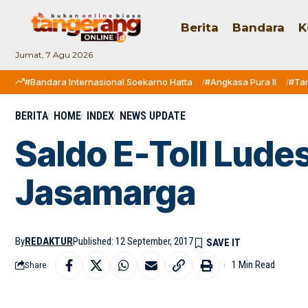
Berita
Bandara
K
Jumat, 7 Agu 2026
#Bandara Internasional Soekarno Hatta
#Angkasa Pura II
#Ta
BERITA
HOME
INDEX
NEWS UPDATE
Saldo E-Toll Lud
Jasamarga
By
REDAKTUR
Published: 12 September, 2017
1 Min Read
Share