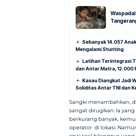
Waspadai 
Tangerang
Sebanyak 14.057 Anak
Mengalami Stunting
Latihan Terintegrasi T
dan Antar Matra, 12.000 P
Kasau Diangkat Jadi W
Soliditas Antar TNI dan 
Sangki menambahkan, den
sangat dirugikan. Ia yang
berkurang banyak, kemu
operator di lokasi. Namu