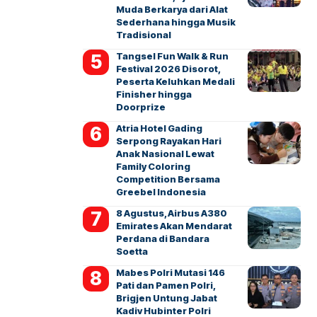
Muda Berkarya dari Alat
Sederhana hingga Musik
Tradisional
Tangsel Fun Walk & Run
Festival 2026 Disorot,
Peserta Keluhkan Medali
Finisher hingga
Doorprize
Atria Hotel Gading
Serpong Rayakan Hari
Anak Nasional Lewat
Family Coloring
Competition Bersama
Greebel Indonesia
8 Agustus, Airbus A380
Emirates Akan Mendarat
Perdana di Bandara
Soetta
Mabes Polri Mutasi 146
Pati dan Pamen Polri,
Brigjen Untung Jabat
Kadiv Hubinter Polri