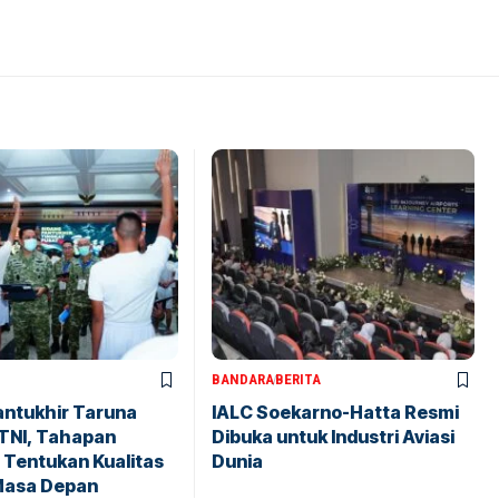
BANDARA
BERITA
antukhir Taruna
IALC Soekarno-Hatta Resmi
TNI, Tahapan
Dibuka untuk Industri Aviasi
 Tentukan Kualitas
Dunia
Masa Depan