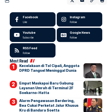
Facebook
Instagram
Like
Follow
Youtube
Google News
Subscribe
Follow
RSS Feed
Follow
Most Read
Kecelakaan di Tol Cipali, Anggota
DPRD Tangsel Meninggal Dunia
Empat Maskapai Baru Gabung
Layanan Umrah di Terminal 2F
Soekarno-Hatta
Alarm Pengawasan Berdering,
Bea Cukai Perketat Jalur Khusus
Kru di Bandara Soetta