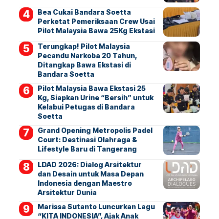
Bea Cukai Bandara Soetta
Perketat Pemeriksaan Crew Usai
Pilot Malaysia Bawa 25Kg Ekstasi
Terungkap! Pilot Malaysia
Pecandu Narkoba 20 Tahun,
Ditangkap Bawa Ekstasi di
Bandara Soetta
Pilot Malaysia Bawa Ekstasi 25
Kg, Siapkan Urine “Bersih” untuk
Kelabui Petugas di Bandara
Soetta
Grand Opening Metropolis Padel
Court: Destinasi Olahraga &
Lifestyle Baru di Tangerang
LDAD 2026: Dialog Arsitektur
dan Desain untuk Masa Depan
Indonesia dengan Maestro
Arsitektur Dunia
Marissa Sutanto Luncurkan Lagu
“KITA INDONESIA”, Ajak Anak