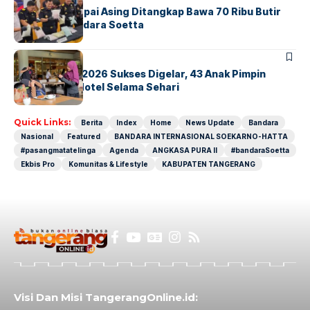
Kopilot Maskapai Asing Ditangkap Bawa 70 Ribu Butir
Ekstasi di Bandara Soetta
BERITA
INDEX
GM For A Day 2026 Sukses Digelar, 43 Anak Pimpin
Operasional Hotel Selama Sehari
Quick Links:
Berita
Index
Home
News Update
Bandara
Nasional
Featured
BANDARA INTERNASIONAL SOEKARNO-HATTA
#pasangmatatelinga
Agenda
ANGKASA PURA II
#bandaraSoetta
Ekbis Pro
Komunitas & Lifestyle
KABUPATEN TANGERANG
Visi Dan Misi TangerangOnline.id: