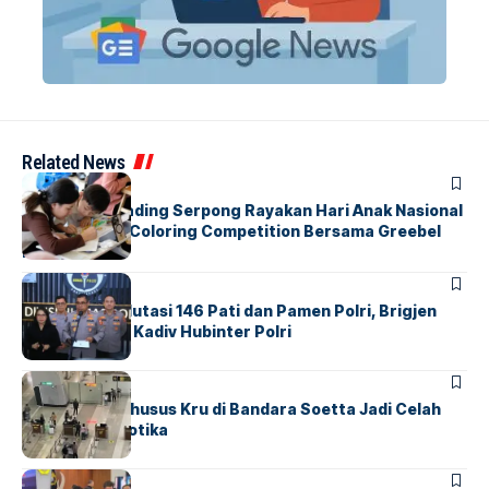
Related News
BERITA
INDEX
Atria Hotel Gading Serpong Rayakan Hari Anak Nasional
Lewat Family Coloring Competition Bersama Greebel
Indonesia
BERITA
Mabes Polri Mutasi 146 Pati dan Pamen Polri, Brigjen
Untung Jabat Kadiv Hubinter Polri
BANDARA
BERITA
Ketika Jalur Khusus Kru di Bandara Soetta Jadi Celah
Sindikat Narkotika
BANDARA
BERITA