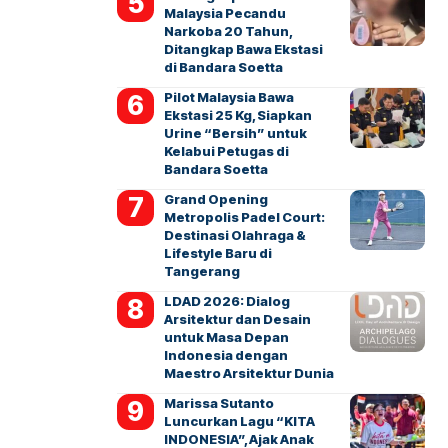
Malaysia Pecandu
Narkoba 20 Tahun,
Ditangkap Bawa Ekstasi
di Bandara Soetta
Pilot Malaysia Bawa
Ekstasi 25 Kg, Siapkan
Urine “Bersih” untuk
Kelabui Petugas di
Bandara Soetta
Grand Opening
Metropolis Padel Court:
Destinasi Olahraga &
Lifestyle Baru di
Tangerang
LDAD 2026: Dialog
Arsitektur dan Desain
untuk Masa Depan
Indonesia dengan
Maestro Arsitektur Dunia
Marissa Sutanto
Luncurkan Lagu “KITA
INDONESIA”, Ajak Anak