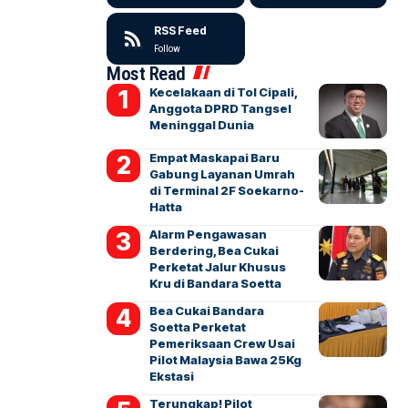
RSS Feed
Follow
Most Read
Kecelakaan di Tol Cipali,
Anggota DPRD Tangsel
Meninggal Dunia
Empat Maskapai Baru
Gabung Layanan Umrah
di Terminal 2F Soekarno-
Hatta
Alarm Pengawasan
Berdering, Bea Cukai
Perketat Jalur Khusus
Kru di Bandara Soetta
Bea Cukai Bandara
Soetta Perketat
Pemeriksaan Crew Usai
Pilot Malaysia Bawa 25Kg
Ekstasi
Terungkap! Pilot