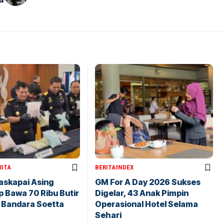
RITA
BERITA
INDEX
askapai Asing
GM For A Day 2026 Sukses
 Bawa 70 Ribu Butir
Digelar, 43 Anak Pimpin
i Bandara Soetta
Operasional Hotel Selama
Sehari