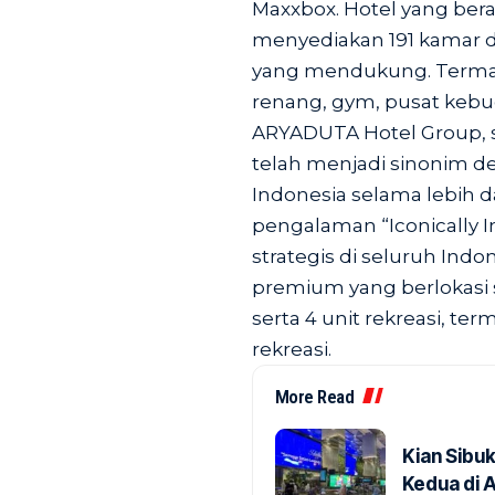
Maxxbox. Hotel yang bera
menyediakan 191 kamar da
yang mendukung. Terma
renang, gym, pusat kebuga
ARYADUTA Hotel Group, s
telah menjadi sinonim 
Indonesia selama lebih 
pengalaman “Iconically In
strategis di seluruh Indone
premium yang berlokasi s
serta 4 unit rekreasi, te
rekreasi.
More Read
Kian Sibu
Kedua di 