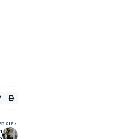
RTICLE
n
a