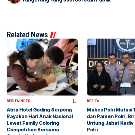
Related News
BERITA
INDEX
BERITA
Atria Hotel Gading Serpong
Mabes Polri Mutasi 
Rayakan Hari Anak Nasional
dan Pamen Polri, Br
Lewat Family Coloring
Untung Jabat Kadiv
Competition Bersama
Polri