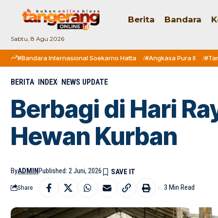
Berita
Bandara
K
Sabtu, 8 Agu 2026
#Bandara Internasional Soekarno Hatta
#Angkasa Pura II
#Ta
BERITA
INDEX
NEWS UPDATE
Berbagi di Hari R
Hewan Kurban
By
ADMIN
Published: 2 Juni, 2026
3 Min Read
Share