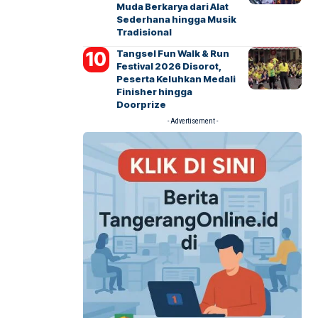
Muda Berkarya dari Alat
Sederhana hingga Musik
Tradisional
Tangsel Fun Walk & Run
Festival 2026 Disorot,
Peserta Keluhkan Medali
Finisher hingga
Doorprize
- Advertisement -