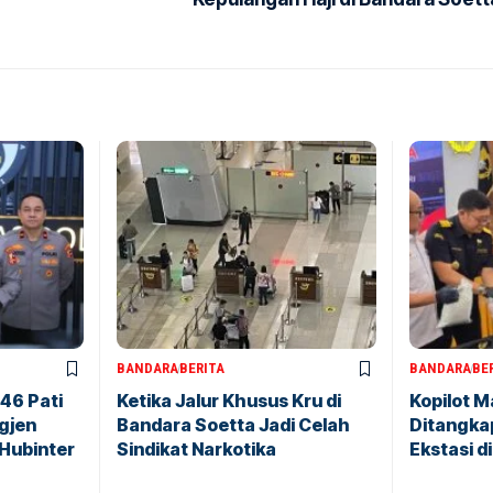
BANDARA
BERITA
BANDARA
BE
146 Pati
Ketika Jalur Khusus Kru di
Kopilot M
igjen
Bandara Soetta Jadi Celah
Ditangkap
 Hubinter
Sindikat Narkotika
Ekstasi d