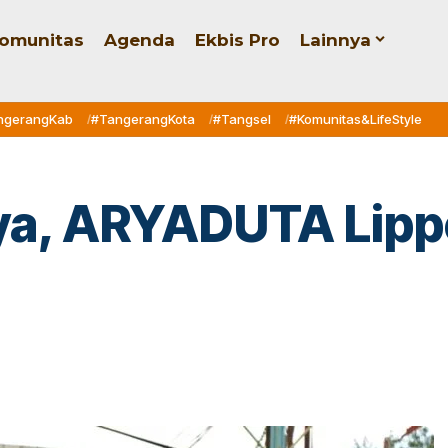
omunitas
Agenda
Ekbis Pro
Lainnya
ngerangKab
#TangerangKota
#Tangsel
#Komunitas&LifeStyle
aya, ARYADUTA Lipp