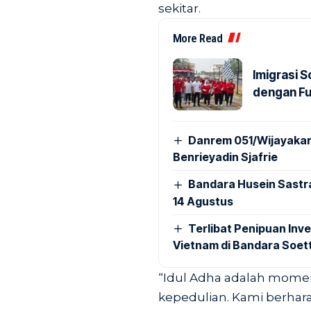
sekitar.
More Read
Imigrasi 
dengan Fu
Danrem 051/Wijayakar
Benrieyadin Sjafrie
Bandara Husein Sastr
14 Agustus
Terlibat Penipuan Inve
Vietnam di Bandara Soet
“Idul Adha adalah momen
kepedulian. Kami berhara