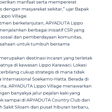
berikan manfaat serta mempererat
dengan masyarakat sekitar,” ujar Bapak
ppo Village.
itmen berkelanjutan, ARYADUTA Lippo
menjalankan berbagai inisiatif CSR yang
i sosial dan pemberdayaan komunitas,
erusahaan untuk tumbuh bersama
merupakan destinasi incaran yang terletak
epatnya di kawasan Lippo Karawaci. Lokasi
erbilang cukup strategis di mana tidak
a Internasional Soekarno-Hatta. Berada di
karta, ARYADUTA Lippo Village menawarkan
an banyakya jalur pejalan kaki yang
 sampai di ARYADUTA Country Club dan
h Sakit Siloam dan pusat hiburan terbaru,