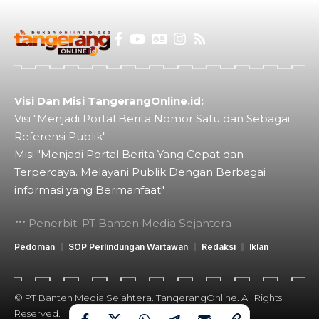
Visi Dan Misi TangerangOnline.id:
Visi "Menjadi Portal Berita Nomor Satu dan Sebagai
Referensi Publik"
Misi "Menjadi Portal Berita Yang Cepat dan
Terpercaya. Melayani Publik Dengan Berbagai
informasi yang Bermanfaat"
Penerbit: PT Banten Media Sejahtera
Pedoman
SOP Perlindungan Wartawan
Redaksi
Iklan
© PT Banten Media Sejahtera. TangerangOnline. All Rights
Reserved.