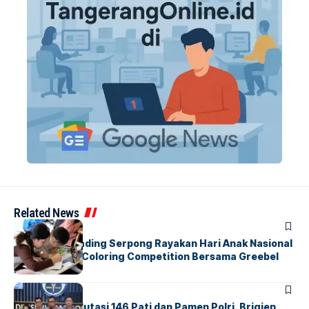
Related News
BERITA
INDEX
Atria Hotel Gading Serpong Rayakan Hari Anak Nasional
Lewat Family Coloring Competition Bersama Greebel
Indonesia
BERITA
Mabes Polri Mutasi 146 Pati dan Pamen Polri, Brigjen