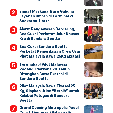
Empat Maskapai Baru Gabung
Layanan Umrah di Terminal 2F
Soekarno-Hatta
Alarm Pengawasan Berdering,
Bea Cukai Perketat Jalur Khusus
Kru di Bandara Soetta
Bea Cukai Bandara Soetta
Perketat Pemeriksaan Crew Usai
Pilot Malaysia Bawa 25Kg Ekstasi
Terungkap! Pilot Malaysia
Pecandu Narkoba 20 Tahun,
Ditangkap Bawa Ekstasi di
Bandara Soetta
Pilot Malaysia Bawa Ekstasi 25
Kg, Siapkan Urine “Bersih” untuk
Kelabui Petugas di Bandara
Soetta
Grand Opening Metropolis Padel
Court: Destinasi Olahraga &