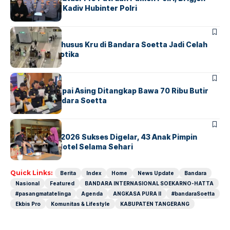
Untung Jabat Kadiv Hubinter Polri
BANDARA
BERITA
Ketika Jalur Khusus Kru di Bandara Soetta Jadi Celah
Sindikat Narkotika
BANDARA
BERITA
Kopilot Maskapai Asing Ditangkap Bawa 70 Ribu Butir
Ekstasi di Bandara Soetta
BERITA
INDEX
GM For A Day 2026 Sukses Digelar, 43 Anak Pimpin
Operasional Hotel Selama Sehari
Quick Links:
Berita
Index
Home
News Update
Bandara
Nasional
Featured
BANDARA INTERNASIONAL SOEKARNO-HATTA
#pasangmatatelinga
Agenda
ANGKASA PURA II
#bandaraSoetta
Ekbis Pro
Komunitas & Lifestyle
KABUPATEN TANGERANG