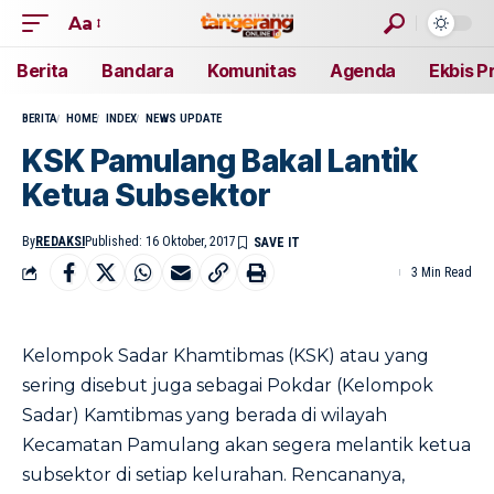
Aa
Berita
Bandara
Komunitas
Agenda
Ekbis P
BERITA
HOME
INDEX
NEWS UPDATE
KSK Pamulang Bakal Lantik
Ketua Subsektor
By
REDAKSI
Published: 16 Oktober, 2017
3 Min Read
Kelompok Sadar Khamtibmas (KSK) atau yang
sering disebut juga sebagai Pokdar (Kelompok
Sadar) Kamtibmas yang berada di wilayah
Kecamatan Pamulang akan segera melantik ketua
subsektor di setiap kelurahan. Rencananya,