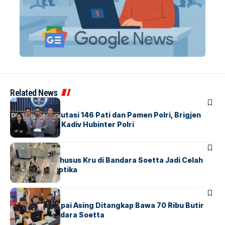
Related News
BERITA
Mabes Polri Mutasi 146 Pati dan Pamen Polri, Brigjen
Untung Jabat Kadiv Hubinter Polri
BANDARA
BERITA
Ketika Jalur Khusus Kru di Bandara Soetta Jadi Celah
Sindikat Narkotika
BANDARA
BERITA
Kopilot Maskapai Asing Ditangkap Bawa 70 Ribu Butir
Ekstasi di Bandara Soetta