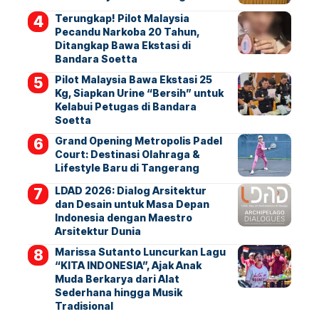
Terungkap! Pilot Malaysia
Pecandu Narkoba 20 Tahun,
Ditangkap Bawa Ekstasi di
Bandara Soetta
Pilot Malaysia Bawa Ekstasi 25
Kg, Siapkan Urine “Bersih” untuk
Kelabui Petugas di Bandara
Soetta
Grand Opening Metropolis Padel
Court: Destinasi Olahraga &
Lifestyle Baru di Tangerang
LDAD 2026: Dialog Arsitektur
dan Desain untuk Masa Depan
Indonesia dengan Maestro
Arsitektur Dunia
Marissa Sutanto Luncurkan Lagu
“KITA INDONESIA”, Ajak Anak
Muda Berkarya dari Alat
Sederhana hingga Musik
Tradisional