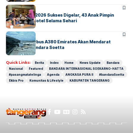
BERITA
INDEX
GM For A Day 2026 Sukses Digelar, 43 Anak Pimpin
Operasional Hotel Selama Sehari
BANDARA
BERITA
8 Agustus, Airbus A380 Emirates Akan Mendarat
Perdana di Bandara Soetta
Quick Links:
Berita
Index
Home
News Update
Bandara
Nasional
Featured
BANDARA INTERNASIONAL SOEKARNO-HATTA
#pasangmatatelinga
Agenda
ANGKASA PURA II
#bandaraSoetta
Ekbis Pro
Komunitas & Lifestyle
KABUPATEN TANGERANG