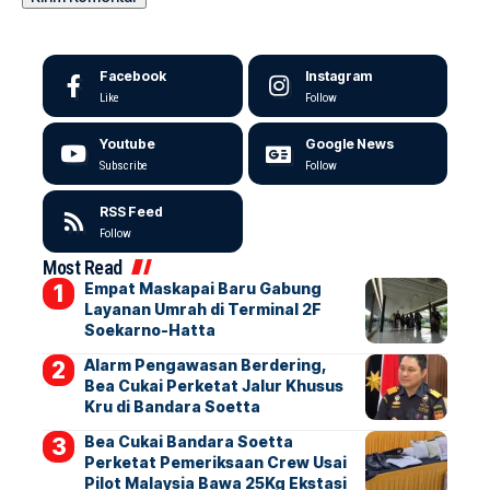
Facebook
Instagram
Like
Follow
Youtube
Google News
Subscribe
Follow
RSS Feed
Follow
Most Read
Empat Maskapai Baru Gabung
Layanan Umrah di Terminal 2F
Soekarno-Hatta
Alarm Pengawasan Berdering,
Bea Cukai Perketat Jalur Khusus
Kru di Bandara Soetta
Bea Cukai Bandara Soetta
Perketat Pemeriksaan Crew Usai
Pilot Malaysia Bawa 25Kg Ekstasi