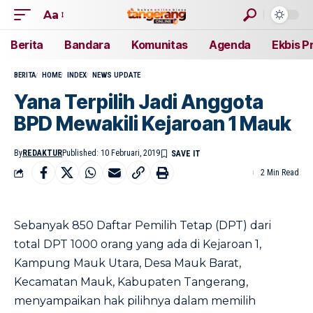
Aa
Berita
Bandara
Komunitas
Agenda
Ekbis P
BERITA
HOME
INDEX
NEWS UPDATE
Yana Terpilih Jadi Anggota
BPD Mewakili Kejaroan 1 Mauk
By
REDAKTUR
Published: 10 Februari, 2019
2 Min Read
Sebanyak 850 Daftar Pemilih Tetap (DPT) dari
total DPT 1000 orang yang ada di Kejaroan 1,
Kampung Mauk Utara, Desa Mauk Barat,
Kecamatan Mauk, Kabupaten Tangerang,
menyampaikan hak pilihnya dalam memilih