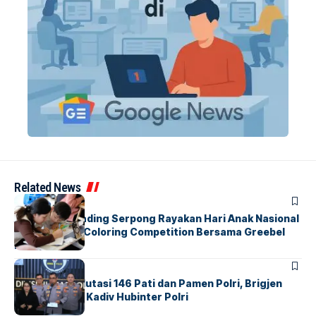
Related News
BERITA
INDEX
Atria Hotel Gading Serpong Rayakan Hari Anak Nasional
Lewat Family Coloring Competition Bersama Greebel
Indonesia
BERITA
Mabes Polri Mutasi 146 Pati dan Pamen Polri, Brigjen
Untung Jabat Kadiv Hubinter Polri