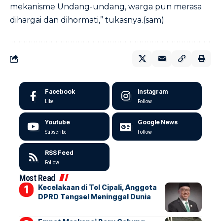
mekanisme Undang-undang, warga pun merasa
dihargai dan dihormati,” tukasnya.(sam)
Facebook
Instagram
Like
Follow
Youtube
Google News
Subscribe
Follow
RSS Feed
Follow
Most Read
Kecelakaan di Tol Cipali, Anggota
DPRD Tangsel Meninggal Dunia