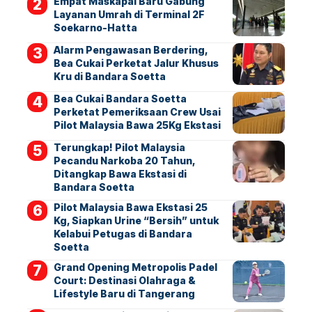
Empat Maskapai Baru Gabung
Layanan Umrah di Terminal 2F
Soekarno-Hatta
Alarm Pengawasan Berdering,
Bea Cukai Perketat Jalur Khusus
Kru di Bandara Soetta
Bea Cukai Bandara Soetta
Perketat Pemeriksaan Crew Usai
Pilot Malaysia Bawa 25Kg Ekstasi
Terungkap! Pilot Malaysia
Pecandu Narkoba 20 Tahun,
Ditangkap Bawa Ekstasi di
Bandara Soetta
Pilot Malaysia Bawa Ekstasi 25
Kg, Siapkan Urine “Bersih” untuk
Kelabui Petugas di Bandara
Soetta
Grand Opening Metropolis Padel
Court: Destinasi Olahraga &
Lifestyle Baru di Tangerang