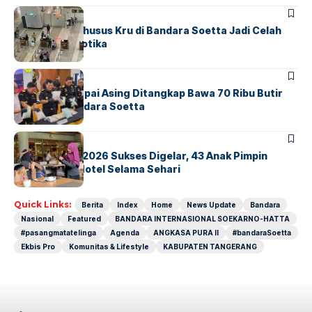
BANDARA
BERITA
Ketika Jalur Khusus Kru di Bandara Soetta Jadi Celah
Sindikat Narkotika
BANDARA
BERITA
Kopilot Maskapai Asing Ditangkap Bawa 70 Ribu Butir
Ekstasi di Bandara Soetta
BERITA
INDEX
GM For A Day 2026 Sukses Digelar, 43 Anak Pimpin
Operasional Hotel Selama Sehari
Quick Links:
Berita
Index
Home
News Update
Bandara
Nasional
Featured
BANDARA INTERNASIONAL SOEKARNO-HATTA
#pasangmatatelinga
Agenda
ANGKASA PURA II
#bandaraSoetta
Ekbis Pro
Komunitas & Lifestyle
KABUPATEN TANGERANG