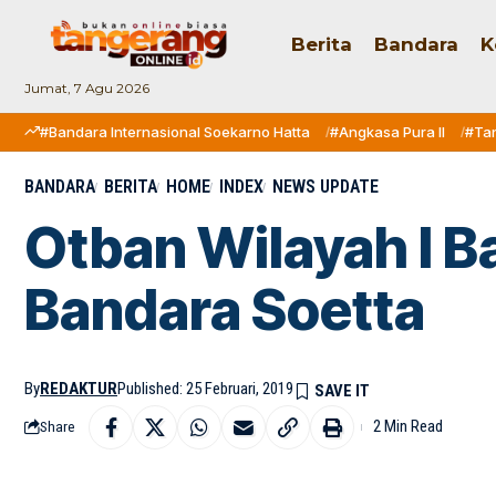
Berita
Bandara
K
Jumat, 7 Agu 2026
#Bandara Internasional Soekarno Hatta
#Angkasa Pura II
#Ta
BANDARA
BERITA
HOME
INDEX
NEWS UPDATE
Otban Wilayah I B
Bandara Soetta
By
REDAKTUR
Published: 25 Februari, 2019
2 Min Read
Share