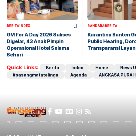
BERITA
INDEX
BANDARA
BERITA
GM For A Day 2026 Sukses
Karantina Banten G
Digelar, 43 Anak Pimpin
Public Hearing, Dor
Operasional Hotel Selama
Transparansi Layan
Sehari
Quick Links:
Berita
Index
Home
News U
#pasangmatatelinga
Agenda
ANGKASA PURA II