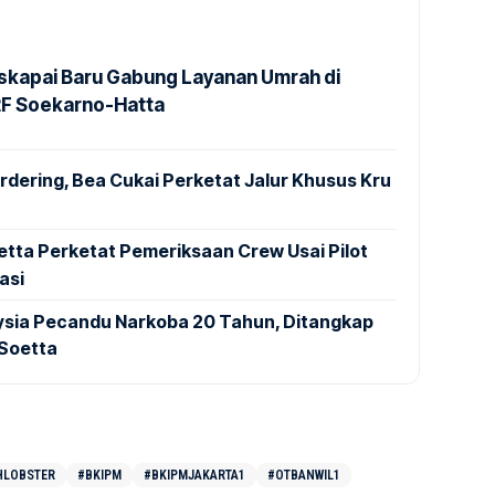
kapai Baru Gabung Layanan Umrah di
2F Soekarno-Hatta
dering, Bea Cukai Perketat Jalur Khusus Kru
tta Perketat Pemeriksaan Crew Usai Pilot
asi
aysia Pecandu Narkoba 20 Tahun, Ditangkap
 Soetta
HLOBSTER
#BKIPM
#BKIPMJAKARTA1
#OTBANWIL1