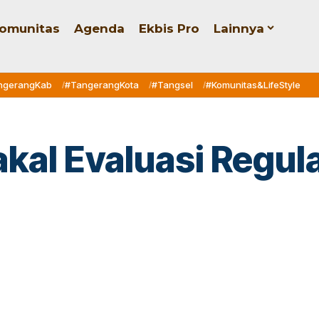
omunitas
Agenda
Ekbis Pro
Lainnya
ngerangKab
#TangerangKota
#Tangsel
#Komunitas&LifeStyle
akal Evaluasi Regul