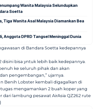
 Penumpang Wanita Malaysia Selundupkan
ndara Soetta
a, Tiga Wanita Asal Malaysia Diamankan Bea
ali, Anggota DPRD Tangsel Meninggal Dunia
engawasan di Bandara Soetta kedepannya
isini bisa yntuk lebih baik kedepannya.
nuh ke seluruh pihak dan akan
 dan pengembangan,” ujarnya.
n Benih Lobster kembali digagalkan di
i petugas mengamankan 2 buah koper yang
ter dari lambung pesawat AirAsia QZ262 rute
)