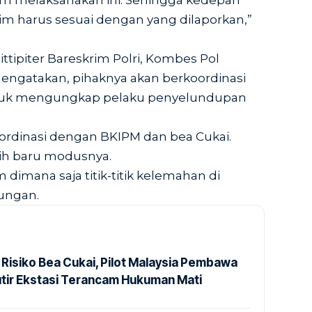
alam melaksanakan ini. Sehingga kedepan
im harus sesuai dengan yang dilaporkan,”
ttipiter Bareskrim Polri, Kombes Pol
mengatakan, pihaknya akan berkoordinasi
ntuk mengungkap pelaku penyelundupan
oordinasi dengan BKIPM dan bea Cukai.
ebih baru modusnya.
dimana saja titik-titik kelemahan di
dungan.
 Risiko Bea Cukai, Pilot Malaysia Pembawa
utir Ekstasi Terancam Hukuman Mati