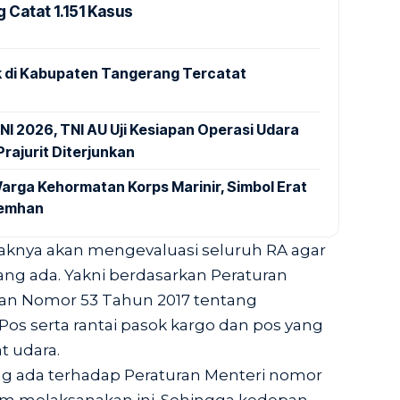
 Catat 1.151 Kasus
 di Kabupaten Tangerang Tercatat
NI 2026, TNI AU Uji Kesiapan Operasi Udara
rajurit Diterjunkan
arga Kehormatan Korps Marinir, Simbol Erat
Kemhan
aknya akan mengevaluasi seluruh RA agar
ang ada. Yakni berdasarkan Peraturan
an Nomor 53 Tahun 2017 tentang
s serta rantai pasok kargo dan pos yang
 udara.
ang ada terhadap Peraturan Menteri nomor