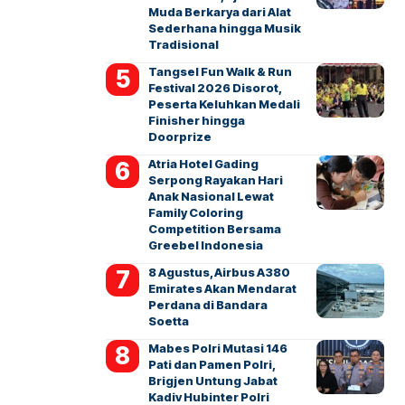
Muda Berkarya dari Alat
Sederhana hingga Musik
Tradisional
Tangsel Fun Walk & Run
Festival 2026 Disorot,
Peserta Keluhkan Medali
Finisher hingga
Doorprize
Atria Hotel Gading
Serpong Rayakan Hari
Anak Nasional Lewat
Family Coloring
Competition Bersama
Greebel Indonesia
8 Agustus, Airbus A380
Emirates Akan Mendarat
Perdana di Bandara
Soetta
Mabes Polri Mutasi 146
Pati dan Pamen Polri,
Brigjen Untung Jabat
Kadiv Hubinter Polri