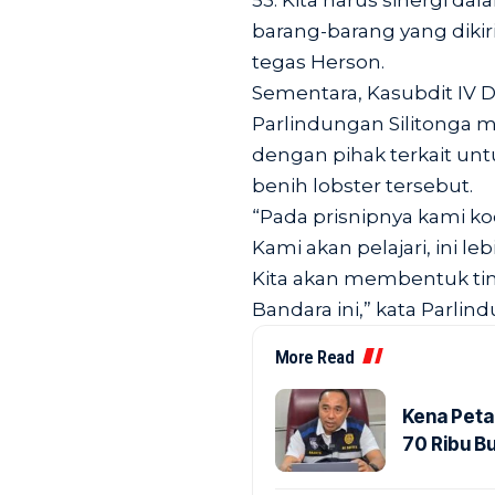
53. Kita harus sinergi d
barang-barang yang dikir
tegas Herson.
Sementara, Kasubdit IV Di
Parlindungan Silitonga 
dengan pihak terkait u
benih lobster tersebut.
“Pada prisnipnya kami k
Kami akan pelajari, ini l
Kita akan membentuk tim 
Bandara ini,” kata Parlin
More Read
Kena Peta
70 Ribu B