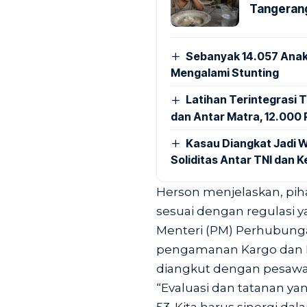
Tangerang
Sebanyak 14.057 Anak
Mengalami Stunting
Latihan Terintegrasi T
dan Antar Matra, 12.000 P
Kasau Diangkat Jadi W
Soliditas Antar TNI dan 
Herson menjelaskan, pih
sesuai dengan regulasi y
Menteri (PM) Perhubung
pengamanan Kargo dan Po
diangkut dengan pesawat
“Evaluasi dan tatanan y