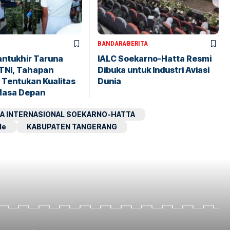
BANDARA
BERITA
antukhir Taruna
IALC Soekarno-Hatta Resmi
TNI, Tahapan
Dibuka untuk Industri Aviasi
 Tentukan Kualitas
Dunia
Masa Depan
A INTERNASIONAL SOEKARNO-HATTA
le
KABUPATEN TANGERANG