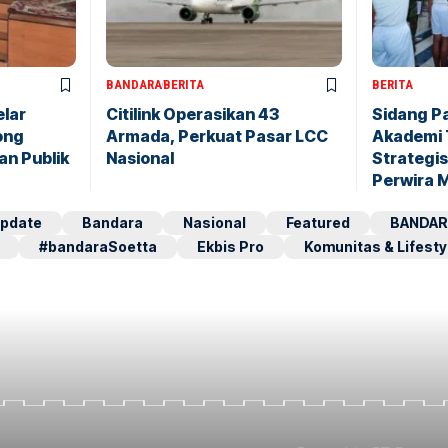
BANDARA
BERITA
BERITA
elar
Citilink Operasikan 43
Sidang P
ong
Armada, Perkuat Pasar LCC
Akademi 
an Publik
Nasional
Strategis
Perwira 
pdate
Bandara
Nasional
Featured
BANDAR
#bandaraSoetta
Ekbis Pro
Komunitas & Lifesty