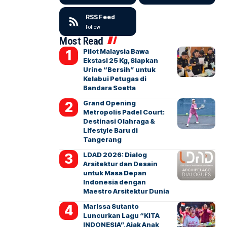
RSS Feed
Follow
Most Read
Pilot Malaysia Bawa
Ekstasi 25 Kg, Siapkan
Urine “Bersih” untuk
Kelabui Petugas di
Bandara Soetta
Grand Opening
Metropolis Padel Court:
Destinasi Olahraga &
Lifestyle Baru di
Tangerang
LDAD 2026: Dialog
Arsitektur dan Desain
untuk Masa Depan
Indonesia dengan
Maestro Arsitektur Dunia
Marissa Sutanto
Luncurkan Lagu “KITA
INDONESIA”, Ajak Anak