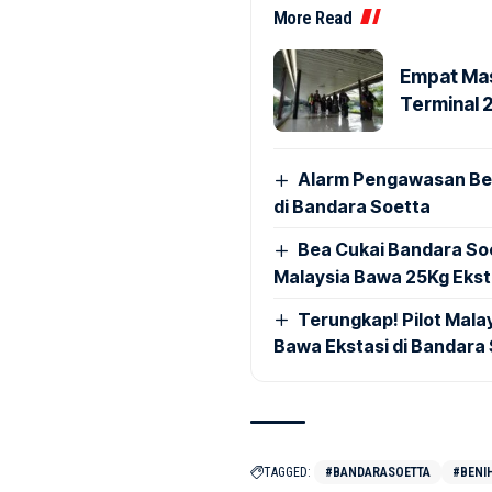
More Read
Empat Mas
Terminal 
Alarm Pengawasan Ber
di Bandara Soetta
Bea Cukai Bandara Soe
Malaysia Bawa 25Kg Ekst
Terungkap! Pilot Mal
Bawa Ekstasi di Bandara
TAGGED:
#BANDARASOETTA
#BENI