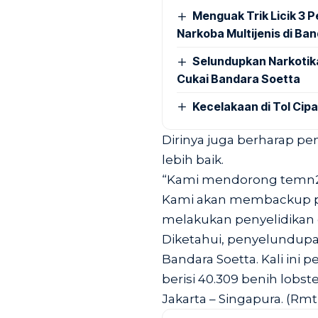
Menguak Trik Licik 3
Narkoba Multijenis di Ba
Selundupkan Narkotik
Cukai Bandara Soetta
Kecelakaan di Tol Cip
Dirinya juga berharap p
lebih baik.
“Kami mendorong temn2 d
Kami akan membackup pe
melakukan penyelidikan
Diketahui, penyelundupa
Bandara Soetta. Kali in
berisi 40.309 benih lobs
Jakarta – Singapura. (Rmt