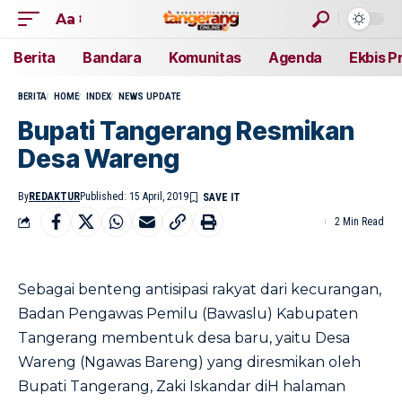
Aa
Berita
Bandara
Komunitas
Agenda
Ekbis P
BERITA
HOME
INDEX
NEWS UPDATE
Bupati Tangerang Resmikan
Desa Wareng
By
REDAKTUR
Published: 15 April, 2019
2 Min Read
Sebagai benteng antisipasi rakyat dari kecurangan,
Badan Pengawas Pemilu (Bawaslu) Kabupaten
Tangerang membentuk desa baru, yaitu Desa
Wareng (Ngawas Bareng) yang diresmikan oleh
Bupati Tangerang, Zaki Iskandar diH halaman