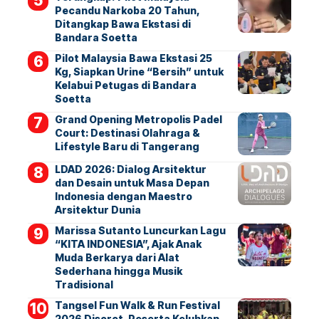
Pecandu Narkoba 20 Tahun,
Ditangkap Bawa Ekstasi di
Bandara Soetta
Pilot Malaysia Bawa Ekstasi 25
Kg, Siapkan Urine “Bersih” untuk
Kelabui Petugas di Bandara
Soetta
Grand Opening Metropolis Padel
Court: Destinasi Olahraga &
Lifestyle Baru di Tangerang
LDAD 2026: Dialog Arsitektur
dan Desain untuk Masa Depan
Indonesia dengan Maestro
Arsitektur Dunia
Marissa Sutanto Luncurkan Lagu
“KITA INDONESIA”, Ajak Anak
Muda Berkarya dari Alat
Sederhana hingga Musik
Tradisional
Tangsel Fun Walk & Run Festival
2026 Disorot, Peserta Keluhkan