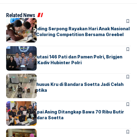
Related News
BERITA
INDEX
Atria Hotel Gading Serpong Rayakan Hari Anak Nasional
Lewat Family Coloring Competition Bersama Greebel
Indonesia
BERITA
Mabes Polri Mutasi 146 Pati dan Pamen Polri, Brigjen
Untung Jabat Kadiv Hubinter Polri
BANDARA
BERITA
Ketika Jalur Khusus Kru di Bandara Soetta Jadi Celah
Sindikat Narkotika
BANDARA
BERITA
Kopilot Maskapai Asing Ditangkap Bawa 70 Ribu Butir
Ekstasi di Bandara Soetta
BERITA
INDEX