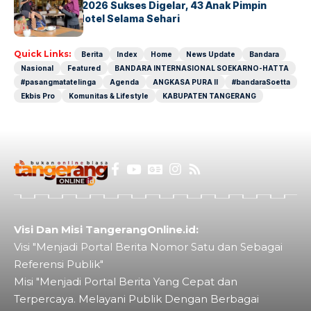
GM For A Day 2026 Sukses Digelar, 43 Anak Pimpin
Operasional Hotel Selama Sehari
Quick Links:
Berita
Index
Home
News Update
Bandara
Nasional
Featured
BANDARA INTERNASIONAL SOEKARNO-HATTA
#pasangmatatelinga
Agenda
ANGKASA PURA II
#bandaraSoetta
Ekbis Pro
Komunitas & Lifestyle
KABUPATEN TANGERANG
Visi Dan Misi TangerangOnline.id:
Visi "Menjadi Portal Berita Nomor Satu dan Sebagai
Referensi Publik"
Misi "Menjadi Portal Berita Yang Cepat dan
Terpercaya. Melayani Publik Dengan Berbagai