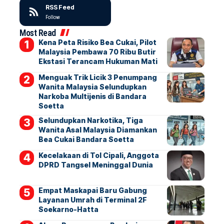
RSS Feed
Follow
Most Read
Kena Peta Risiko Bea Cukai, Pilot
Malaysia Pembawa 70 Ribu Butir
Ekstasi Terancam Hukuman Mati
Menguak Trik Licik 3 Penumpang
Wanita Malaysia Selundupkan
Narkoba Multijenis di Bandara
Soetta
Selundupkan Narkotika, Tiga
Wanita Asal Malaysia Diamankan
Bea Cukai Bandara Soetta
Kecelakaan di Tol Cipali, Anggota
DPRD Tangsel Meninggal Dunia
Empat Maskapai Baru Gabung
Layanan Umrah di Terminal 2F
Soekarno-Hatta