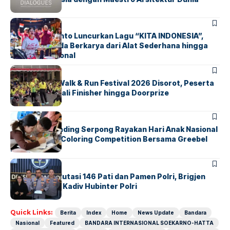
BERITA
INDEX
Marissa Sutanto Luncurkan Lagu “KITA INDONESIA”,
Ajak Anak Muda Berkarya dari Alat Sederhana hingga
Musik Tradisional
BERITA
INDEX
Tangsel Fun Walk & Run Festival 2026 Disorot, Peserta
Keluhkan Medali Finisher hingga Doorprize
BERITA
INDEX
Atria Hotel Gading Serpong Rayakan Hari Anak Nasional
Lewat Family Coloring Competition Bersama Greebel
Indonesia
BERITA
Mabes Polri Mutasi 146 Pati dan Pamen Polri, Brigjen
Untung Jabat Kadiv Hubinter Polri
Quick Links:
Berita
Index
Home
News Update
Bandara
Nasional
Featured
BANDARA INTERNASIONAL SOEKARNO-HATTA