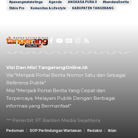
#pasangmatatelinga
Agenda
ANGKASA PURA II
#bandaraSoetta
Ekbis Pro
Komunitas & Lifestyle
KABUPATEN TANGERANG
Visi Dan Misi TangerangOnline.id:
Visi "Menjadi Portal Berita Nomor Satu dan Sebagai
Referensi Publik"
Misi "Menjadi Portal Berita Yang Cepat dan
Terpercaya. Melayani Publik Dengan Berbagai
informasi yang Bermanfaat"
Penerbit: PT Banten Media Sejahtera
Pedoman
SOP Perlindungan Wartawan
Redaksi
Iklan