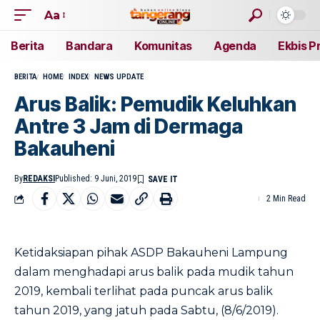
Aa
Berita
Bandara
Komunitas
Agenda
Ekbis P
BERITA
HOME
INDEX
NEWS UPDATE
Arus Balik: Pemudik Keluhkan
Antre 3 Jam di Dermaga
Bakauheni
By
REDAKSI
Published: 9 Juni, 2019
2 Min Read
Ketidaksiapan pihak ASDP Bakauheni Lampung
dalam menghadapi arus balik pada mudik tahun
2019, kembali terlihat pada puncak arus balik
tahun 2019, yang jatuh pada Sabtu, (8/6/2019).