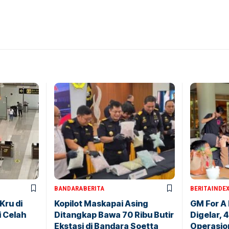
BANDARA
BERITA
BERITA
INDE
Kru di
Kopilot Maskapai Asing
GM For A
i Celah
Ditangkap Bawa 70 Ribu Butir
Digelar, 
Ekstasi di Bandara Soetta
Operasio