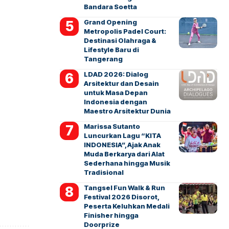
Bandara Soetta
Grand Opening
Metropolis Padel Court:
Destinasi Olahraga &
Lifestyle Baru di
Tangerang
LDAD 2026: Dialog
Arsitektur dan Desain
untuk Masa Depan
Indonesia dengan
Maestro Arsitektur Dunia
Marissa Sutanto
Luncurkan Lagu “KITA
INDONESIA”, Ajak Anak
Muda Berkarya dari Alat
Sederhana hingga Musik
Tradisional
Tangsel Fun Walk & Run
Festival 2026 Disorot,
Peserta Keluhkan Medali
Finisher hingga
Doorprize