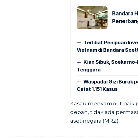
Bandara H
Penerbang
Terlibat Penipuan Inve
Vietnam di Bandara Soet
Kian Sibuk, Soekarno-
Tenggara
Waspadai Gizi Buruk 
Catat 1.151 Kasus
Kasau menyambut baik per
depan, tidak ada permas
aset negara.(MRZ)