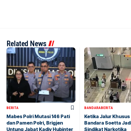
Related News
BERITA
BANDARA
BERITA
Mabes Polri Mutasi 146 Pati
Ketika Jalur Khusus 
dan Pamen Polri, Brigjen
Bandara Soetta Jad
Untung Jabat Kadiv Hubinter
Sindikat Narkotika