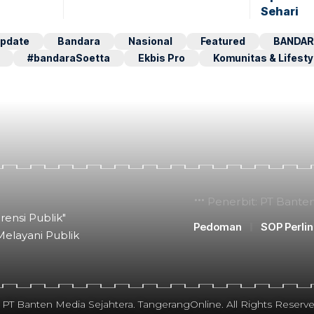
Sehari
pdate
Bandara
Nasional
Featured
BANDAR
#bandaraSoetta
Ekbis Pro
Komunitas & Lifesty
Penerbit: PT Bante
rensi Publik"
Pedoman
SOP Perli
Melayani Publik
 PT Banten Media Sejahtera. TangerangOnline. All Rights Reserve