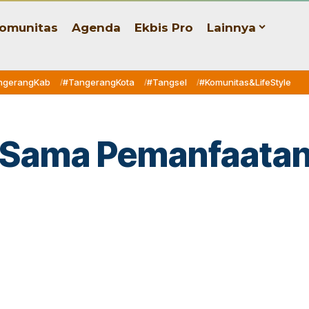
omunitas
Agenda
Ekbis Pro
Lainnya
ngerangKab
#TangerangKota
#Tangsel
#Komunitas&LifeStyle
ja Sama Pemanfaata