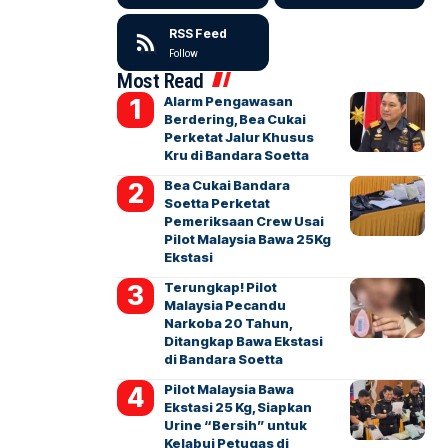
RSS Feed
Follow
Most Read
Alarm Pengawasan
Berdering, Bea Cukai
Perketat Jalur Khusus
Kru di Bandara Soetta
Bea Cukai Bandara
Soetta Perketat
Pemeriksaan Crew Usai
Pilot Malaysia Bawa 25Kg
Ekstasi
Terungkap! Pilot
Malaysia Pecandu
Narkoba 20 Tahun,
Ditangkap Bawa Ekstasi
di Bandara Soetta
Pilot Malaysia Bawa
Ekstasi 25 Kg, Siapkan
Urine “Bersih” untuk
Kelabui Petugas di