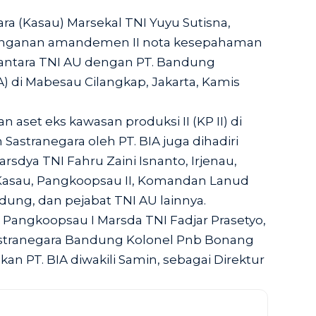
ra (Kasau) Marsekal TNI Yuyu Sutisna,
nganan amandemen II nota kesepahaman
antara TNI AU dengan PT. Bandung
IA) di Mabesau Cilangkap, Jakarta, Kamis
aset eks kawasan produksi II (KP II) di
Sastranegara oleh PT. BIA juga dihadiri
rsdya TNI Fahru Zaini Isnanto, Irjenau,
 Kasau, Pangkoopsau II, Komandan Lanud
ung, dan pejabat TNI AU lainnya.
i Pangkoopsau I Marsda TNI Fadjar Prasetyo,
stranegara Bandung Kolonel Pnb Bonang
an PT. BIA diwakili Samin, sebagai Direktur