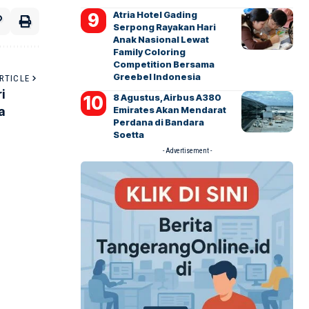
Atria Hotel Gading
Serpong Rayakan Hari
Anak Nasional Lewat
Family Coloring
Competition Bersama
Greebel Indonesia
RTICLE
i
8 Agustus, Airbus A380
Emirates Akan Mendarat
a
Perdana di Bandara
Soetta
- Advertisement -