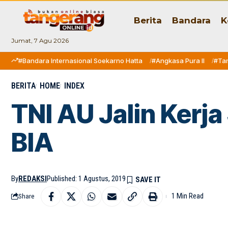
Berita
Bandara
K
Jumat, 7 Agu 2026
#Bandara Internasional Soekarno Hatta
#Angkasa Pura II
#Ta
BERITA
HOME
INDEX
TNI AU Jalin Ker
BIA
By
REDAKSI
Published: 1 Agustus, 2019
1 Min Read
Share