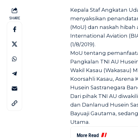
Kepala Staf Angkatan Uda
menyaksikan penandata
SHARE
(MoU) dan naskah hibah 
International Aviation (B
(1/8/2019).
MoU tentang pemanfaatan 
Pangkalan TNI AU Husein 
Wakil Kasau (Wakasau) Ma
Koorsahli Kasau, Asrena
Husein Sastranegara Band
Dari pihak TNI AU diwakil
dan Danlanud Husein Sa
Bayuaji Gautama, sedangk
Utama.
More Read