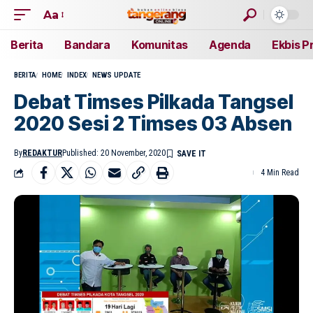
Aa
Berita
Bandara
Komunitas
Agenda
Ekbis P
BERITA
HOME
INDEX
NEWS UPDATE
Debat Timses Pilkada Tangsel
2020 Sesi 2 Timses 03 Absen
By
REDAKTUR
Published: 20 November, 2020
4 Min Read