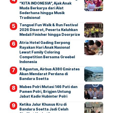
“KITA INDONESIA”, Ajak Anak
Muda Berkarya dari Alat
Sederhana hingga Musik
Tradisional
Tangsel Fun Walk & Run Festival
2026 Disorot, Peserta Keluhkan
Medali Finisher hingga Doorprize
Atria Hotel Gading Serpong
Rayakan Hari Anak Nasional
Lewat Family Coloring
Competition Bersama Greebel
Indonesia
8 Agustus, Airbus A380 Emirates
Akan Mendarat Perdana di
Bandara Soetta
Mabes Polri Mutasi 146 Pati dan
Pamen Polri, Brigjen Untung
Jabat Kadiv Hubinter Polri
Ketika Jalur Khusus Kru di
Bandara Soetta Jadi Celah