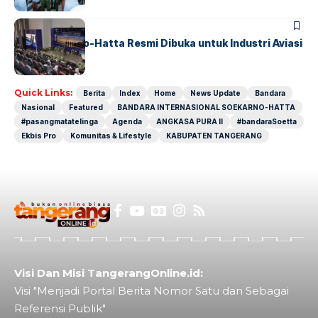
BANDARA
BERITA
IALC Soekarno-Hatta Resmi Dibuka untuk Industri Aviasi
Dunia
Quick Links:
Berita
Index
Home
News Update
Bandara
Nasional
Featured
BANDARA INTERNASIONAL SOEKARNO-HATTA
#pasangmatatelinga
Agenda
ANGKASA PURA II
#bandaraSoetta
Ekbis Pro
Komunitas & Lifestyle
KABUPATEN TANGERANG
Visi Dan Misi TangerangOnline.id:
Visi "Menjadi Portal Berita Nomor Satu dan Sebagai
Referensi Publik"