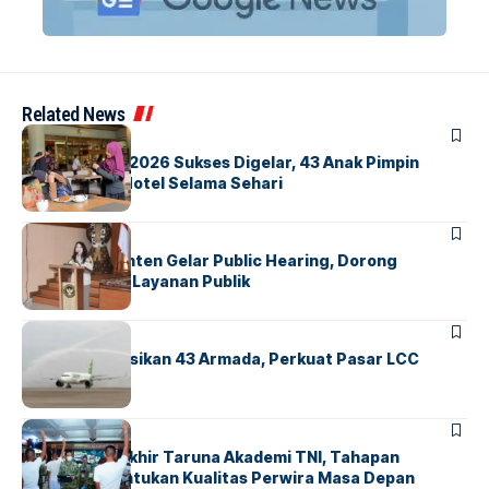
Related News
BERITA
INDEX
GM For A Day 2026 Sukses Digelar, 43 Anak Pimpin
Operasional Hotel Selama Sehari
BANDARA
BERITA
Karantina Banten Gelar Public Hearing, Dorong
Transparansi Layanan Publik
BANDARA
BERITA
Citilink Operasikan 43 Armada, Perkuat Pasar LCC
Nasional
BERITA
Sidang Pantukhir Taruna Akademi TNI, Tahapan
Strategis Tentukan Kualitas Perwira Masa Depan