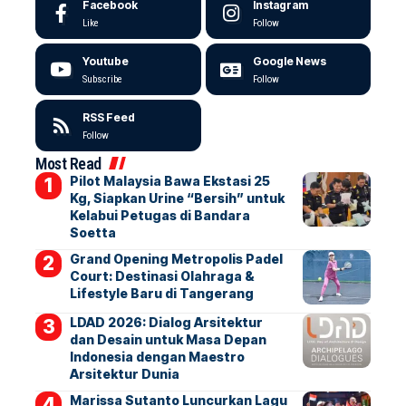
Facebook
Instagram
Like
Follow
Youtube
Google News
Subscribe
Follow
RSS Feed
Follow
Most Read
Pilot Malaysia Bawa Ekstasi 25
Kg, Siapkan Urine “Bersih” untuk
Kelabui Petugas di Bandara
Soetta
Grand Opening Metropolis Padel
Court: Destinasi Olahraga &
Lifestyle Baru di Tangerang
LDAD 2026: Dialog Arsitektur
dan Desain untuk Masa Depan
Indonesia dengan Maestro
Arsitektur Dunia
Marissa Sutanto Luncurkan Lagu