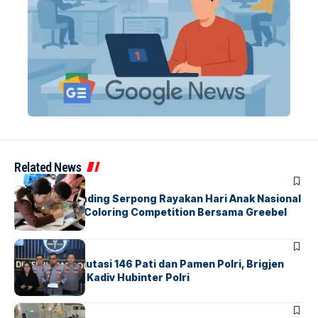
Related News
BERITA
INDEX
Atria Hotel Gading Serpong Rayakan Hari Anak Nasional
Lewat Family Coloring Competition Bersama Greebel
Indonesia
BERITA
Mabes Polri Mutasi 146 Pati dan Pamen Polri, Brigjen
Untung Jabat Kadiv Hubinter Polri
BANDARA
BERITA