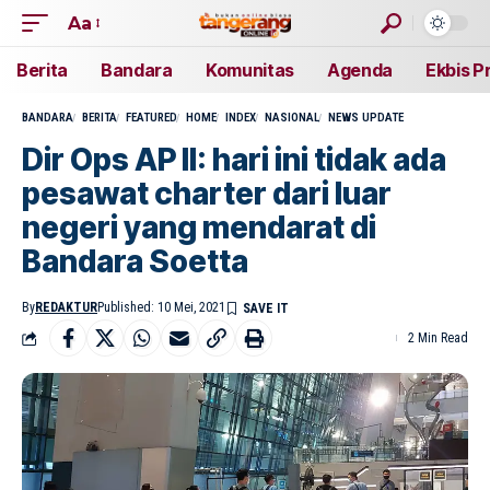
Aa
Berita
Bandara
Komunitas
Agenda
Ekbis P
BANDARA
BERITA
FEATURED
HOME
INDEX
NASIONAL
NEWS UPDATE
Dir Ops AP II: hari ini tidak ada
pesawat charter dari luar
negeri yang mendarat di
Bandara Soetta
By
REDAKTUR
Published: 10 Mei, 2021
2 Min Read