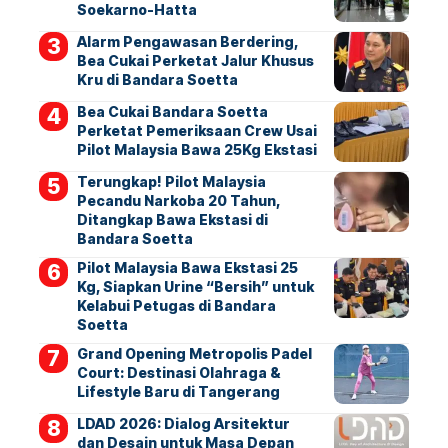
Soekarno-Hatta
Alarm Pengawasan Berdering,
Bea Cukai Perketat Jalur Khusus
Kru di Bandara Soetta
Bea Cukai Bandara Soetta
Perketat Pemeriksaan Crew Usai
Pilot Malaysia Bawa 25Kg Ekstasi
Terungkap! Pilot Malaysia
Pecandu Narkoba 20 Tahun,
Ditangkap Bawa Ekstasi di
Bandara Soetta
Pilot Malaysia Bawa Ekstasi 25
Kg, Siapkan Urine “Bersih” untuk
Kelabui Petugas di Bandara
Soetta
Grand Opening Metropolis Padel
Court: Destinasi Olahraga &
Lifestyle Baru di Tangerang
LDAD 2026: Dialog Arsitektur
dan Desain untuk Masa Depan