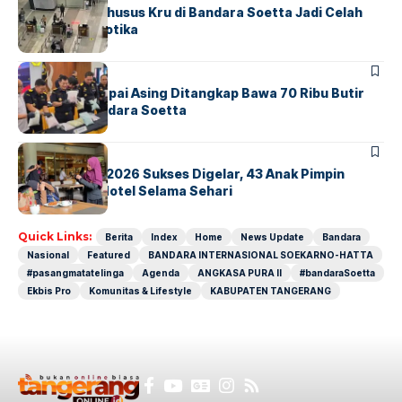
Ketika Jalur Khusus Kru di Bandara Soetta Jadi Celah
Sindikat Narkotika
BANDARA
BERITA
Kopilot Maskapai Asing Ditangkap Bawa 70 Ribu Butir
Ekstasi di Bandara Soetta
BERITA
INDEX
GM For A Day 2026 Sukses Digelar, 43 Anak Pimpin
Operasional Hotel Selama Sehari
Quick Links:
Berita
Index
Home
News Update
Bandara
Nasional
Featured
BANDARA INTERNASIONAL SOEKARNO-HATTA
#pasangmatatelinga
Agenda
ANGKASA PURA II
#bandaraSoetta
Ekbis Pro
Komunitas & Lifestyle
KABUPATEN TANGERANG