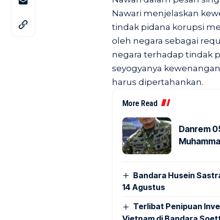
Nawari menjelaskan ke
tindak pidana korupsi me
oleh negara sebagai req
negara terhadap tindak p
seyogyanya kewenangan 
harus dipertahankan.
More Read
Danrem 05
Muhammad 
Bandara Husein Sastr
14 Agustus
Terlibat Penipuan Inve
Vietnam di Bandara Soet