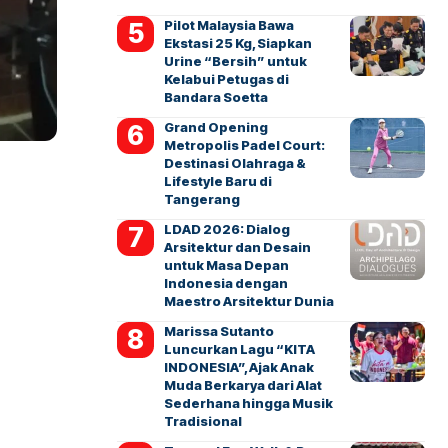
Pilot Malaysia Bawa
Ekstasi 25 Kg, Siapkan
Urine “Bersih” untuk
Kelabui Petugas di
Bandara Soetta
Grand Opening
Metropolis Padel Court:
Destinasi Olahraga &
Lifestyle Baru di
Tangerang
LDAD 2026: Dialog
Arsitektur dan Desain
untuk Masa Depan
Indonesia dengan
Maestro Arsitektur Dunia
Marissa Sutanto
Luncurkan Lagu “KITA
INDONESIA”, Ajak Anak
Muda Berkarya dari Alat
Sederhana hingga Musik
Tradisional