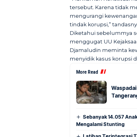
tersebut. Karena tidak
mengurangi kewenangan
tindak korupsi,” tandasny
Diketahui sebelummya s
menggugat UU Kejaksaan
Djamaludin meminta kew
menyidik kasus korupsi d
More Read
Waspadai 
Tangerang
Sebanyak 14.057 Anak
Mengalami Stunting
Latihan Terintegrasi T