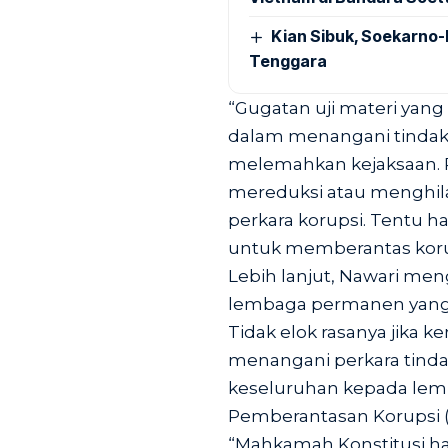
Kian Sibuk, Soekarno-
Tenggara
“Gugatan uji materi ya
dalam menangani tindak
melemahkan kejaksaan. P
mereduksi atau menghi
perkara korupsi. Tentu h
untuk memberantas korup
Lebih lanjut, Nawari me
lembaga permanen yang 
Tidak elok rasanya jika
menangani perkara tindak
keseluruhan kepada lemb
Pemberantasan Korupsi (
“Mahkamah Konstitusi h