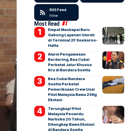
RSS Feed
Follow
Most Read
Empat Maskapai Baru
Gabung Layanan Umrah
di Terminal 2F Soekarno-
Hatta
Alarm Pengawasan
Berdering, Bea Cukai
Perketat Jalur Khusus
Kru di Bandara Soetta
Bea Cukai Bandara
Soetta Perketat
Pemeriksaan Crew Usai
Pilot Malaysia Bawa 25Kg
Ekstasi
Terungkap! Pilot
Malaysia Pecandu
Narkoba 20 Tahun,
Ditangkap Bawa Ekstasi
di Bandara Soetta