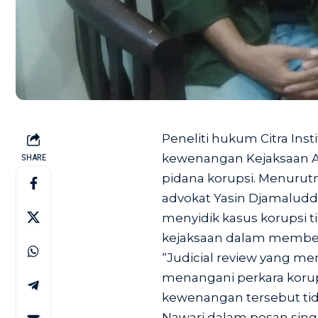
Peneliti hukum Citra Inst
kewenangan Kejaksaan A
SHARE
pidana korupsi. Menurutn
advokat Yasin Djamaludd
menyidik kasus korupsi 
kejaksaan dalam member
“Judicial review yang 
menangani perkara korups
kewenangan tersebut tid
Nawari dalam pesan singk