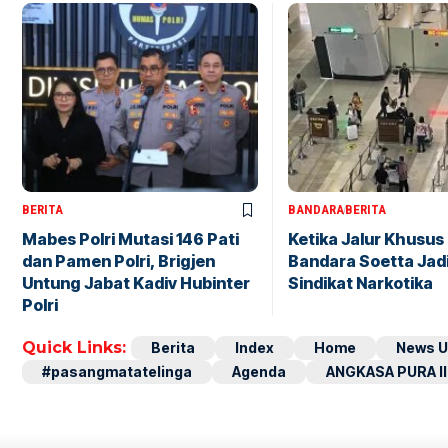
BERITA
BANDARA
BERITA
Mabes Polri Mutasi 146 Pati
Ketika Jalur Khusus 
dan Pamen Polri, Brigjen
Bandara Soetta Jad
Untung Jabat Kadiv Hubinter
Sindikat Narkotika
Polri
Quick Links:
Berita
Index
Home
News U
#pasangmatatelinga
Agenda
ANGKASA PURA II