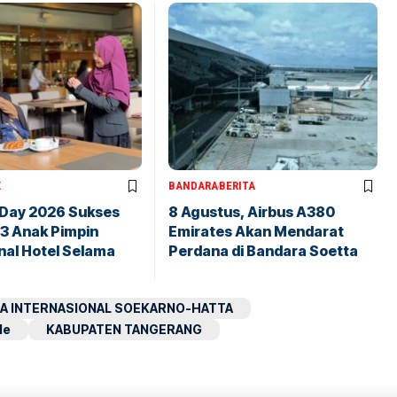
X
BANDARA
BERITA
 Day 2026 Sukses
8 Agustus, Airbus A380
43 Anak Pimpin
Emirates Akan Mendarat
nal Hotel Selama
Perdana di Bandara Soetta
A INTERNASIONAL SOEKARNO-HATTA
le
KABUPATEN TANGERANG