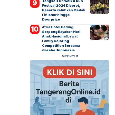
Tangsel Fun Walk & Run
Festival 2026 Disorot,
Peserta Keluhkan Medali
Finisher hingga
Doorprize
Atria Hotel Gading
Serpong Rayakan Hari
Anak Nasional Lewat
Family Coloring
Competition Bersama
Greebel Indonesia
- Advertisement -