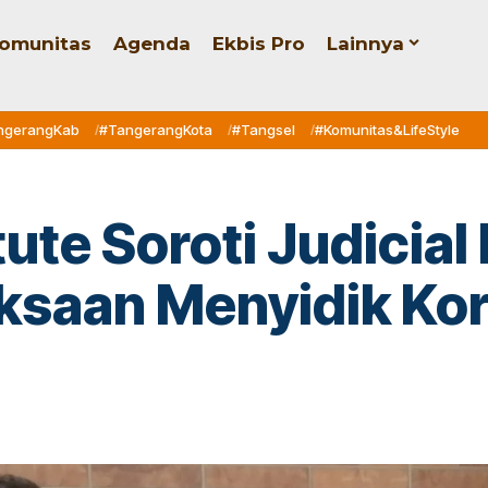
omunitas
Agenda
Ekbis Pro
Lainnya
ngerangKab
#TangerangKota
#Tangsel
#Komunitas&LifeStyle
itute Soroti Judicia
saan Menyidik Kor