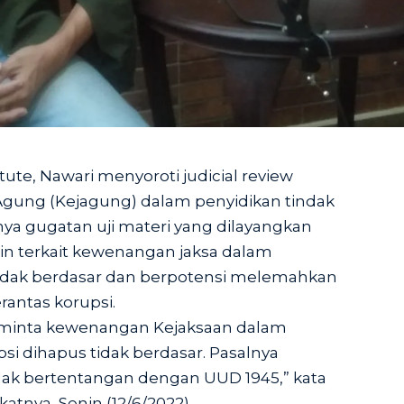
itute, Nawari menyoroti judicial review
gung (Kejagung) dalam penyidikan tindak
ya gugatan uji materi yang dilayangkan
in terkait kewenangan jaksa dalam
tidak berdasar dan berpotensi melemahkan
antas korupsi.
meminta kewenangan Kejaksaan dalam
i dihapus tidak berdasar. Pasalnya
ak bertentangan dengan UUD 1945,” kata
atnya, Senin (12/6/2022).