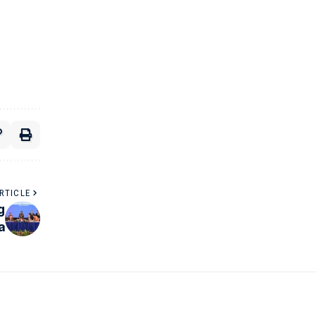
RTICLE
g
a