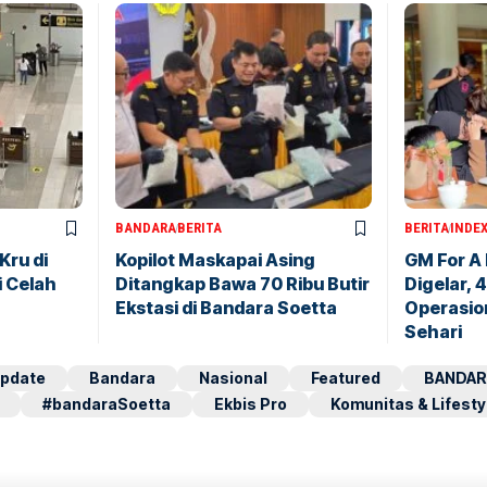
BANDARA
BERITA
BERITA
INDE
Kru di
Kopilot Maskapai Asing
GM For A
i Celah
Ditangkap Bawa 70 Ribu Butir
Digelar, 
Ekstasi di Bandara Soetta
Operasio
Sehari
pdate
Bandara
Nasional
Featured
BANDAR
#bandaraSoetta
Ekbis Pro
Komunitas & Lifesty