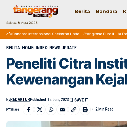
Berita
Bandara
K
Sabtu, 8 Agu 2026
#Bandara Internasional Soekarno Hatta
#Angkasa Pura II
#Ta
BERITA
HOME
INDEX
NEWS UPDATE
Peneliti Citra Inst
Kewenangan Kejak
By
REDAKTUR
Published: 12 Juni, 2023
2 Min Read
Share