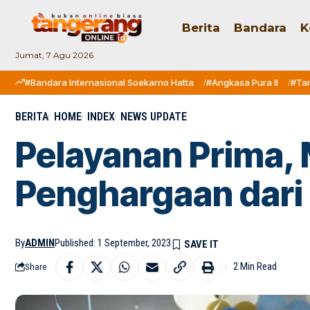
Berita
Bandara
K
Jumat, 7 Agu 2026
#Bandara Internasional Soekarno Hatta
#Angkasa Pura II
#Ta
BERITA
HOME
INDEX
NEWS UPDATE
Pelayanan Prima,
Penghargaan dar
By
ADMIN
Published: 1 September, 2023
2 Min Read
Share