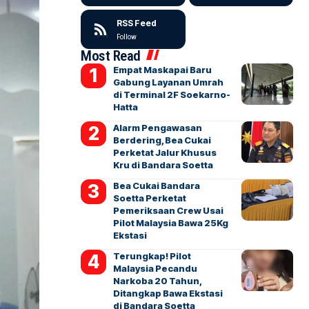
RSS Feed
Follow
Most Read
Empat Maskapai Baru
Gabung Layanan Umrah
di Terminal 2F Soekarno-
Hatta
Alarm Pengawasan
Berdering, Bea Cukai
Perketat Jalur Khusus
Kru di Bandara Soetta
Bea Cukai Bandara
Soetta Perketat
Pemeriksaan Crew Usai
Pilot Malaysia Bawa 25Kg
Ekstasi
Terungkap! Pilot
Malaysia Pecandu
Narkoba 20 Tahun,
Ditangkap Bawa Ekstasi
di Bandara Soetta