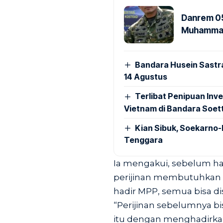
Danrem 05
Muhammad 
Bandara Husein Sastr
14 Agustus
Terlibat Penipuan Inve
Vietnam di Bandara Soet
Kian Sibuk, Soekarno-
Tenggara
Ia mengakui, sebelum ha
perijinan membutuhkan 
hadir MPP, semua bisa d
“Perijinan sebelumnya bi
itu dengan menghadirka