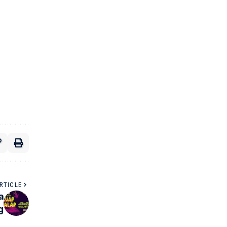
RTICLE
a
g