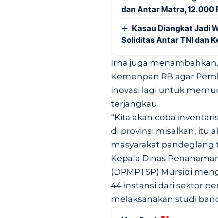
dan Antar Matra, 12.000 P
Kasau Diangkat Jadi W
Soliditas Antar TNI dan 
Irna juga menambahkan,
Kemenpan RB agar Pemk
inovasi lagi untuk mem
terjangkau.
“Kita akan coba inventaris
di provinsi misalkan, itu
masyarakat pandeglang t
Kepala Dinas Penanaman 
(DPMPTSP) Mursidi menga
44 instansi dari sektor 
melaksanakan studi ban