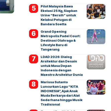
Pilot Malaysia Bawa
Ekstasi 25 Kg, Siapkan
Urine “Bersih” untuk
Kelabui Petugas di
Bandara Soetta
Grand Opening
Metropolis Padel Court:
Destinasi Olahraga &
Lifestyle Baru di
Tangerang
LDAD 2026: Dialog
Arsitektur dan Desain
untuk Masa Depan
Indonesia dengan
Maestro Arsitektur Dunia
Marissa Sutanto
Luncurkan Lagu “KITA
INDONESIA”, Ajak Anak
Muda Berkarya dari Alat
Sederhana hingga Musik
Tradisional