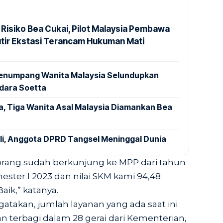
 Risiko Bea Cukai, Pilot Malaysia Pembawa
utir Ekstasi Terancam Hukuman Mati
 Penumpang Wanita Malaysia Selundupkan
ndara Soetta
a, Tiga Wanita Asal Malaysia Diamankan Bea
ali, Anggota DPRD Tangsel Meninggal Dunia
0 orang sudah berkunjung ke MPP dari tahun
ster I 2023 dan nilai SKM kami 94,48
aik,” katanya.
gatakan, jumlah layanan yang ada saat ini
n terbagi dalam 28 gerai dari Kementerian,