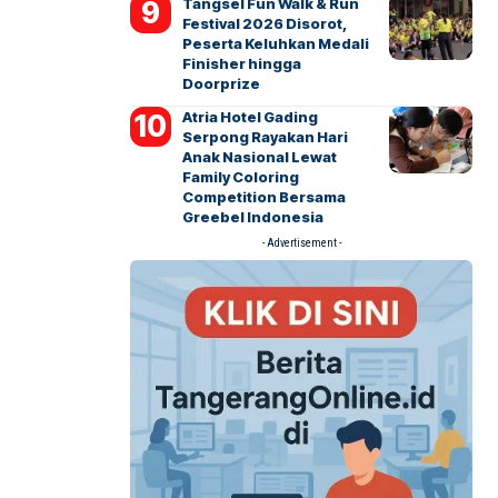
Tangsel Fun Walk & Run
Festival 2026 Disorot,
Peserta Keluhkan Medali
Finisher hingga
Doorprize
Atria Hotel Gading
Serpong Rayakan Hari
Anak Nasional Lewat
Family Coloring
Competition Bersama
Greebel Indonesia
- Advertisement -