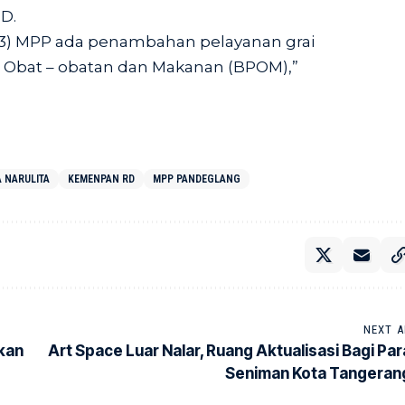
D.
 (3) MPP ada penambahan pelayanan grai
 Obat – obatan dan Makanan (BPOM),”
A NARULITA
KEMENPAN RD
MPP PANDEGLANG
NEXT A
kan
Art Space Luar Nalar, Ruang Aktualisasi Bagi Par
Seniman Kota Tangeran