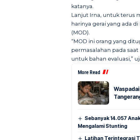
katanya.
Lanjut Irna, untuk terus
harinya gerai yang ada d
(MOD).
“MOD ini orang yang dit
permasalahan pada saat 
untuk bahan evaluasi,” uj
More Read
Waspadai 
Tangerang
Sebanyak 14.057 Anak
Mengalami Stunting
Latihan Terintegrasi T