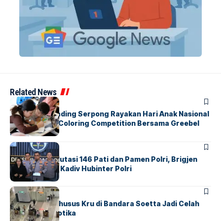
Related News
BERITA
INDEX
Atria Hotel Gading Serpong Rayakan Hari Anak Nasional
Lewat Family Coloring Competition Bersama Greebel
Indonesia
BERITA
Mabes Polri Mutasi 146 Pati dan Pamen Polri, Brigjen
Untung Jabat Kadiv Hubinter Polri
BANDARA
BERITA
Ketika Jalur Khusus Kru di Bandara Soetta Jadi Celah
Sindikat Narkotika