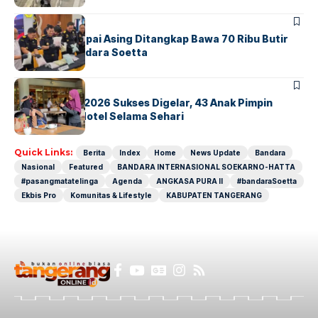
BANDARA
BERITA
Kopilot Maskapai Asing Ditangkap Bawa 70 Ribu Butir
Ekstasi di Bandara Soetta
BERITA
INDEX
GM For A Day 2026 Sukses Digelar, 43 Anak Pimpin
Operasional Hotel Selama Sehari
Quick Links:
Berita
Index
Home
News Update
Bandara
Nasional
Featured
BANDARA INTERNASIONAL SOEKARNO-HATTA
#pasangmatatelinga
Agenda
ANGKASA PURA II
#bandaraSoetta
Ekbis Pro
Komunitas & Lifestyle
KABUPATEN TANGERANG