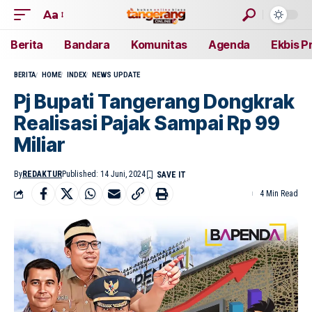
Aa
Berita
Bandara
Komunitas
Agenda
Ekbis P
BERITA
HOME
INDEX
NEWS UPDATE
Pj Bupati Tangerang Dongkrak
Realisasi Pajak Sampai Rp 99
Miliar
By
REDAKTUR
Published: 14 Juni, 2024
4 Min Read