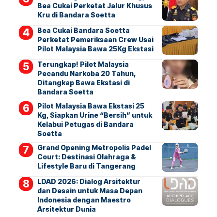
Bea Cukai Perketat Jalur Khusus
Kru di Bandara Soetta
Bea Cukai Bandara Soetta
Perketat Pemeriksaan Crew Usai
Pilot Malaysia Bawa 25Kg Ekstasi
Terungkap! Pilot Malaysia
Pecandu Narkoba 20 Tahun,
Ditangkap Bawa Ekstasi di
Bandara Soetta
Pilot Malaysia Bawa Ekstasi 25
Kg, Siapkan Urine “Bersih” untuk
Kelabui Petugas di Bandara
Soetta
Grand Opening Metropolis Padel
Court: Destinasi Olahraga &
Lifestyle Baru di Tangerang
LDAD 2026: Dialog Arsitektur
dan Desain untuk Masa Depan
Indonesia dengan Maestro
Arsitektur Dunia