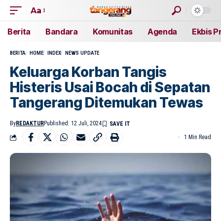
Aa
Berita
Bandara
Komunitas
Agenda
Ekbis P
BERITA
HOME
INDEX
NEWS UPDATE
Keluarga Korban Tangis
Histeris Usai Bocah di Sepatan
Tangerang Ditemukan Tewas
By
REDAKTUR
Published: 12 Juli, 2024
1 Min Read