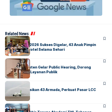
Related News
BERITA
INDEX
GM For A Day 2026 Sukses Digelar, 43 Anak Pimpin
Operasional Hotel Selama Sehari
BANDARA
BERITA
Karantina Banten Gelar Public Hearing, Dorong
Transparansi Layanan Publik
BANDARA
BERITA
Citilink Operasikan 43 Armada, Perkuat Pasar LCC
Nasional
BERITA