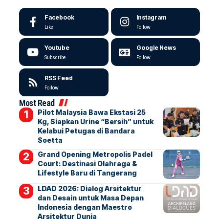
Facebook
Instagram
Like
Follow
Youtube
Google News
Subscribe
Follow
RSS Feed
Follow
Most Read
Pilot Malaysia Bawa Ekstasi 25
Kg, Siapkan Urine “Bersih” untuk
Kelabui Petugas di Bandara
Soetta
Grand Opening Metropolis Padel
Court: Destinasi Olahraga &
Lifestyle Baru di Tangerang
LDAD 2026: Dialog Arsitektur
dan Desain untuk Masa Depan
Indonesia dengan Maestro
Arsitektur Dunia