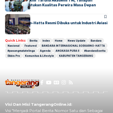
Sidang Pantukhir Taruna Akademi TNI, Tahapan
Strategis Tentukan Kualitas Perwira Masa Depan
BANDARA
BERITA
IALC Soekarno-Hatta Resmi Dibuka untuk Industri Aviasi
Dunia
Quick Links:
Berita
Index
Home
News Update
Bandara
Nasional
Featured
BANDARA INTERNASIONAL SOEKARNO-HATTA
#pasangmatatelinga
Agenda
ANGKASA PURA II
#bandaraSoetta
Ekbis Pro
Komunitas & Lifestyle
KABUPATEN TANGERANG
Visi Dan Misi TangerangOnline.id:
Visi "Menjadi Portal Berita Nomor Satu dan Sebagai