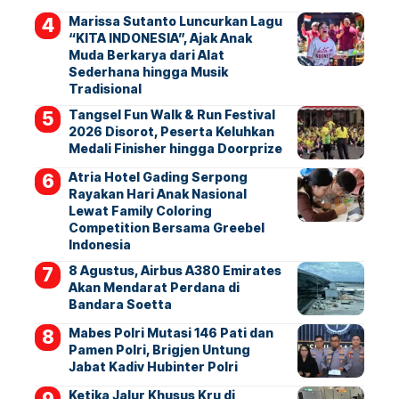
Marissa Sutanto Luncurkan Lagu
“KITA INDONESIA”, Ajak Anak
Muda Berkarya dari Alat
Sederhana hingga Musik
Tradisional
Tangsel Fun Walk & Run Festival
2026 Disorot, Peserta Keluhkan
Medali Finisher hingga Doorprize
Atria Hotel Gading Serpong
Rayakan Hari Anak Nasional
Lewat Family Coloring
Competition Bersama Greebel
Indonesia
8 Agustus, Airbus A380 Emirates
Akan Mendarat Perdana di
Bandara Soetta
Mabes Polri Mutasi 146 Pati dan
Pamen Polri, Brigjen Untung
Jabat Kadiv Hubinter Polri
Ketika Jalur Khusus Kru di