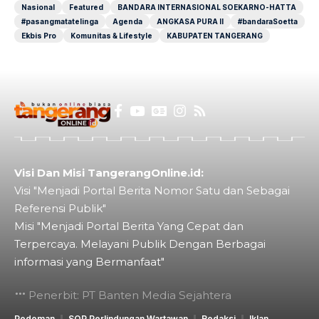
Nasional
Featured
BANDARA INTERNASIONAL SOEKARNO-HATTA
#pasangmatatelinga
Agenda
ANGKASA PURA II
#bandaraSoetta
Ekbis Pro
Komunitas & Lifestyle
KABUPATEN TANGERANG
Visi Dan Misi TangerangOnline.id:
Visi "Menjadi Portal Berita Nomor Satu dan Sebagai
Referensi Publik"
Misi "Menjadi Portal Berita Yang Cepat dan
Terpercaya. Melayani Publik Dengan Berbagai
informasi yang Bermanfaat"
Penerbit: PT Banten Media Sejahtera
Pedoman
SOP Perlindungan Wartawan
Redaksi
Iklan