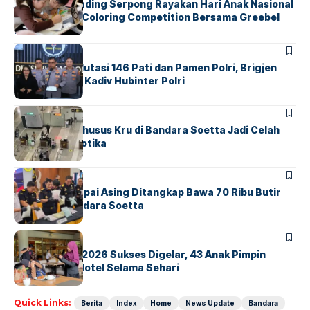
Atria Hotel Gading Serpong Rayakan Hari Anak Nasional
Lewat Family Coloring Competition Bersama Greebel
Indonesia
BERITA
Mabes Polri Mutasi 146 Pati dan Pamen Polri, Brigjen
Untung Jabat Kadiv Hubinter Polri
BANDARA
BERITA
Ketika Jalur Khusus Kru di Bandara Soetta Jadi Celah
Sindikat Narkotika
BANDARA
BERITA
Kopilot Maskapai Asing Ditangkap Bawa 70 Ribu Butir
Ekstasi di Bandara Soetta
BERITA
INDEX
GM For A Day 2026 Sukses Digelar, 43 Anak Pimpin
Operasional Hotel Selama Sehari
Quick Links:
Berita
Index
Home
News Update
Bandara