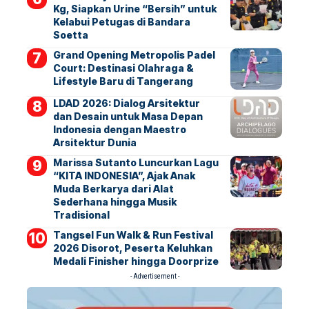
Kg, Siapkan Urine “Bersih” untuk
Kelabui Petugas di Bandara
Soetta
Grand Opening Metropolis Padel
Court: Destinasi Olahraga &
Lifestyle Baru di Tangerang
LDAD 2026: Dialog Arsitektur
dan Desain untuk Masa Depan
Indonesia dengan Maestro
Arsitektur Dunia
Marissa Sutanto Luncurkan Lagu
“KITA INDONESIA”, Ajak Anak
Muda Berkarya dari Alat
Sederhana hingga Musik
Tradisional
Tangsel Fun Walk & Run Festival
2026 Disorot, Peserta Keluhkan
Medali Finisher hingga Doorprize
- Advertisement -