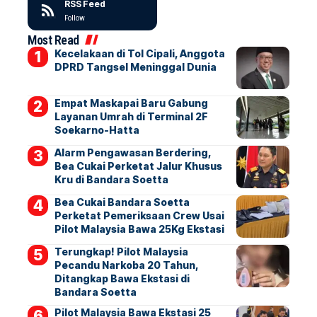
RSS Feed
Follow
Most Read
Kecelakaan di Tol Cipali, Anggota
DPRD Tangsel Meninggal Dunia
Empat Maskapai Baru Gabung
Layanan Umrah di Terminal 2F
Soekarno-Hatta
Alarm Pengawasan Berdering,
Bea Cukai Perketat Jalur Khusus
Kru di Bandara Soetta
Bea Cukai Bandara Soetta
Perketat Pemeriksaan Crew Usai
Pilot Malaysia Bawa 25Kg Ekstasi
Terungkap! Pilot Malaysia
Pecandu Narkoba 20 Tahun,
Ditangkap Bawa Ekstasi di
Bandara Soetta
Pilot Malaysia Bawa Ekstasi 25