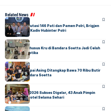
Related News
BERITA
Mabes Polri Mutasi 146 Pati dan Pamen Polri, Brigjen
Untung Jabat Kadiv Hubinter Polri
BANDARA
BERITA
Ketika Jalur Khusus Kru di Bandara Soetta Jadi Celah
Sindikat Narkotika
BANDARA
BERITA
Kopilot Maskapai Asing Ditangkap Bawa 70 Ribu Butir
Ekstasi di Bandara Soetta
BERITA
INDEX
GM For A Day 2026 Sukses Digelar, 43 Anak Pimpin
Operasional Hotel Selama Sehari
BANDARA
BERITA