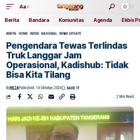
Aa
Berita
Bandara
Komunitas
Agenda
Ekbis P
BERITA
HOME
INDEX
NASIONAL
NEWS UPDATE
Pengendara Tewas Terlindas
Truk Langgar Jam
Operasional, Kadishub: Tidak
Bisa Kita Tilang
By
REZA
Published: 14 Oktober, 2024
2 Min Read