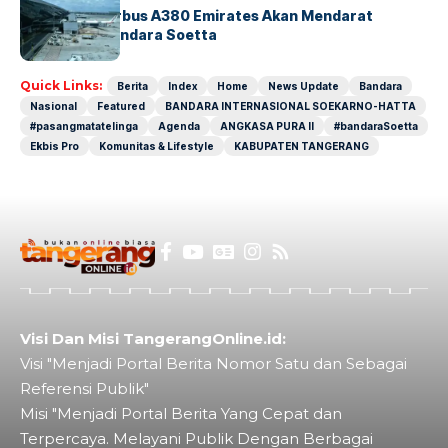
8 Agustus, Airbus A380 Emirates Akan Mendarat
Perdana di Bandara Soetta
Quick Links:
Berita
Index
Home
News Update
Bandara
Nasional
Featured
BANDARA INTERNASIONAL SOEKARNO-HATTA
#pasangmatatelinga
Agenda
ANGKASA PURA II
#bandaraSoetta
Ekbis Pro
Komunitas & Lifestyle
KABUPATEN TANGERANG
Visi Dan Misi TangerangOnline.id:
Visi "Menjadi Portal Berita Nomor Satu dan Sebagai
Referensi Publik"
Misi "Menjadi Portal Berita Yang Cepat dan
Terpercaya. Melayani Publik Dengan Berbagai