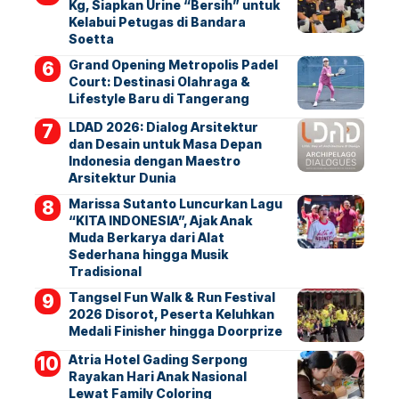
Kg, Siapkan Urine “Bersih” untuk
Kelabui Petugas di Bandara
Soetta
Grand Opening Metropolis Padel
Court: Destinasi Olahraga &
Lifestyle Baru di Tangerang
LDAD 2026: Dialog Arsitektur
dan Desain untuk Masa Depan
Indonesia dengan Maestro
Arsitektur Dunia
Marissa Sutanto Luncurkan Lagu
“KITA INDONESIA”, Ajak Anak
Muda Berkarya dari Alat
Sederhana hingga Musik
Tradisional
Tangsel Fun Walk & Run Festival
2026 Disorot, Peserta Keluhkan
Medali Finisher hingga Doorprize
Atria Hotel Gading Serpong
Rayakan Hari Anak Nasional
Lewat Family Coloring