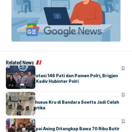
Related News
BERITA
Mabes Polri Mutasi 146 Pati dan Pamen Polri, Brigjen
Untung Jabat Kadiv Hubinter Polri
BANDARA
BERITA
Ketika Jalur Khusus Kru di Bandara Soetta Jadi Celah
Sindikat Narkotika
BANDARA
BERITA
Kopilot Maskapai Asing Ditangkap Bawa 70 Ribu Butir