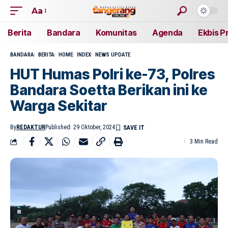
Aa
Berita
Bandara
Komunitas
Agenda
Ekbis P
BANDARA
BERITA
HOME
INDEX
NEWS UPDATE
HUT Humas Polri ke-73, Polres
Bandara Soetta Berikan ini ke
Warga Sekitar
By
REDAKTUR
Published: 29 Oktober, 2024
3 Min Read