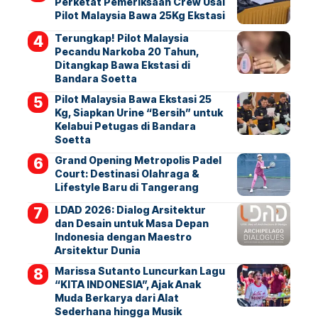
Perketat Pemeriksaan Crew Usai
Pilot Malaysia Bawa 25Kg Ekstasi
Terungkap! Pilot Malaysia
Pecandu Narkoba 20 Tahun,
Ditangkap Bawa Ekstasi di
Bandara Soetta
Pilot Malaysia Bawa Ekstasi 25
Kg, Siapkan Urine “Bersih” untuk
Kelabui Petugas di Bandara
Soetta
Grand Opening Metropolis Padel
Court: Destinasi Olahraga &
Lifestyle Baru di Tangerang
LDAD 2026: Dialog Arsitektur
dan Desain untuk Masa Depan
Indonesia dengan Maestro
Arsitektur Dunia
Marissa Sutanto Luncurkan Lagu
“KITA INDONESIA”, Ajak Anak
Muda Berkarya dari Alat
Sederhana hingga Musik