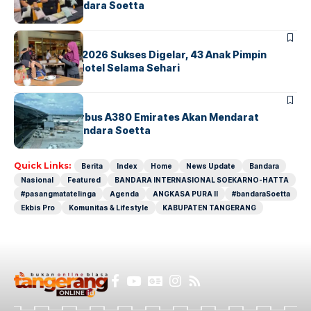
Ekstasi di Bandara Soetta
BERITA
INDEX
GM For A Day 2026 Sukses Digelar, 43 Anak Pimpin
Operasional Hotel Selama Sehari
BANDARA
BERITA
8 Agustus, Airbus A380 Emirates Akan Mendarat
Perdana di Bandara Soetta
Quick Links:
Berita
Index
Home
News Update
Bandara
Nasional
Featured
BANDARA INTERNASIONAL SOEKARNO-HATTA
#pasangmatatelinga
Agenda
ANGKASA PURA II
#bandaraSoetta
Ekbis Pro
Komunitas & Lifestyle
KABUPATEN TANGERANG