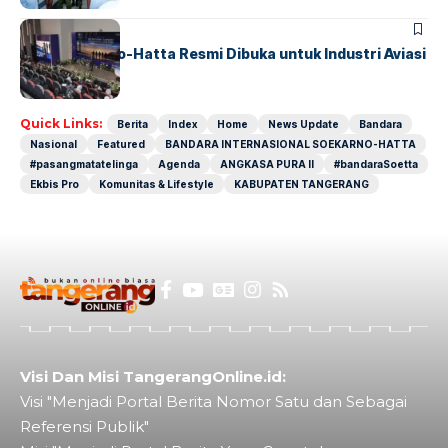
BANDARA
BERITA
IALC Soekarno-Hatta Resmi Dibuka untuk Industri Aviasi
Dunia
Quick Links:
Berita
Index
Home
News Update
Bandara
Nasional
Featured
BANDARA INTERNASIONAL SOEKARNO-HATTA
#pasangmatatelinga
Agenda
ANGKASA PURA II
#bandaraSoetta
Ekbis Pro
Komunitas & Lifestyle
KABUPATEN TANGERANG
Visi Dan Misi TangerangOnline.id:
Visi "Menjadi Portal Berita Nomor Satu dan Sebagai
Referensi Publik"