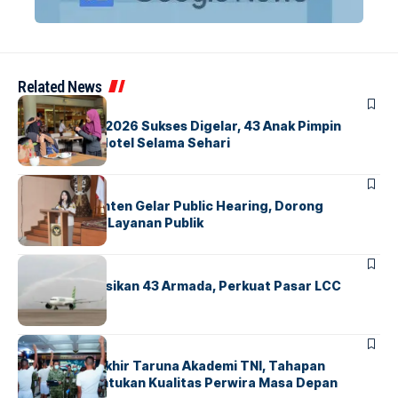
Related News
BERITA
INDEX
GM For A Day 2026 Sukses Digelar, 43 Anak Pimpin
Operasional Hotel Selama Sehari
BANDARA
BERITA
Karantina Banten Gelar Public Hearing, Dorong
Transparansi Layanan Publik
BANDARA
BERITA
Citilink Operasikan 43 Armada, Perkuat Pasar LCC
Nasional
BERITA
Sidang Pantukhir Taruna Akademi TNI, Tahapan
Strategis Tentukan Kualitas Perwira Masa Depan