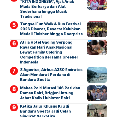
“KITA INDONESIA”, Ajak Anak
Muda Berkarya dari Alat
Sederhana hingga Musik
Tradisional
Tangsel Fun Walk & Run Festival
2026 Disorot, Peserta Keluhkan
Medali Finisher hingga Doorprize
Atria Hotel Gading Serpong
Rayakan Hari Anak Nasional
Lewat Family Coloring
Competition Bersama Greebel
Indonesia
8 Agustus, Airbus A380 Emirates
Akan Mendarat Perdana di
Bandara Soetta
Mabes Polri Mutasi 146 Pati dan
Pamen Polri, Brigjen Untung
Jabat Kadiv Hubinter Polri
Ketika Jalur Khusus Kru di
Bandara Soetta Jadi Celah
Sindikat Narkotika