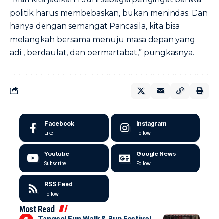
politik harus membebaskan, bukan menindas. Dan
hanya dengan semangat Pancasila, kita bisa
melangkah bersama menuju masa depan yang
adil, berdaulat, dan bermartabat,” pungkasnya.
Facebook
Instagram
Like
Follow
Youtube
Google News
Subscribe
Follow
RSS Feed
Follow
Most Read
Tangsel Fun Walk & Run Festival