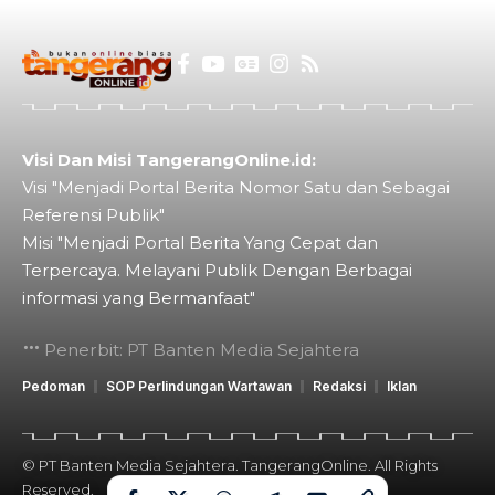
Visi Dan Misi TangerangOnline.id:
Visi "Menjadi Portal Berita Nomor Satu dan Sebagai
Referensi Publik"
Misi "Menjadi Portal Berita Yang Cepat dan
Terpercaya. Melayani Publik Dengan Berbagai
informasi yang Bermanfaat"
Penerbit: PT Banten Media Sejahtera
Pedoman
SOP Perlindungan Wartawan
Redaksi
Iklan
© PT Banten Media Sejahtera. TangerangOnline. All Rights
Reserved.