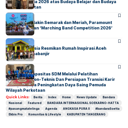
Southeast Asia 2026 atas Budaya Belajar dan Budaya
Kebermanfaatan
BERITA
INDEX
Akhir Pekan Makin Semarak dan Meriah, Paramount
Petals Hadirkan ‘Marching Band Competition 2026’
BERITA
HOME
AirNav Indonesia Resmikan Rumah Inspirasi Aceh
Tamiang Pascabanjir
BERITA
INDEX
Penguatan Kapasitas SDM Melalui Pelatihan
Kompetensi Non-Teknis Dan Persiapan Transisi Karir
Sebagai Upaya Peningkatan Daya Saing Pemuda
Wilayah Perkotaan
Quick Links:
Berita
Index
Home
News Update
Bandara
Nasional
Featured
BANDARA INTERNASIONAL SOEKARNO-HATTA
#pasangmatatelinga
Agenda
ANGKASA PURA II
#bandaraSoetta
Ekbis Pro
Komunitas & Lifestyle
KABUPATEN TANGERANG