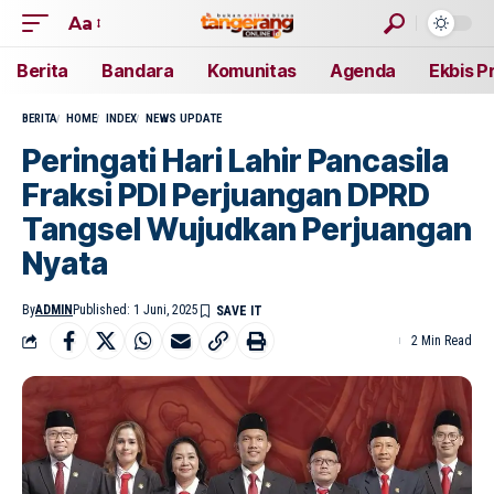
Aa
Berita
Bandara
Komunitas
Agenda
Ekbis P
BERITA
HOME
INDEX
NEWS UPDATE
Peringati Hari Lahir Pancasila
Fraksi PDI Perjuangan DPRD
Tangsel Wujudkan Perjuangan
Nyata
By
ADMIN
Published: 1 Juni, 2025
2 Min Read