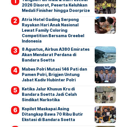
2026 Disorot, Peserta Keluhkan
Medali Finisher hingga Doorprize
Atria Hotel Gading Serpong
Rayakan Hari Anak Nasional
Lewat Family Coloring
Competition Bersama Greebel
Indonesia
8 Agustus, Airbus A380 Emirates
Akan Mendarat Perdana di
Bandara Soetta
Mabes Polri Mutasi 146 Pati dan
Pamen Polri, Brigjen Untung
Jabat Kadiv Hubinter Polri
Ketika Jalur Khusus Kru di
Bandara Soetta Jadi Celah
Sindikat Narkotika
Kopilot Maskapai Asing
Ditangkap Bawa 70 Ribu Butir
Ekstasi di Bandara Soetta