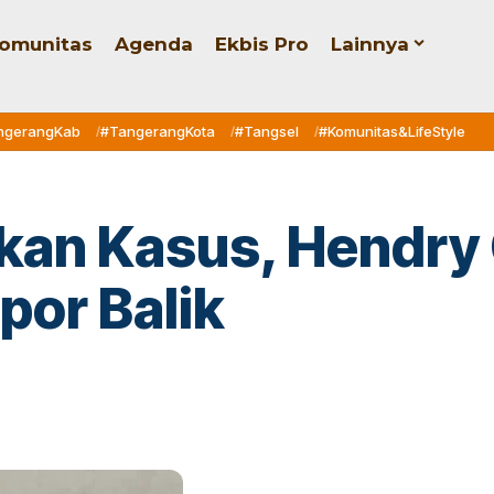
omunitas
Agenda
Ekbis Pro
Lainnya
ngerangKab
#TangerangKota
#Tangsel
#Komunitas&LifeStyle
ikan Kasus, Hendry
por Balik