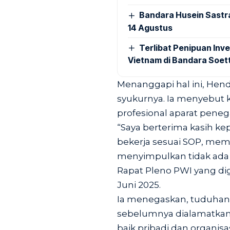
Bandara Husein Sastr
14 Agustus
Terlibat Penipuan Inve
Vietnam di Bandara Soet
Menanggapi hal ini, He
syukurnya. Ia menyebut k
profesional aparat pene
“Saya berterima kasih ke
bekerja sesuai SOP, meme
menyimpulkan tidak ada 
Rapat Pleno PWI yang dig
Juni 2025.
Ia menegaskan, tuduhan
sebelumnya dialamatka
baik pribadi dan organis