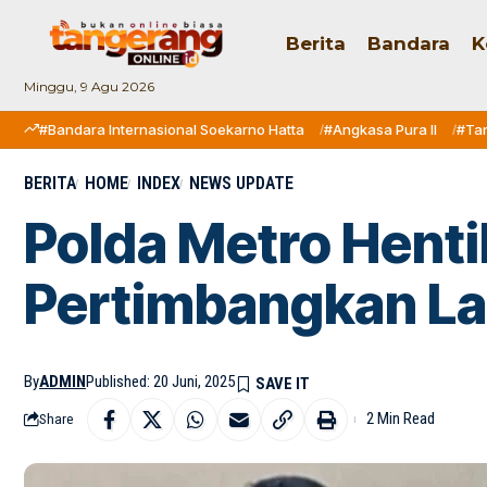
Berita
Bandara
K
Minggu, 9 Agu 2026
#Bandara Internasional Soekarno Hatta
#Angkasa Pura II
#Ta
BERITA
HOME
INDEX
NEWS UPDATE
Polda Metro Hent
Pertimbangkan La
By
ADMIN
Published: 20 Juni, 2025
2 Min Read
Share