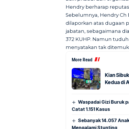
Hendry berharap reputasi
Sebelumnya, Hendry Ch 
dilaporkan atas dugaan
jabatan, sebagaimana di
372 KUHP. Namun tuduhan 
menyatakan tak ditemuk
More Read
Kian Sibu
Kedua di 
Waspadai Gizi Buruk 
Catat 1.151 Kasus
Sebanyak 14.057 Anak
Mengalami Stunting