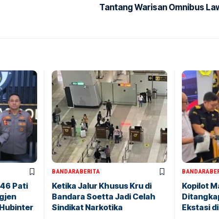
Tantang Warisan Omnibus La
BANDARA
BERITA
BANDARA
BE
146 Pati
Ketika Jalur Khusus Kru di
Kopilot M
igjen
Bandara Soetta Jadi Celah
Ditangkap
 Hubinter
Sindikat Narkotika
Ekstasi d