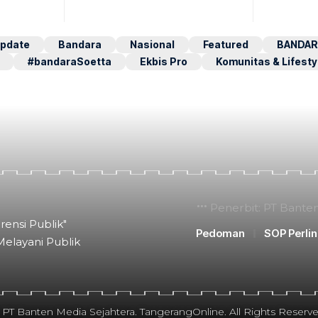
pdate
Bandara
Nasional
Featured
BANDAR
#bandaraSoetta
Ekbis Pro
Komunitas & Lifesty
Penerbit: PT Bante
rensi Publik"
Pedoman
SOP Perli
Melayani Publik
 PT Banten Media Sejahtera. TangerangOnline. All Rights Reserve