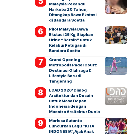
Malaysia Pecandu
Narkoba 20 Tahun,
Ditangkap Bawa Ekstasi
di Bandara Soetta
Pilot Malaysia Bawa
Ekstasi 25 Kg, Siapkan
Urine “Bersih” untuk
Kelabui Petugas di
Bandara Soetta
Grand Opening
Metropolis Padel Court:
Destinasi Olahraga &
Lifestyle Baru di
Tangerang
LDAD 2026: Dialog
Arsitektur dan Desain
untuk Masa Depan
Indonesia dengan
Maestro Arsitektur Dunia
Marissa Sutanto
Luncurkan Lagu “KITA
INDONESIA”, Ajak Anak