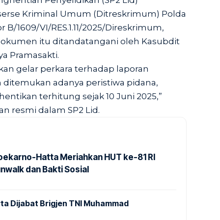
Reserse Kriminal Umum (Ditreskrimum) Polda
 B/1609/VI/RES.1.11/2025/Direskrimum,
 Dokumen itu ditandatangani oleh Kasubdit
a Pramasakti.
kan gelar perkara terhadap laporan
m ditemukan adanya peristiwa pidana,
entikan terhitung sejak 10 Juni 2025,”
an resmi dalam SP2 Lid.
Soekarno-Hatta Meriahkan HUT ke-81 RI
nwalk dan Bakti Sosial
ta Dijabat Brigjen TNI Muhammad