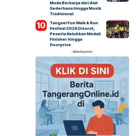
Muda Berkarya dari Alat
Sederhana hingga Musik
Tradisional
Tangsel Fun Walk & Run
Festival 2026 Disorot,
Peserta Keluhkan Medali
Finisher hingga
Doorprize
- Advertisement -