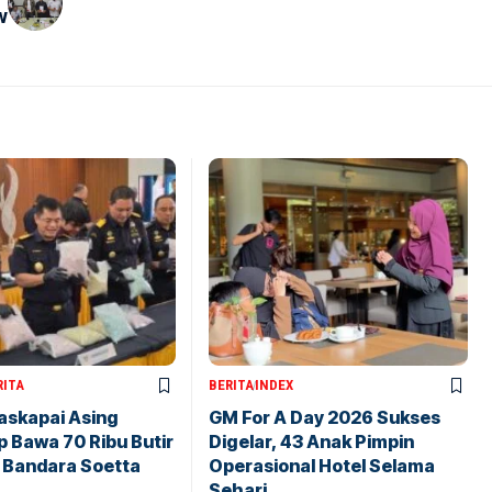
w
RITA
BERITA
INDEX
askapai Asing
GM For A Day 2026 Sukses
 Bawa 70 Ribu Butir
Digelar, 43 Anak Pimpin
i Bandara Soetta
Operasional Hotel Selama
Sehari