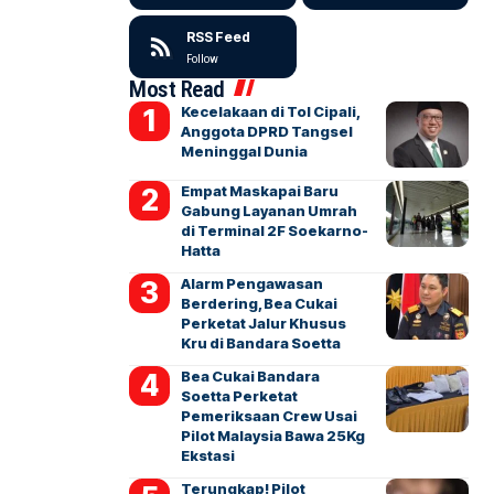
RSS Feed
Follow
Most Read
Kecelakaan di Tol Cipali,
Anggota DPRD Tangsel
Meninggal Dunia
Empat Maskapai Baru
Gabung Layanan Umrah
di Terminal 2F Soekarno-
Hatta
Alarm Pengawasan
Berdering, Bea Cukai
Perketat Jalur Khusus
Kru di Bandara Soetta
Bea Cukai Bandara
Soetta Perketat
Pemeriksaan Crew Usai
Pilot Malaysia Bawa 25Kg
Ekstasi
Terungkap! Pilot