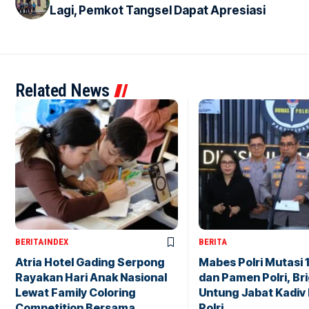
Lagi, Pemkot Tangsel Dapat Apresiasi
Related News
BERITA
INDEX
BERITA
Atria Hotel Gading Serpong
Mabes Polri Mutasi 
Rayakan Hari Anak Nasional
dan Pamen Polri, Br
Lewat Family Coloring
Untung Jabat Kadiv
Competition Bersama
Polri