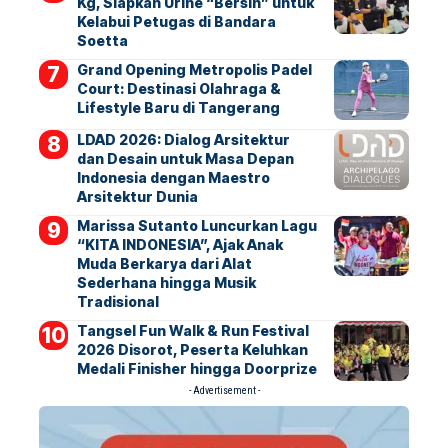
Kg, Siapkan Urine “Bersih” untuk
Kelabui Petugas di Bandara
Soetta
Grand Opening Metropolis Padel
Court: Destinasi Olahraga &
Lifestyle Baru di Tangerang
LDAD 2026: Dialog Arsitektur
dan Desain untuk Masa Depan
Indonesia dengan Maestro
Arsitektur Dunia
Marissa Sutanto Luncurkan Lagu
“KITA INDONESIA”, Ajak Anak
Muda Berkarya dari Alat
Sederhana hingga Musik
Tradisional
Tangsel Fun Walk & Run Festival
2026 Disorot, Peserta Keluhkan
Medali Finisher hingga Doorprize
- Advertisement -