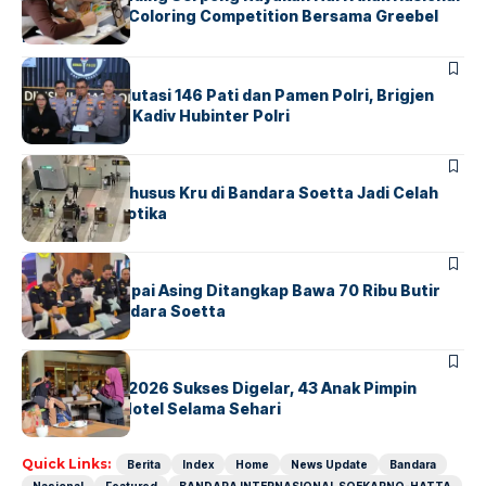
Lewat Family Coloring Competition Bersama Greebel
Indonesia
BERITA
Mabes Polri Mutasi 146 Pati dan Pamen Polri, Brigjen
Untung Jabat Kadiv Hubinter Polri
BANDARA
BERITA
Ketika Jalur Khusus Kru di Bandara Soetta Jadi Celah
Sindikat Narkotika
BANDARA
BERITA
Kopilot Maskapai Asing Ditangkap Bawa 70 Ribu Butir
Ekstasi di Bandara Soetta
BERITA
INDEX
GM For A Day 2026 Sukses Digelar, 43 Anak Pimpin
Operasional Hotel Selama Sehari
Quick Links:
Berita
Index
Home
News Update
Bandara