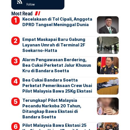
Follow
Most Read
Kecelakaan di Tol Cipali, Anggota
DPRD Tangsel Meninggal Dunia
Empat Maskapai Baru Gabung
Layanan Umrah di Terminal 2F
Soekarno-Hatta
Alarm Pengawasan Berdering,
Bea Cukai Perketat Jalur Khusus
Kru di Bandara Soetta
Bea Cukai Bandara Soetta
Perketat Pemeriksaan Crew Usai
Pilot Malaysia Bawa 25Kg Ekstasi
Terungkap! Pilot Malaysia
Pecandu Narkoba 20 Tahun,
Ditangkap Bawa Ekstasi di
Bandara Soetta
Pilot Malaysia Bawa Ekstasi 25