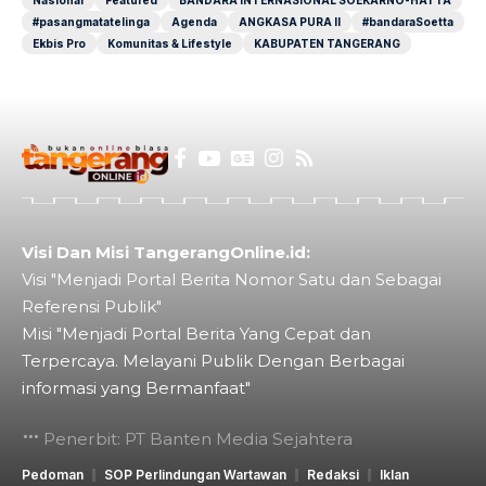
Nasional
Featured
BANDARA INTERNASIONAL SOEKARNO-HATTA
#pasangmatatelinga
Agenda
ANGKASA PURA II
#bandaraSoetta
Ekbis Pro
Komunitas & Lifestyle
KABUPATEN TANGERANG
Visi Dan Misi TangerangOnline.id:
Visi "Menjadi Portal Berita Nomor Satu dan Sebagai
Referensi Publik"
Misi "Menjadi Portal Berita Yang Cepat dan
Terpercaya. Melayani Publik Dengan Berbagai
informasi yang Bermanfaat"
Penerbit: PT Banten Media Sejahtera
Pedoman
SOP Perlindungan Wartawan
Redaksi
Iklan