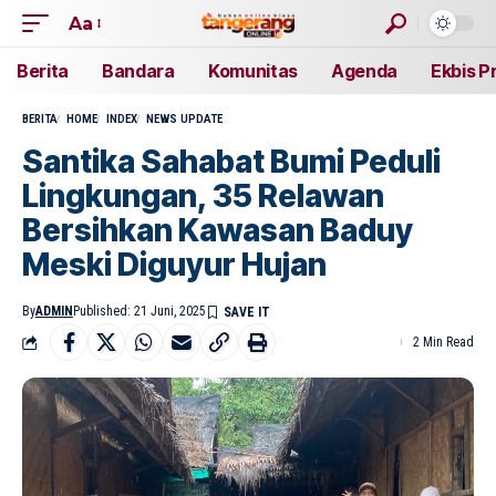
Aa
Berita
Bandara
Komunitas
Agenda
Ekbis P
BERITA
HOME
INDEX
NEWS UPDATE
Santika Sahabat Bumi Peduli
Lingkungan, 35 Relawan
Bersihkan Kawasan Baduy
Meski Diguyur Hujan
By
ADMIN
Published: 21 Juni, 2025
2 Min Read