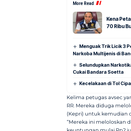
More Read
Kena Peta
70 Ribu B
Menguak Trik Licik 3
Narkoba Multijenis di Ba
Selundupkan Narkotik
Cukai Bandara Soetta
Kecelakaan di Tol Cip
Kelima petugas avsec yan
RR. Mereka diduga melol
(Kepri) untuk kemudian 
“Mereka ini meloloskan 
keuntungan mulai Rp2 jut