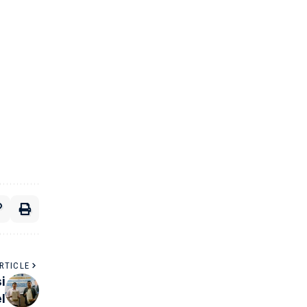
RTICLE
i
l