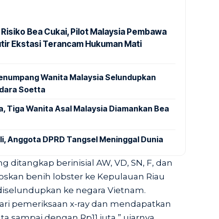
 Risiko Bea Cukai, Pilot Malaysia Pembawa
utir Ekstasi Terancam Hukuman Mati
 Penumpang Wanita Malaysia Selundupkan
ndara Soetta
a, Tiga Wanita Asal Malaysia Diamankan Bea
ali, Anggota DPRD Tangsel Meninggal Dunia
g ditangkap berinisial AW, VD, SN, F, dan
oskan benih lobster ke Kepulauan Riau
diselundupkan ke negara Vietnam.
dari pemeriksaan x-ray dan mendapatkan
a sampai dengan Rp11 juta,” ujarnya.