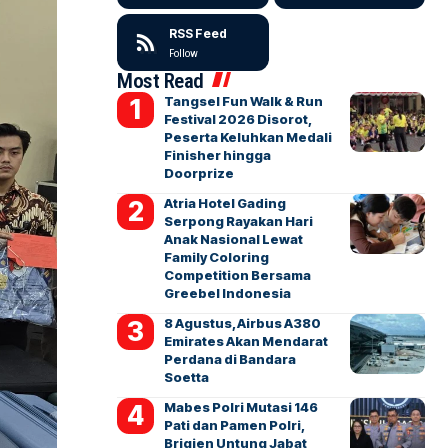
RSS Feed
Follow
Most Read
Tangsel Fun Walk & Run
Festival 2026 Disorot,
Peserta Keluhkan Medali
Finisher hingga
Doorprize
Atria Hotel Gading
Serpong Rayakan Hari
Anak Nasional Lewat
Family Coloring
Competition Bersama
Greebel Indonesia
8 Agustus, Airbus A380
Emirates Akan Mendarat
Perdana di Bandara
Soetta
Mabes Polri Mutasi 146
Pati dan Pamen Polri,
Brigjen Untung Jabat