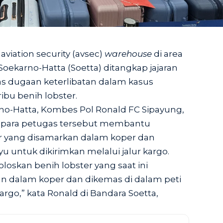
iation security (avsec)
warehouse
di area
oekarno-Hatta (Soetta) ditangkap jajaran
as dugaan keterlibatan dalam kasus
bu benih lobster.
no-Hatta, Kombes Pol Ronald FC Sipayung,
ara petugas tersebut membantu
r yang disamarkan dalam koper dan
u untuk dikirimkan melalui jalur kargo.
skan benih lobster yang saat ini
 dalam koper dan dikemas di dalam peti
rgo,” kata Ronald di Bandara Soetta,