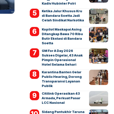
Kadiv Hubinter Polri
Ketika Jalur Khusus Kru
di Bandara Soetta Jadi
Celah Sindikat Narkotika
Kopilot Maskapai Asing
Ditangkap Bawa 70 Ribu
Butir Ekstasi di Bandara
Soetta
GM For A Day 2026
Sukses Digelar, 43 Anak
Pimpin Operasional
Hotel Selama Sehari
Karantina Banten Gelar
Public Hearing, Dorong
Transparansi Layanan
Publik
Citilink Operasikan 43
Armada, Perkuat Pasar
LCC Nasional
Sidang Pantukhir Taruna