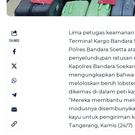
Lima petugas keamanan av
Terminal Kargo Bandara S
SHARE
Polres Bandara Soetta at
penyelundupan ratusan ri
Kapolres Bandara Soekar
mengungkapkan bahwa p
meloloskan benih lobste
dikemas di dalam peti kay
“Mereka membantu melolo
modusnya disembunyikan
kayu untuk pengiriman ka
Tangerang, Kamis (24/7).