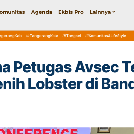
omunitas
Agenda
Ekbis Pro
Lainnya
ngerangKab
#TangerangKota
#Tangsel
#Komunitas&LifeStyle
ma Petugas Avsec T
ih Lobster di Ban