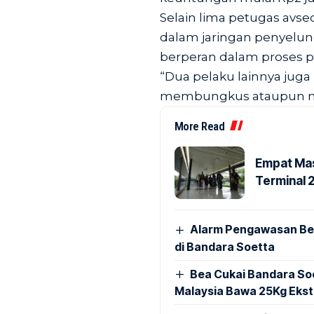
Selain lima petugas avse
dalam jaringan penyelund
berperan dalam proses p
“Dua pelaku lainnya juga
membungkus ataupun meny
More Read
Empat Mas
Terminal 
Alarm Pengawasan Ber
di Bandara Soetta
Bea Cukai Bandara Soe
Malaysia Bawa 25Kg Ekst