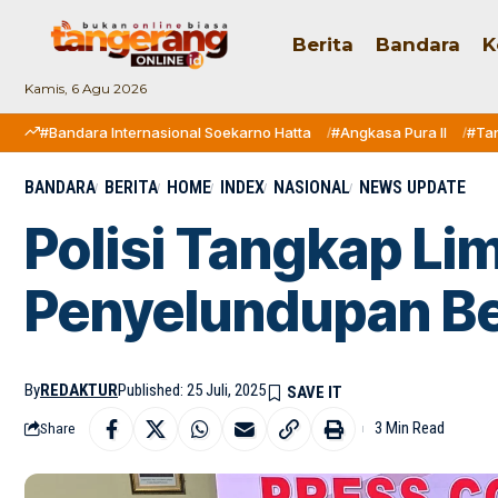
Berita
Bandara
K
Kamis, 6 Agu 2026
#Bandara Internasional Soekarno Hatta
#Angkasa Pura II
#Ta
BANDARA
BERITA
HOME
INDEX
NASIONAL
NEWS UPDATE
Polisi Tangkap Li
Penyelundupan Ben
By
REDAKTUR
Published: 25 Juli, 2025
3 Min Read
Share