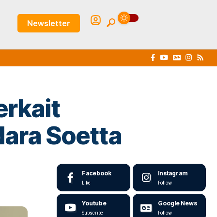
Newsletter
erkait
dara Soetta
Facebook
Instagram
Like
Follow
Youtube
Google News
Subscribe
Follow