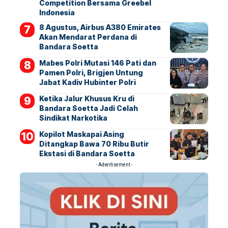
Competition Bersama Greebel
Indonesia
8 Agustus, Airbus A380 Emirates
Akan Mendarat Perdana di
Bandara Soetta
Mabes Polri Mutasi 146 Pati dan
Pamen Polri, Brigjen Untung
Jabat Kadiv Hubinter Polri
Ketika Jalur Khusus Kru di
Bandara Soetta Jadi Celah
Sindikat Narkotika
Kopilot Maskapai Asing
Ditangkap Bawa 70 Ribu Butir
Ekstasi di Bandara Soetta
- Advertisement -