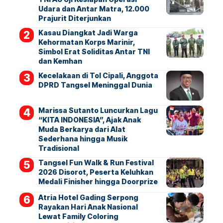
Udara dan Antar Matra, 12.000
Prajurit Diterjunkan
Kasau Diangkat Jadi Warga
Kehormatan Korps Marinir,
Simbol Erat Soliditas Antar TNI
dan Kemhan
Kecelakaan di Tol Cipali, Anggota
DPRD Tangsel Meninggal Dunia
Marissa Sutanto Luncurkan Lagu
“KITA INDONESIA”, Ajak Anak
Muda Berkarya dari Alat
Sederhana hingga Musik
Tradisional
Tangsel Fun Walk & Run Festival
2026 Disorot, Peserta Keluhkan
Medali Finisher hingga Doorprize
Atria Hotel Gading Serpong
Rayakan Hari Anak Nasional
Lewat Family Coloring