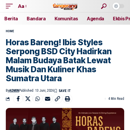
Aa
Berita
Bandara
Komunitas
Agenda
Ekbis P
HOME
Horas Bareng! Ibis Styles
Serpong BSD City Hadirkan
Malam Budaya Batak Lewat
Musik Dan Kuliner Khas
Sumatra Utara
By
ADMIN
Published: 13 Juni, 2026
4 Min Read