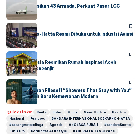
Citilink Operasikan 43 Armada, Perkuat Pasar LCC
Nasional
BANDARA
BERITA
IALC Soekarno-Hatta Resmi Dibuka untuk Industri Aviasi
Dunia
BERITA
HOME
AirNav Indonesia Resmikan Rumah Inspirasi Aceh
Tamiang Pascabanjir
BERITA
EKBIS PRO
GROHE Hadirkan Filosofi “Showers That Stay with You”
sebagai Wajah Baru Kemewahan Modern
Quick Links:
Berita
Index
Home
News Update
Bandara
Nasional
Featured
BANDARA INTERNASIONAL SOEKARNO-HATTA
#pasangmatatelinga
Agenda
ANGKASA PURA II
#bandaraSoetta
Ekbis Pro
Komunitas & Lifestyle
KABUPATEN TANGERANG